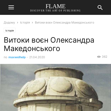
FLAME
DISCOVER THE ART OF PUBLISHING
Додому
Історія
Витоки воєн Олександра Македонського
Історія
Витоки воєн Олександра
Македонського
362
по
maxwelhelp
-
21.04.2020