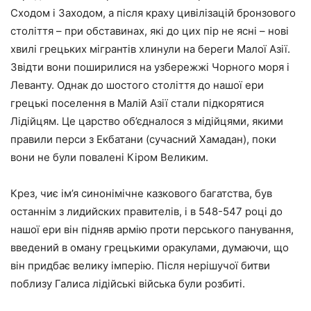
Сходом і Заходом, а після краху цивілізацій бронзового
століття – при обставинах, які до цих пір не ясні – нові
хвилі грецьких мігрантів хлинули на береги Малої Азії.
Звідти вони поширилися на узбережжі Чорного моря і
Леванту. Однак до шостого століття до нашої ери
грецькі поселення в Малій Азії стали підкорятися
Лідійцям. Це царство об’єдналося з мідійцями, якими
правили перси з Екбатани (сучасний Хамадан), поки
вони не були повалені Кіром Великим.
Крез, чиє ім’я синонімічне казкового багатства, був
останнім з лидийских правителів, і в 548-547 році до
нашої ери він підняв армію проти перського панування,
введений в оману грецькими оракулами, думаючи, що
він придбає велику імперію. Після нерішучої битви
поблизу Галиса лідійські війська були розбиті.