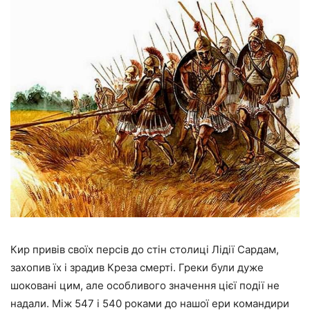
Кир привів своїх персів до стін столиці Лідії Сардам,
захопив їх і зрадив Креза смерті. Греки були дуже
шоковані цим, але особливого значення цієї події не
надали. Між 547 і 540 роками до нашої ери командири