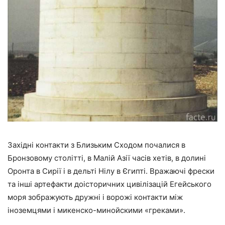
Західні контакти з Близьким Сходом почалися в
Бронзовому столітті, в Малій Азії часів хетів, в долині
Оронта в Сирії і в дельті Нілу в Єгипті. Вражаючі фрески
та інші артефакти доісторичних цивілізацій Егейського
моря зображують дружні і ворожі контакти між
іноземцями і микенско-минойскими «греками».