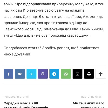
армій Кіра підпорядкували прибережну Малу Азію, в той
час як сам Кір звернув свою увагу на еламітів і
вавілонян. До кінця 6 століття до нашої ери, Ахемениды
правили імперією, яка простягалася від Інду до
Егейського моря і від Самарканда до Нілу. Таким чином,
титул «Цар царів» не був порожнім хвастощами.
Сподобалася стаття? Зробіть репост, щоб поділитися
нею з друзями!
попередня стаття
наступна стаття
Середній клас в XVII
Міста, в яких мало
столітті: Англія, Голландія,
сонячних днів