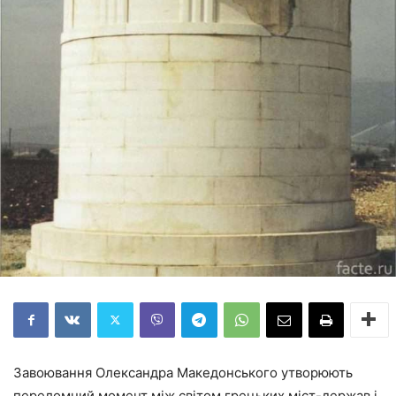
Завоювання Олександра Македонського утворюють
переломний момент між світом грецьких міст-держав і