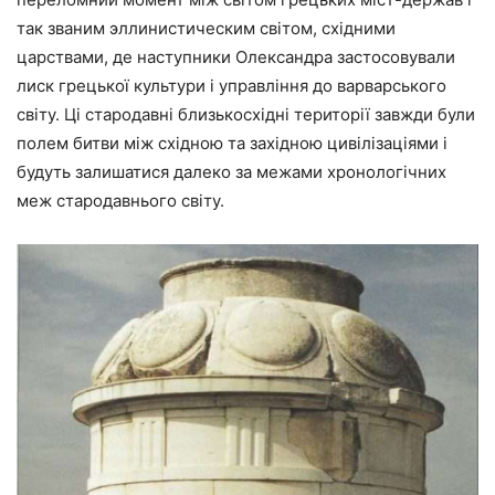
так званим эллинистическим світом, східними
царствами, де наступники Олександра застосовували
лиск грецької культури і управління до варварського
світу. Ці стародавні близькосхідні території завжди були
полем битви між східною та західною цивілізаціями і
будуть залишатися далеко за межами хронологічних
меж стародавнього світу.