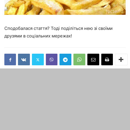
Сподобалася стаття? Тоді поділіться нею зі своїми
друзями в соціальних мережах!
попередня стаття
наступна стаття
Історія про те, як старий
Давньословянські руни:
автобус перетворився на
позначення символів
будинок на колесах
СТАТТІ ПО ТЕМІ