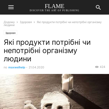
FLAME
DISCOVER THE ART OF PUBLISHING
Додому
Здоровя
Які продукти потрібні чи непотрібні організму
людини
Здоровя
Які продукти потрібні чи
непотрібні організму
людини
424
по
maxwelhelp
-
21.04.2020