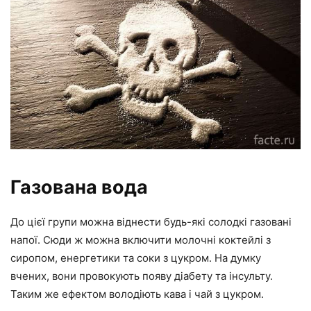
Газована вода
До цієї групи можна віднести будь-які солодкі газовані
напої. Сюди ж можна включити молочні коктейлі з
сиропом, енергетики та соки з цукром. На думку
вчених, вони провокують появу діабету та інсульту.
Таким же ефектом володіють кава і чай з цукром.