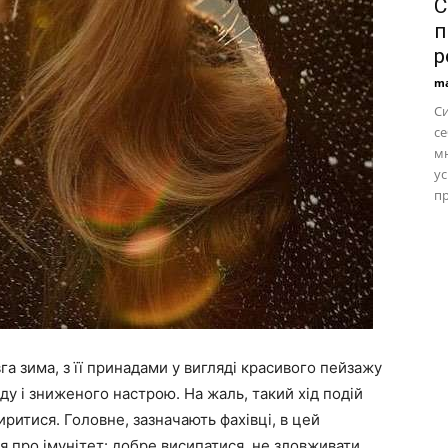
С
п
р
ma
С
се
м
ус
пр
га зима, з її принадами у вигляді красивого пейзажу
оду і зниженого настрою. На жаль, такий хід подій
иритися. Головне, зазначають фахівці, в цей
я про імунітет: добре висипатися, не зловживати