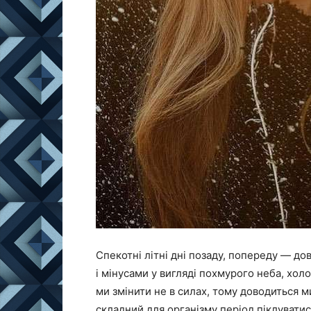
Спекотні літні дні позаду, попереду — дов
і мінусами у вигляді похмурого неба, хол
ми змінити не в силах, тому доводиться м
складний для організму період піклуватис