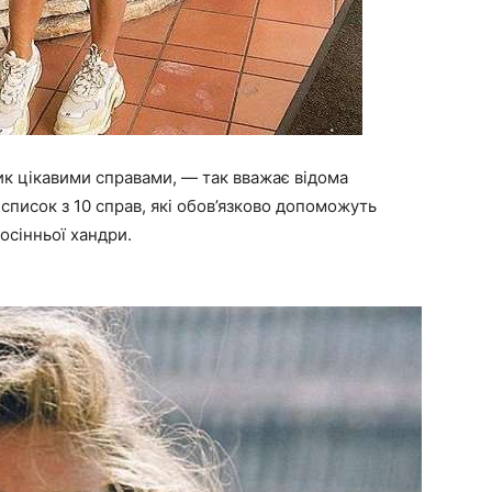
ик цікавими справами, — так вважає відома
список з 10 справ, які обов’язково допоможуть
осінньої хандри.