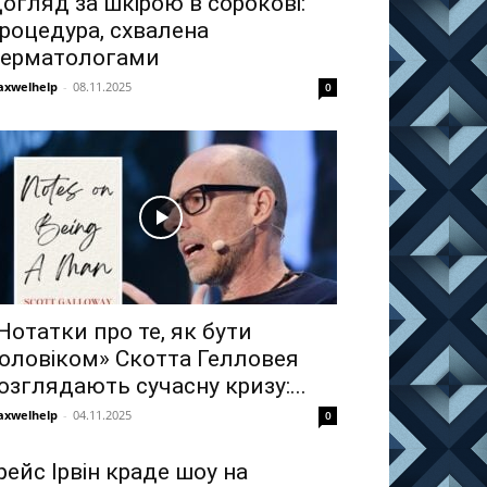
огляд за шкірою в сорокові:
роцедура, схвалена
ерматологами
xwelhelp
-
08.11.2025
0
Нотатки про те, як бути
оловіком» Скотта Гелловея
озглядають сучасну кризу:...
xwelhelp
-
04.11.2025
0
рейс Ірвін краде шоу на