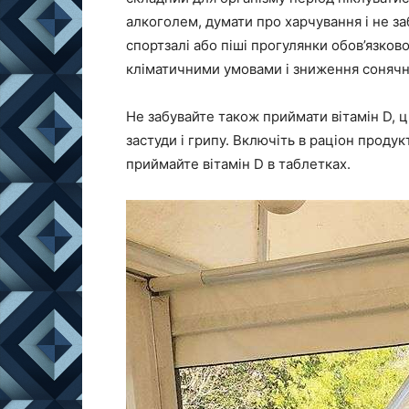
алкоголем, думати про харчування і не заб
спортзалі або піші прогулянки обов’язко
кліматичними умовами і зниження сонячно
Не забувайте також
приймати вітамін D
, 
застуди і грипу. Включіть в раціон проду
приймайте вітамін D в таблетках.