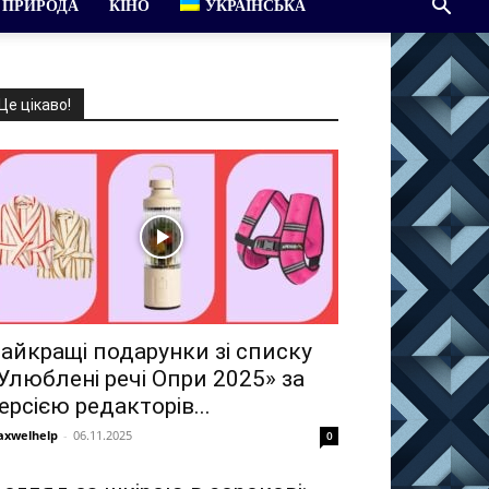
ПРИРОДА
КІНО
УКРАЇНСЬКА
Це цікаво!
айкращі подарунки зі списку
Улюблені речі Опри 2025» за
ерсією редакторів...
xwelhelp
-
06.11.2025
0