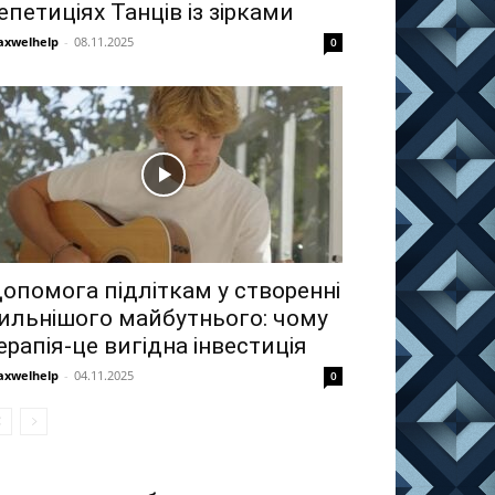
епетиціях Танців із зірками
xwelhelp
-
08.11.2025
0
опомога підліткам у створенні
ильнішого майбутнього: чому
ерапія-це вигідна інвестиція
xwelhelp
-
04.11.2025
0