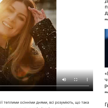
Д
п
д
ma
«
ч
р
ma
ії теплими осінніми днями, всі розуміють, що така
Г