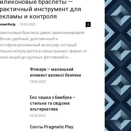
иликоновые браслеты —
рактичный инструмент для
екламы и контроля
xwelhelp
-
18.06.2025
0
иликоновые браслеты давно зарекомендовали
бя как удобный, долговечный и
ногофункциональный аксессуар, который
пешно используется в самых разных сферах: от
омо-акций до крупных фестивалей и...
Флікери — маленький
елемент великої безпеки
18.06.2025
Еко чашка з бамбука –
стильна та свідома
альтернатива
03.06.2025
Слоты Pragmatic Play: