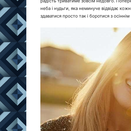
радість триватиме зовсім недовго. Попере
неба і нудьги, яка неминуче відвідає ко
здаватися просто так і боротися з осінні