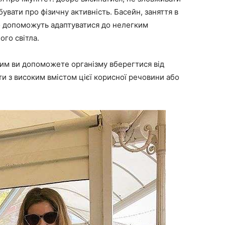
увати про фізичну активність. Басейн, заняття в
во допоможуть адаптуватися до нелегким
го світла.
цим ви допоможете організму вберегтися від
кти з високим вмістом цієї корисної речовини або