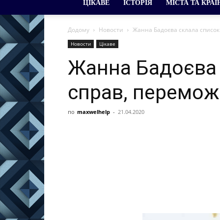
ЦІКАВЕ
ІСТОРІЯ
МІСТА ТА КРАЇ
Додому
Новости
Жанна Бадоєва склала список
Новости
Цікаве
Жанна Бадоєва 
справ, перемож
по
maxwelhelp
-
21.04.2020