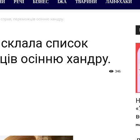
НИ
РЕЧІ
БІЗНЕС
ЇЖА
ТВАРИНИ
ЛАЙФХАКИ
 справ, переможців осінню хандру.
склала список
ців осінню хандру.
346
Н
«
в
ma