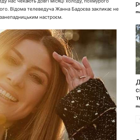
ду нас чекають довгі місяці холоду, похмурого
р
жного. Відома телеведуча Жанна Бадоєва закликає не
ma
м занепадницьким настроєм.
Д
с
т
ma