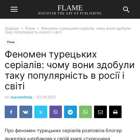
FLAME
DISCOVER THE ART OF PUBLISHING
Додому
Різне
Феномен турецьких серіалів: чому вони здобули
таку популярність в росії і світі
Різне
Феномен турецьких
серіалів: чому вони здобули
таку популярність в росії і
світі
по
maxwelhelp
-
01.09.2021
Про феномен турецьких серіалів розповіла блогер
анжеліка щербакова у своїй книзі «туреччина