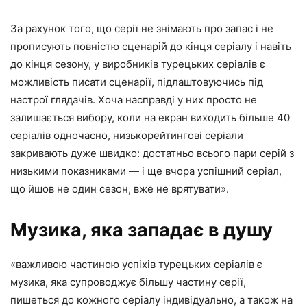
За рахунок того, що серії не знімають про запас і не
прописують повністю сценарій до кінця серіалу і навіть
до кінця сезону, у виробників турецьких серіалів є
можливість писати сценарії, підлаштовуючись під
настрої глядачів. Хоча насправді у них просто не
залишається вибору, коли на екран виходить більше 40
серіалів одночасно, низькорейтингові серіали
закривають дуже швидко: достатньо всього пари серій з
низькими показниками — і ще вчора успішний серіал,
що йшов не один сезон, вже не врятувати».
Музика, яка западає в душу
«важливою частиною успіхів турецьких серіалів є
музика, яка супроводжує більшу частину серії,
пишеться до кожного серіалу індивідуально, а також на