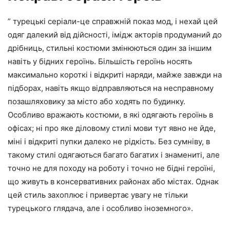
” турецькі серіали-це справжній показ мод, і нехай цей
одяг далекий від дійсності, імідж акторів продуманий до
дрібниць, стильні костюми змінюються один за іншим
навіть у бідних героїнь. Більшість героїнь носять
максимально короткі і відкриті наряди, майже завжди на
підборах, навіть якщо відправляються на несправному
позашляховику за місто або ходять по будинку.
Особливо вражають костюми, в які одягають героїнь в
офісах; ні про яке діловому стилі мови тут явно не йде,
міні і відкриті пупки далеко не рідкість. Без сумніву, в
такому стилі одягаються багато багатих і знамениті, але
точно не для походу на роботу і точно не бідні героїні,
що живуть в консервативних районах або містах. Однак
цей стиль захоплює і привертає увагу не тільки
турецького глядача, але і особливо іноземного».