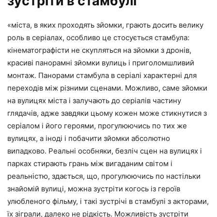
зустріти в стамбулі
«міста, в яких проходять зйомки, грають досить велику
роль в серіалах, особливо це стосується стамбула:
кінематографісти не скупляться на зйомки з дронів,
красиві панорамні зйомки вулиць і приголомшливий
монтаж. Панорами стамбула в серіалі характерні для
переходів між різними сценами. Можливо, саме зйомки
на вулицях міста і залучають до серіалів частину
глядачів, адже завдяки цьому кожен може стикнутися з
серіалом і його героями, прогулюючись по тих же
вулицях, а іноді і побачити зйомки абсолютно
випадково. Реальні особняки, безліч сцен на вулицях і
парках стирають грань між вигаданим світом і
реальністю, здається, що, прогулюючись по настільки
знайомій вулиці, можна зустріти когось із героїв
улюбленого фільму, і такі зустрічі в стамбулі з акторами,
їх зіграли, далеко не рідкість. Можливість зустріти