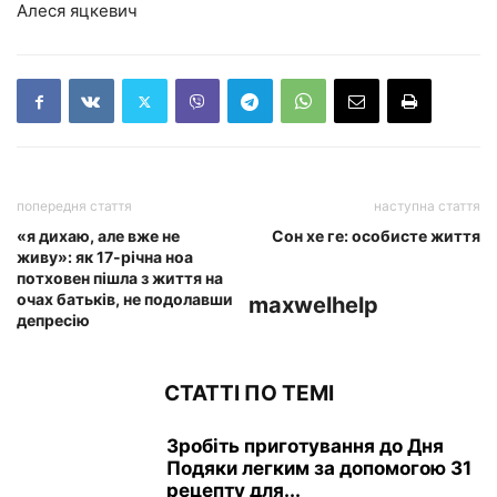
Алеся яцкевич
попередня стаття
наступна стаття
«я дихаю, але вже не
Сон хе ге: особисте життя
живу»: як 17-річна ноа
потховен пішла з життя на
очах батьків, не подолавши
maxwelhelp
депресію
СТАТТІ ПО ТЕМІ
Зробіть приготування до Дня
Подяки легким за допомогою 31
рецепту для...