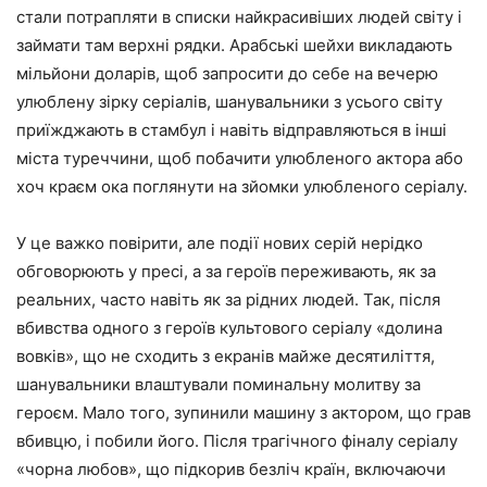
стали потрапляти в списки найкрасивіших людей світу і
займати там верхні рядки. Арабські шейхи викладають
мільйони доларів, щоб запросити до себе на вечерю
улюблену зірку серіалів, шанувальники з усього світу
приїжджають в стамбул і навіть відправляються в інші
міста туреччини, щоб побачити улюбленого актора або
хоч краєм ока поглянути на зйомки улюбленого серіалу.
У це важко повірити, але події нових серій нерідко
обговорюють у пресі, а за героїв переживають, як за
реальних, часто навіть як за рідних людей. Так, після
вбивства одного з героїв культового серіалу «долина
вовків», що не сходить з екранів майже десятиліття,
шанувальники влаштували поминальну молитву за
героєм. Мало того, зупинили машину з актором, що грав
вбивцю, і побили його. Після трагічного фіналу серіалу
«чорна любов», що підкорив безліч країн, включаючи