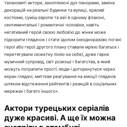
талановиті актори, захоплюючі дух панорами, заміна
декорацій на реальні будинки та вулиці, красиві
костюми, суміш європи та азії в одному флаконі,
сентиментальні і романтичні чоловіки, навіть
негативний герой своєю любов’ю до жінки може
підкорити глядачок і стати ідолом (неодноразово погані
герої або герої другого плану ставали мрією багатьох і
перетягували сюжетну лінію на себе), дуже гарне
музичний супровід, світ розкоші і багатства, в який
можуть потрапити прості люди і доторкнутися через
екран глядачі, миттєве реагування на емоції глядачів
шляхом відстеження рейтингів і реакцій в соціальних
мережах і багато іншого».
Актори турецьких серіалів
дуже красиві. А ще їх можна