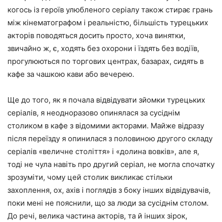
когось із героїв улюбленого серіалу також стирає грань
між кінематографом і реальністю, більшість турецьких
акторів поводяться досить просто, хоча винятки,
звичайно ж, є, ходять без охорони і їздять без водіїв,
прогулюються по торгових центрах, базарах, сидять в
кафе за чашкою кави або вечерею.
Ще до того, як я почала відвідувати зйомки турецьких
серіалів, я неодноразово опинялася за сусіднім
столиком в кафе з відомими акторами. Майже відразу
після переїзду я опинилася з половиною другого складу
серіалів «величне століття» і «долина вовків», але я,
тоді не чула навіть про другий серіал, не могла спочатку
зрозуміти, чому цей столик викликає стільки
захоплення, ох, ахів і поглядів з боку інших відвідувачів,
поки мені не пояснили, що за люди за сусіднім столом.
До речі, велика частина акторів, та й інших зірок,