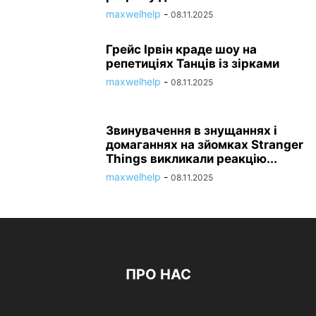
maxwelhelp
-
08.11.2025
Грейс Ірвін краде шоу на
репетиціях Танців із зірками
maxwelhelp
-
08.11.2025
Звинувачення в знущаннях і
домаганнях на зйомках Stranger
Things викликали реакцію...
maxwelhelp
-
08.11.2025
ПРО НАС