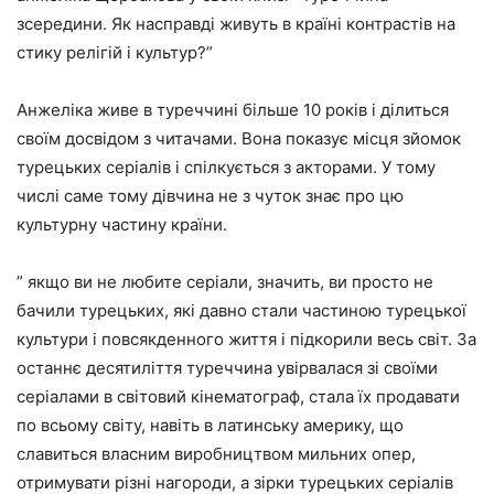
зсередини. Як насправді живуть в країні контрастів на
стику релігій і культур?”
Анжеліка живе в туреччині більше 10 років і ділиться
своїм досвідом з читачами. Вона показує місця зйомок
турецьких серіалів і спілкується з акторами. У тому
числі саме тому дівчина не з чуток знає про цю
культурну частину країни.
” якщо ви не любите серіали, значить, ви просто не
бачили турецьких, які давно стали частиною турецької
культури і повсякденного життя і підкорили весь світ. За
останнє десятиліття туреччина увірвалася зі своїми
серіалами в світовий кінематограф, стала їх продавати
по всьому світу, навіть в латинську америку, що
славиться власним виробництвом мильних опер,
отримувати різні нагороди, а зірки турецьких серіалів