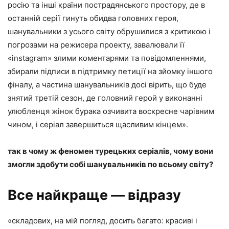
росію та інші країни пострадянського простору, де в
останній серії гинуть обидва головних героя,
шанувальники з усього світу обрушилися з критикою і
погрозами на режисера проекту, завалювали її
«instagram» злими коментарями та повідомленнями,
збирали підписи в підтримку петиції на зйомку іншого
фіналу, а частина шанувальників досі вірить, що буде
знятий третій сезон, де головний герой у виконанні
улюбленця жінок бурака озчивита воскресне чарівним
чином, і серіал завершиться щасливим кінцем».
так в чому ж феномен турецьких серіалів, чому вони
змогли здобути собі шанувальників по всьому світу?
Все найкраще — відразу
«складових, на мій погляд, досить багато: красиві і