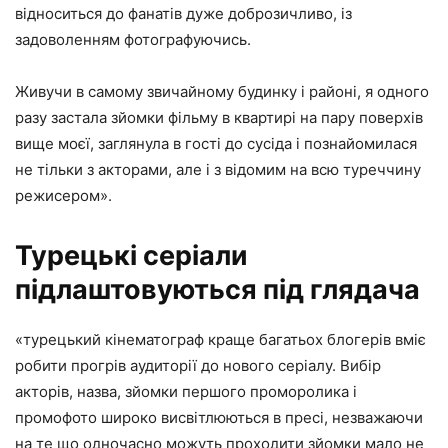
відноситься до фанатів дуже доброзичливо, із
задоволенням фотографуючись.
Живучи в самому звичайному будинку і районі, я одного
разу застала зйомки фільму в квартирі на пару поверхів
вище моєї, заглянула в гості до сусіда і познайомилася
не тільки з акторами, але і з відомим на всю туреччину
режисером».
Турецькі серіали
підлаштовуються під глядача
«турецький кінематограф краще багатьох блогерів вміє
робити прогрів аудиторії до нового серіалу. Вибір
акторів, назва, зйомки першого проморолика і
промофото широко висвітлюються в пресі, незважаючи
на те що одночасно можуть проходити зйомки мало не