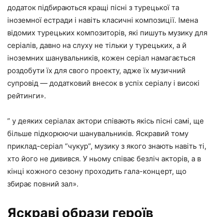
додаток підбираються кращі пісні з турецької та
іноземної естради і навіть класичні композиції. Імена
відомих турецьких композиторів, які пишуть музику для
серіалів, давно на слуху не тільки у турецьких, а й
іноземних шанувальників, кожен серіал намагається
роздобути їх для свого проекту, адже їх музичний
супровід — додатковий внесок в успіх серіалу і високі
рейтинги».
” у деяких серіалах актори співають якісь пісні самі, ще
більше підкорюючи шанувальників. Яскравий тому
приклад-серіал “чукур”, музику з якого знають навіть ті,
хто його не дивився. У ньому співає безліч акторів, а в
кінці кожного сезону проходить гала-концерт, що
збирає повний зал».
Яскраві образи героїв