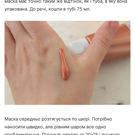
маска має точно такий же відтінок, як і туба, в яку вона
упакована. До речі, кошти в тубі 75 мл.
Маска середньо розтягується по шкірі. Потрібно
наносити швидко, але рівним шаром все одно
проблематично. Підсихає хвилин за 20-25 і починає