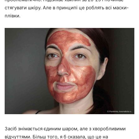
стягувати шкіру. Але в принципі це роблять всі маски-
плівки.
Засіб знімається єдиним шаром, але з хворобливими
відчуттями. Більш того, я б сказала, що це на