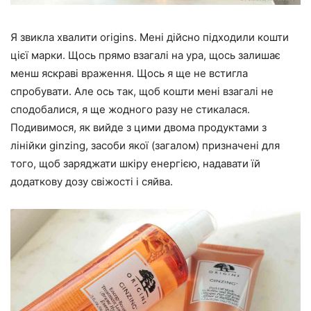
Я звикла хвалити origins. Мені дійсно підходили кошти
цієї марки. Щось прямо взагалі на ура, щось залишає
менш яскраві враження. Щось я ще не встигла
спробувати. Але ось так, щоб кошти мені взагалі не
сподобалися, я ще жодного разу не стикалася.
Подивимося, як вийде з цими двома продуктами з
лінійки ginzing, засоби якої (загалом) призначені для
того, щоб заряджати шкіру енергією, надавати їй
додаткову дозу свіжості і сяйва.