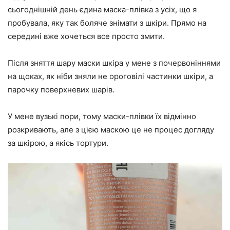
сьогоднішній день єдина маска-плівка з усіх, що я
пробувала, яку так боляче знімати з шкіри. Прямо на
середині вже хочеться все просто змити.
Після зняття шару маски шкіра у мене з почервоніннями
на щоках, як ніби зняли не ороговілі частинки шкіри, а
парочку поверхневих шарів.
У мене вузькі пори, тому маски-плівки їх відмінно
розкривають, але з цією маскою це не процес догляду
за шкірою, а якісь тортури.