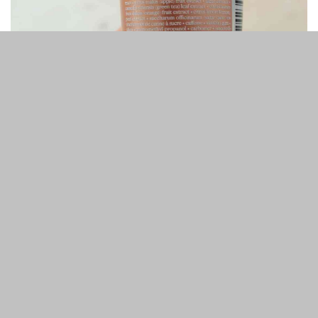
Після використання шкіру складно заспокоїти навіть
звичним доглядом. Та й пори маска розкриває так собі.
Ще один істотний мінус — у неї занадто химозный
запах, який потрібно перетерпіти.
Підводячи підсумок хочеться сказати, що це мій перший
досвід з продуктами бренду origins, один з яких
повністю провалився, а другий не залишив бажання
купувати його повторно.