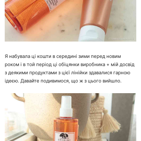
Я набувала ці кошти в середині зими перед новим
роком і в той період ці обіцянки виробника + мій досвід
з деякими продуктами з цієї лінійки здавалися гарною
ідеєю. Давайте подивимося, що ж з цього вийшло.