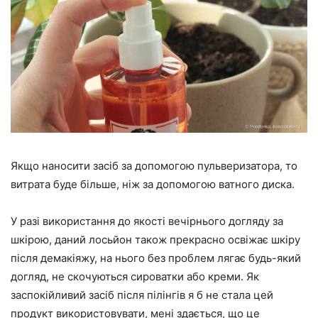
Якщо наносити засіб за допомогою пульверизатора, то
витрата буде більше, ніж за допомогою ватного диска.
У разі використання до якості вечірнього догляду за
шкірою, даний лосьйон також прекрасно освіжає шкіру
після демакіяжу, на нього без проблем лягає будь-який
догляд, не скочуються сироватки або креми. Як
заспокійливий засіб після пілінгів я б не стала цей
продукт використовувати, мені здається, що це