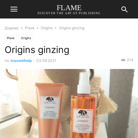
FLAME
DISCOVER THE ART OF PUBLISHING
Додому
Різне
Origins
Origins ginzing
Різне
Origins
Origins ginzing
214
по
maxwelhelp
-
03.09.2021