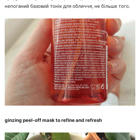
непоганий базовий тонік для обличчя, не більше того.
ginzing peel-off mask to refine and refresh