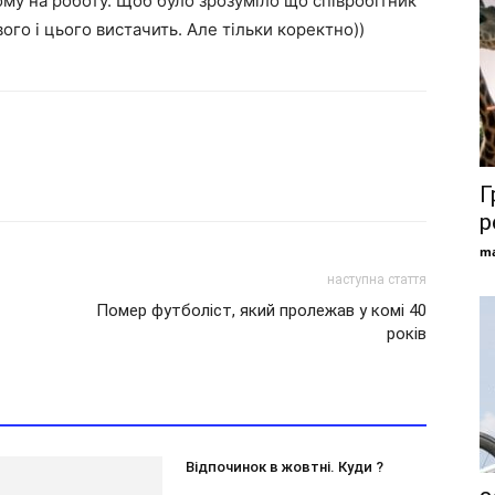
ому на роботу. Щоб було зрозуміло що співробітник
ого і цього вистачить. Але тільки коректно))
Г
р
ma
наступна стаття
Помер футболіст, який пролежав у комі 40
років
Відпочинок в жовтні. Куди ?