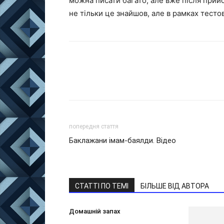
можна писати багато, але вже після прий
не тільки це знайшов, але в рамках тестов
попередня стаття
Баклажани імам-баялди. Відео
СТАТТІ ПО ТЕМІ
БІЛЬШЕ ВІД АВТОРА
Домашній запах