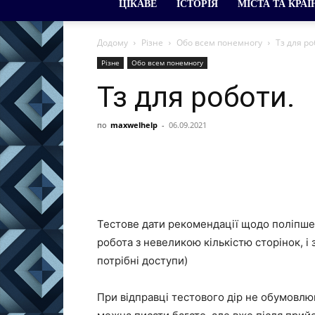
ЦІКАВЕ
ІСТОРІЯ
МІСТА ТА КРАЇ
Додому
Різне
Обо всем понемногу
Тз для ро
Різне
Обо всем понемногу
Тз для роботи.
по
maxwelhelp
-
06.09.2021
Тестове дати рекомендації щодо поліпшенн
робота з невеликою кількістю сторінок, і
потрібні доступи)
При відправці тестового дір не обумовлю