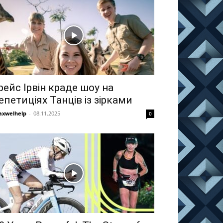
рейс Ірвін краде шоу на
епетиціях Танців із зірками
xwelhelp
-
08.11.2025
0