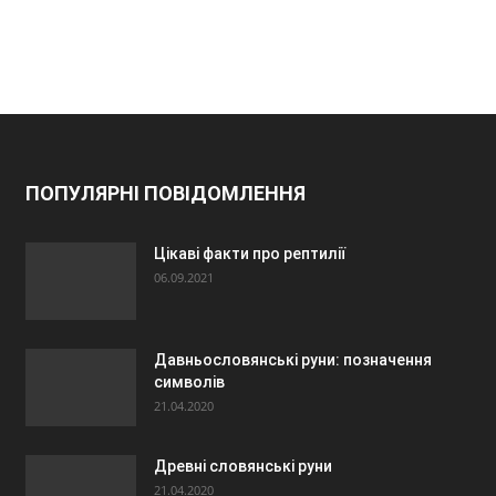
ПОПУЛЯРНІ ПОВІДОМЛЕННЯ
Цікаві факти про рептилії
06.09.2021
Давньословянські руни: позначення
символів
21.04.2020
Древні словянські руни
21.04.2020