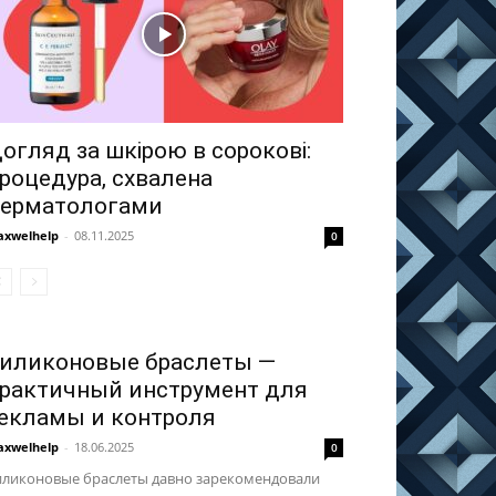
огляд за шкірою в сорокові:
роцедура, схвалена
ерматологами
xwelhelp
-
08.11.2025
0
иликоновые браслеты —
рактичный инструмент для
екламы и контроля
xwelhelp
-
18.06.2025
0
иликоновые браслеты давно зарекомендовали