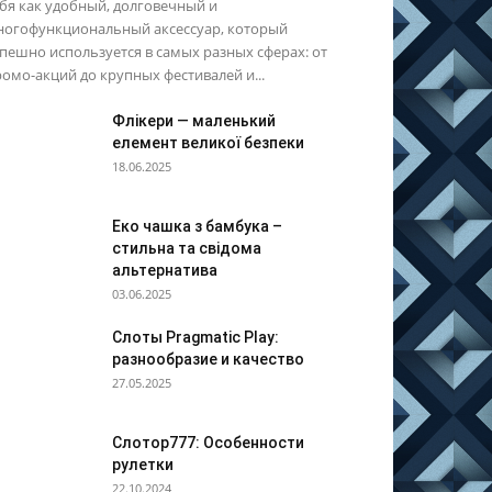
бя как удобный, долговечный и
ногофункциональный аксессуар, который
пешно используется в самых разных сферах: от
омо-акций до крупных фестивалей и...
Флікери — маленький
елемент великої безпеки
18.06.2025
Еко чашка з бамбука –
стильна та свідома
альтернатива
03.06.2025
Слоты Pragmatic Play:
разнообразие и качество
27.05.2025
Слотор777: Особенности
рулетки
22.10.2024