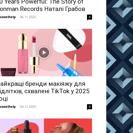
0 Years Powerful: The Story of
ronman Records Наталі Грабов
xwelhelp
-
06.11.2025
0
айкращі бренди макіяжу для
ідлітків, схвалені TikTok у 2025
оці
xwelhelp
-
04.11.2025
0