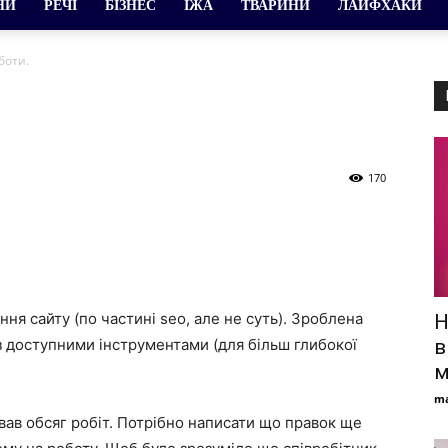
НИ
РЕЧІ
БІЗНЕС
ЇЖА
ТВАРИНИ
ЛАЙФХАКИ
боти.
170
я сайту (по частині seo, але не суть). Зроблена
Н
 з доступними інструментами (для більш глибокої
в
м
ma
вав обсяг робіт. Потрібно написати що правок ще