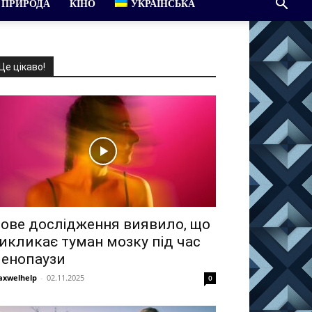
ПРИРОДА
КІНО
УКРАЇНСЬКА
Це цікаво!
ове дослідження виявило, що
икликає туман мозку під час
енопаузи
xwelhelp
-
02.11.2025
0