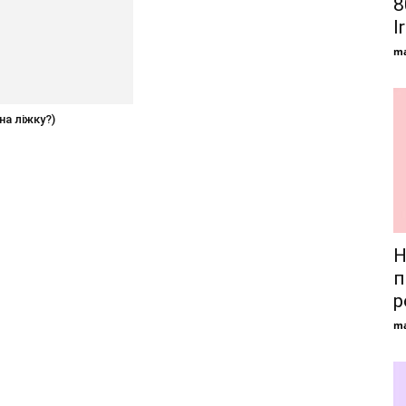
8
I
ma
на ліжку?)
Н
п
р
ma