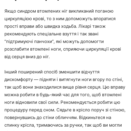
Якщо синдром втомлених ніг викликаний поганою
циркуляцією крові, то з ним допоможуть впоратися
прості вправи або швидка ходьба. Лікарі також
рекомендують спеціальне взуття і так звані
“підтримуючі панчохи”, які можуть допомогти
розслабити втомлені ноги, сприяючи циркуляції крові
від серця вниз до ніг.
Інший поширений спосіб зменшити відчуття
дискомфорту — підняти і витягнути ноги вгору по стіні,
так щоб вони знаходилися вище рівня серця. Цю вправу
можна робити в будь-який час для того, щоб втомлені
ноги відновили свої сили. Рекомендується робити цю
процедуру перед сном. Сядьте в крісло поруч зі стіною,
повернувшись до стіни обличчям. Відкиньтеся на
спинку крісла, тримаючись за ручки, так щоб ви могли