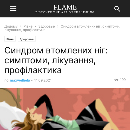
FLAME
DISCOVER THE ART OF PUBLISHING
Додому
Різне
Здоровье
Синдром втомлених ніг: симптоми,
лікування, профілактика
Різне
Здоровье
Синдром втомлених ніг:
симптоми, лікування,
профілактика
199
по
maxwelhelp
-
11.09.2021