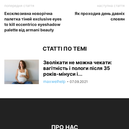
попередня стаття
наступна стаття
Ексклюзивна новорічна
Як проходив день давніх
палетка тіней exclusive eyes
словян
to kill eccentrico eyeshadow
palette від armani beauty
СТАТТІ ПО ТЕМІ
Зволікати не можна чекати:
вагітність і пологи після 35
років-мінуси і...
maxwelhelp
-
07.09.2021
ПРО НАС