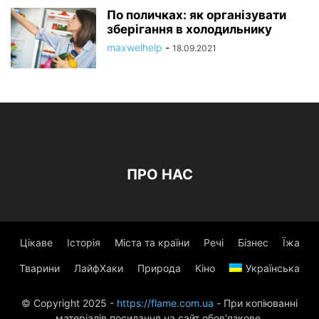
По поличках: як організувати
зберігання в холодильнику
maxwelhelp
-
18.09.2021
ПРО НАС
Цікаве
Історія
Міста та країни
Речі
Бізнес
Їжа
Тварини
ЛайфХаки
Природа
Кіно
Українська
© Copyright 2025 -
https://flame.com.ua
- При копіюванні
матеріалів посилання на сайт обов'язкове.