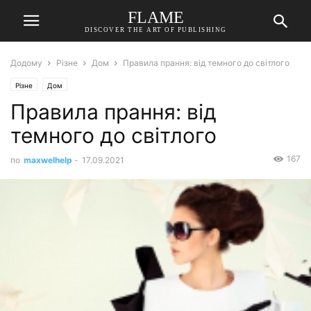
FLAME
DISCOVER THE ART OF PUBLISHING
Додому
Різне
Дом
Правила прання: від темного до світлого
Різне
Дом
Правила прання: від
темного до світлого
167
по
maxwelhelp
-
17.09.2021