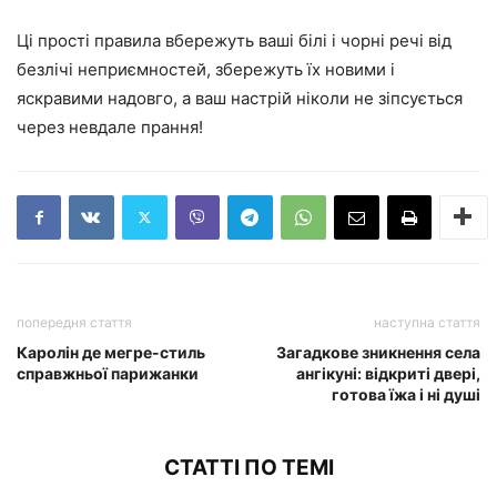
Ці прості правила вбережуть ваші білі і чорні речі від
безлічі неприємностей, збережуть їх новими і
яскравими надовго, а ваш настрій ніколи не зіпсується
через невдале прання!
попередня стаття
наступна стаття
Каролін де мегре-стиль
Загадкове зникнення села
справжньої парижанки
ангікуні: відкриті двері,
готова їжа і ні душі
СТАТТІ ПО ТЕМІ