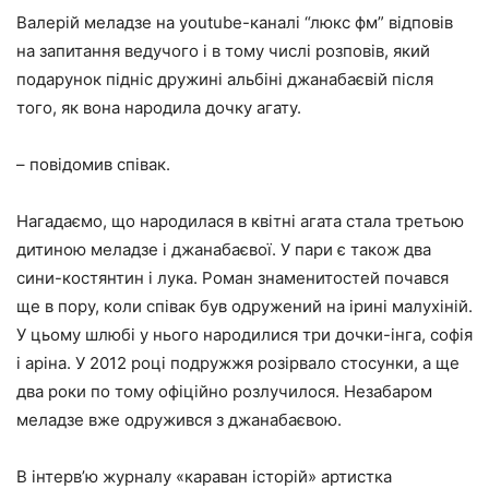
Валерій меладзе на youtube-каналі “люкс фм” відповів
на запитання ведучого і в тому числі розповів, який
подарунок підніс дружині альбіні джанабаєвій після
того, як вона народила дочку агату.
– повідомив співак.
Нагадаємо, що народилася в квітні агата стала третьою
дитиною меладзе і джанабаєвої. У пари є також два
сини-костянтин і лука. Роман знаменитостей почався
ще в пору, коли співак був одружений на ірині малухіній.
У цьому шлюбі у нього народилися три дочки-інга, софія
і аріна. У 2012 році подружжя розірвало стосунки, а ще
два роки по тому офіційно розлучилося. Незабаром
меладзе вже одружився з джанабаєвою.
В інтерв’ю журналу «караван історій» артистка