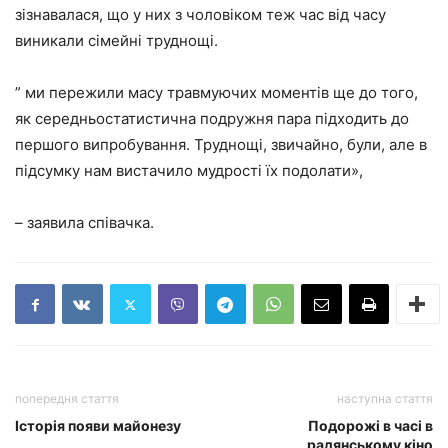
зізнавалася, що у них з чоловіком теж час від часу
виникали сімейні труднощі.
” ми пережили масу травмуючих моментів ще до того,
як середньостатистична подружня пара підходить до
першого випробування. Труднощі, звичайно, були, але в
підсумку нам вистачило мудрості їх подолати»,
– заявила співачка.
попередня стаття
наступна стаття
Історія появи майонезу
Подорожі в часі в
радянському кіно