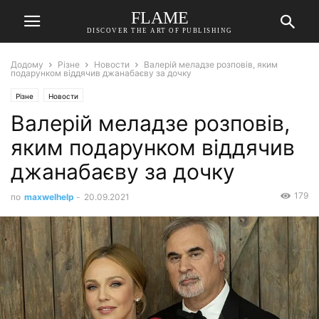
FLAME
DISCOVER THE ART OF PUBLISHING
Додому
Різне
Новости
Валерій меладзе розповів, яким
подарунком віддячив джанабаєву за дочку
Різне
Новости
Валерій меладзе розповів,
яким подарунком віддячив
джанабаєву за дочку
179
по
maxwelhelp
-
20.09.2021