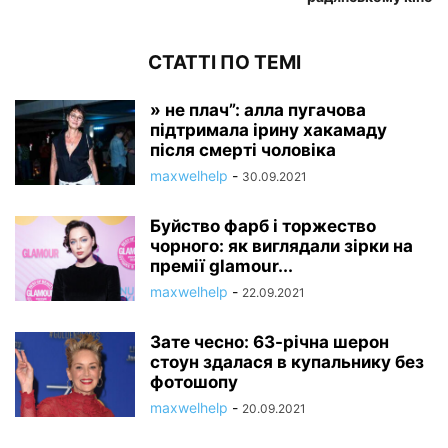
СТАТТІ ПО ТЕМІ
» не плач”: алла пугачова
підтримала ірину хакамаду
після смерті чоловіка
maxwelhelp
-
30.09.2021
Буйство фарб і торжество
чорного: як виглядали зірки на
премії glamour...
maxwelhelp
-
22.09.2021
Зате чесно: 63-річна шерон
стоун здалася в купальнику без
фотошопу
maxwelhelp
-
20.09.2021