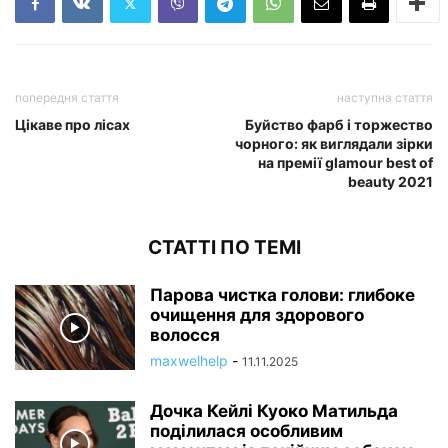
попередня стаття
наступна стаття
Цікаве про лісах
Буйство фарб і торжество
чорного: як виглядали зірки
на премії glamour best of
beauty 2021
СТАТТІ ПО ТЕМІ
Парова чистка голови: глибоке
очищення для здорового
волосся
maxwelhelp
-
11.11.2025
Дочка Кейлі Куоко Матильда
поділилася особливим