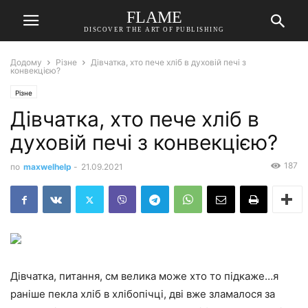
FLAME
DISCOVER THE ART OF PUBLISHING
Додому
Різне
Дівчатка, хто пече хліб в духовій печі з
конвекцією?
Різне
Дівчатка, хто пече хліб в
духовій печі з конвекцією?
187
по
maxwelhelp
-
21.09.2021
Дівчатка, питання, см велика може хто то підкаже…я
раніше пекла хліб в хлібопічці, дві вже зламалося за