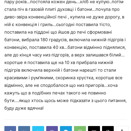
пару років…постояла кожен день…хліб не купую..потім
стала піч в газовій плиті духовці і батони…почула про
диво-звіра конвекційної печі , купила не дуже дорогу, в
ній є конвекція і гриль…сьогодні поставила тісто,
поставила на піддоні що йшов до печі сформовані
батони, вибрала 180 градусів, включила нижній підігрів і
конвекцію, поставила 40 хв…батони відмінно піднялися,
але до кінця часу низ підгорів, а верх залишався білий…
коротше я поставила ще на 10 хв прибрала нижній
підігрів включила верхній і батони нарешті то стали
красивими і рум’яними, скоринка хрустка, коротше все
відмінно, але не сподобалося що низ пригорів…хоча
кажуть що в подібних печах такого не повинно
бути….якщо хтось щось може підказати з цього питання,
буду дуже вдячна!