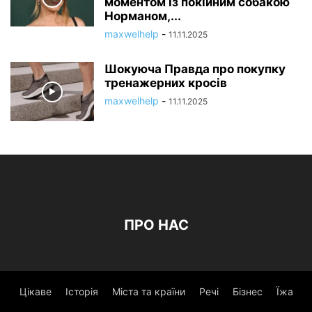
моментом із покійним собакою
Норманом,...
maxwelhelp
-
11.11.2025
Шокуюча Правда про покупку
тренажерних кросів
maxwelhelp
-
11.11.2025
ПРО НАС
Цікаве
Історія
Міста та країни
Речі
Бізнес
Їжа