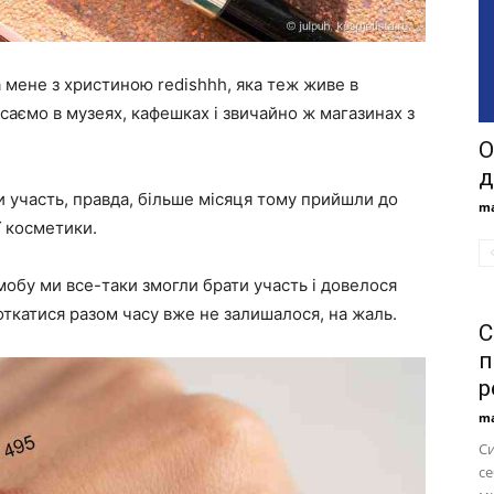
мене з христиною redishhh, яка теж живе в
саємо в музеях, кафешках і звичайно ж магазинах з
О
д
 участь, правда, більше місяця тому прийшли до
ma
ї косметики.
мобу ми все-таки змогли брати участь і довелося
откатися разом часу вже не залишалося, на жаль.
С
п
р
ma
С
се