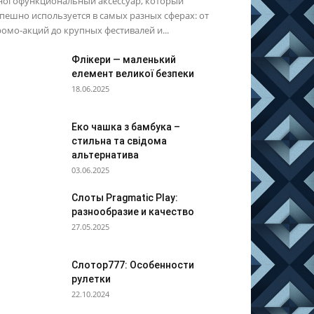
ногофункциональный аксессуар, который
пешно используется в самых разных сферах: от
омо-акций до крупных фестивалей и...
Флікери — маленький
елемент великої безпеки
18.06.2025
Еко чашка з бамбука –
стильна та свідома
альтернатива
03.06.2025
Слоты Pragmatic Play:
разнообразие и качество
27.05.2025
Слотор777: Особенности
рулетки
22.10.2024