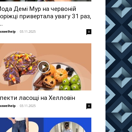
ода Демі Мур на червоній
оріжці привертала увагу 31 раз,
..
xwelhelp
-
03.11.2025
0
пекти ласощі на Хелловін
xwelhelp
-
03.11.2025
0