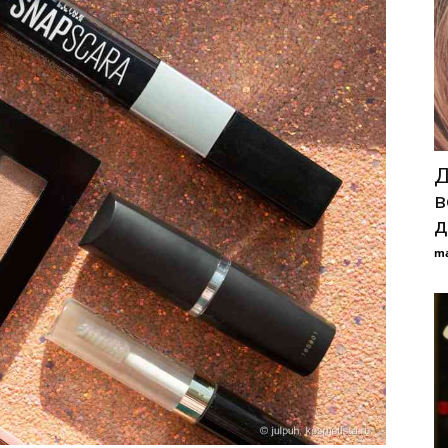
Д
в
д
ma