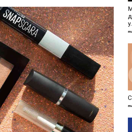
М
д
у.
ma
С
ma