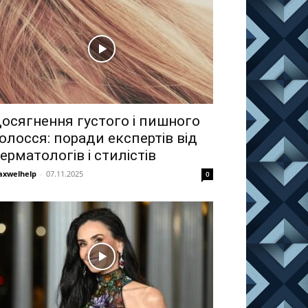
осягнення густого і пишного
олосся: поради експертів від
ерматологів і стилістів
xwelhelp
-
07.11.2025
0