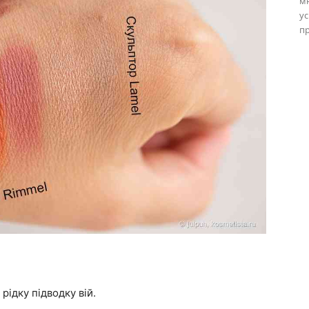
м
ус
пр
 рідку підводку вій.