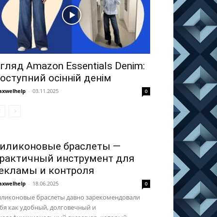
гляд Amazon Essentials Denim:
оступний осінній денім
xwelhelp
-
03.11.2025
0
иликоновые браслеты —
рактичный инструмент для
екламы и контроля
xwelhelp
-
18.06.2025
0
иликоновые браслеты давно зарекомендовали
бя как удобный, долговечный и