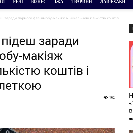
НИ
РЕЧІ
БІЗНЕС
ЇЖА
ТВАРИНИ
ЛАЙФХАКИ
еш заради парного флешмобу-макіяж мінімальною кількістю коштів і...
 підеш заради
обу-макіяж
ькістю коштів і
леткою
Н
162
«
в
ma