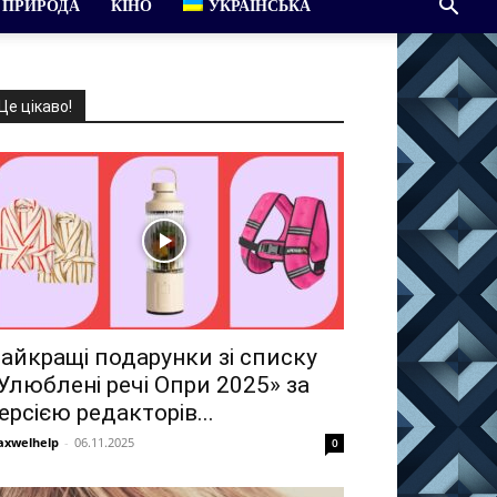
ПРИРОДА
КІНО
УКРАЇНСЬКА
Це цікаво!
айкращі подарунки зі списку
Улюблені речі Опри 2025» за
ерсією редакторів...
xwelhelp
-
06.11.2025
0