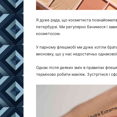
Я дуже рада, що косметиста познайомила 
петербурзі. Ми регулярно бачимося і зави
косметосом.
У парному флешмобі ми дуже хотіли брати
висновку, що у нас недостатньо однаково
Однак після деяких змін в правилах флеш
терміново робити макіяж. Зустрітися і сф