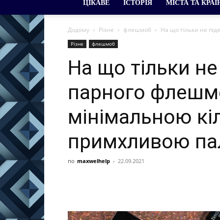
ЦІКАВЕ
ІСТОРІЯ
МІСТА ТА КРАЇ
Додому
Різне
флешмоб
На що тільки не під
Різне
флешмоб
На що тільки не
парного флешм
мінімальною кіл
примхливою па
по
maxwelhelp
-
22.09.2021