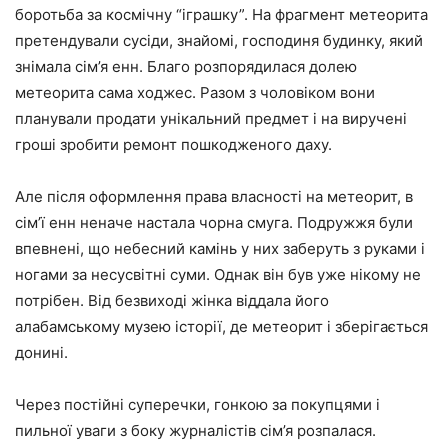
боротьба за космічну “іграшку”. На фрагмент метеорита
претендували сусіди, знайомі, господиня будинку, який
знімала сім’я енн. Благо розпорядилася долею
метеорита сама ходжес. Разом з чоловіком вони
планували продати унікальний предмет і на виручені
гроші зробити ремонт пошкодженого даху.
Але після оформлення права власності на метеорит, в
сім’ї енн неначе настала чорна смуга. Подружжя були
впевнені, що небесний камінь у них заберуть з руками і
ногами за несусвітні суми. Однак він був уже нікому не
потрібен. Від безвиході жінка віддала його
алабамському музею історії, де метеорит і зберігається
донині.
Через постійні суперечки, гонкою за покупцями і
пильної уваги з боку журналістів сім’я розпалася.