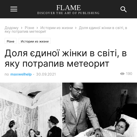
FLAME
DISCOVER THE ART OF PUBLISHING
Додому
Різне
Истории из жизни
Доля єдиної жінки в світі, в
яку потрапив метеорит
Різне
Истории из жизни
Доля єдиної жінки в світі, в
яку потрапив метеорит
190
по
maxwelhelp
-
30.09.2021