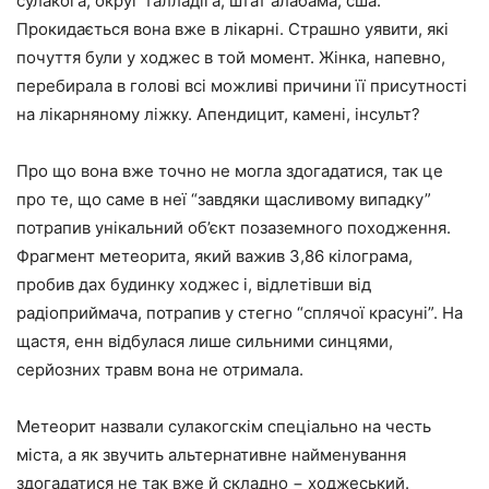
сулакога, округ талладіга, штат алабама, сша.
Прокидається вона вже в лікарні. Страшно уявити, які
почуття були у ходжес в той момент. Жінка, напевно,
перебирала в голові всі можливі причини її присутності
на лікарняному ліжку. Апендицит, камені, інсульт?
Про що вона вже точно не могла здогадатися, так це
про те, що саме в неї “завдяки щасливому випадку”
потрапив унікальний об’єкт позаземного походження.
Фрагмент метеорита, який важив 3,86 кілограма,
пробив дах будинку ходжес і, відлетівши від
радіоприймача, потрапив у стегно “сплячої красуні”. На
щастя, енн відбулася лише сильними синцями,
серйозних травм вона не отримала.
Метеорит назвали сулакогскім спеціально на честь
міста, а як звучить альтернативне найменування
здогадатися не так вже й складно − ходжеський.