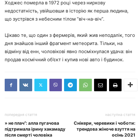
Ходжес померла в 1972 році через ниркову
недостатність, увійшовши в історію як перша людина,
що зустрівся з небесним тілом “віч-на-віч”.
Цікаво те, що один з фермерів, який жив неподалік, того
дня знайшов інший фрагмент метеорита. Тільки, на
відміну від енн, чоловікові явно посміхнулася удача: він
продав космічний об’єкт і купив нові авто і будинок.
попередня стаття
наступна стаття
» не плач”: алла пугачова
Снікери, черевики і чоботи:
підтримала ірину хакамаду
трендова жіноче взуття на
після смерті чоловіка
осінь 2021