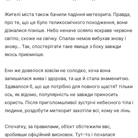
Жителі міста також бачили падіння метеорита. Правда,
про те, що це було теликосмічного походження, вони
дізналися пізніше. Небо неначе осяяло яскраве червоне
світло, схоже на свічку. Спалах немов вибухав знову і
знову… Так, спостерігати таке явище з боку завжди
якось приємніше.
Енн же довелося зовсім не солодко, хоча вона
залишилася жива і здорова, та ще й стала знаменитою.
Здавалося б, що ще потрібно для повного щастя? тільки
ось, як відомо, популярність не завжди приносить
користь. Після приголомшливої зустрічі небесного тіла і
людини, роздобути метеорит захотіли всі, кому не лінь.
Спочатку, за правилами, об’єкт обстежили ввс,
зробивши офіційний висновок. Тут-то і почалася