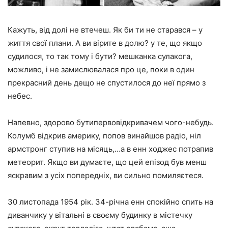
Кажуть, від долі не втечеш. Як би ти не старався – у
життя свої плани. А ви вірите в долю? у те, що якщо
судилося, то так тому і бути? мешканка сулакога,
можливо, і не замислювалася про це, поки в один
прекрасний день дещо не спустилося до неї прямо з
небес.
Напевно, здорово бутипервовідкривачем чого-небудь.
Колумб відкрив америку, попов винайшов радіо, ніл
армстронг ступив на місяць,…а в енн ходжес потрапив
метеорит. Якщо ви думаєте, що цей епізод був менш
яскравим з усіх попередніх, ви сильно помиляєтеся.
30 листопада 1954 рік. 34-річна енн спокійно спить на
диванчику у вітальні в своєму будинку в містечку