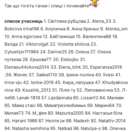
Так що точіть гачки і спиці і починайте
список учасниць
1. Світлана рубцова 2. Alena_33 3.
Bobrova irina196 6. Алусичка 8. Анна бреньо 9. Alenka_sm
10. Anna egorowa 12. Бабтанюша 15. Валентина68 18.
Велда 21. Viktorolga1 22. Violetta shilova 23.
Cytuehjxrf11964 24. Darine25 26. Олена 27. Олена
путєєва 28. Ершова77 30. Elebojko 31.
Elenasu44ckova2014 33. Elena_tchk 35. Esperansa2018
:36. Женяс 37. Зайка1110 38. Ірина-поліна 40. Ilvesi 41.
Irina-vju 42. Isima-2016 45. Кира_лапушка 47. Khudyakova
nina 49. Ksushik_2012 51. Лілія ту 52. Липованочка 53. Л-
ля56. Lanak-1818 57. Lazdannata 60. Lissan12 64. Маливи
65. Мама стасі 66. Маматрехлюбимых 69. Марин64 70.
Милая73 74. М_фея 80. Mazurka2005 84. Настасья біла
85. Наталі 1986 87. Нелля jw 88. Nadesh 92. Natalilv-2014
94. Natasha semihina 95. Natkad 96. Natulya-s 98. Олечка