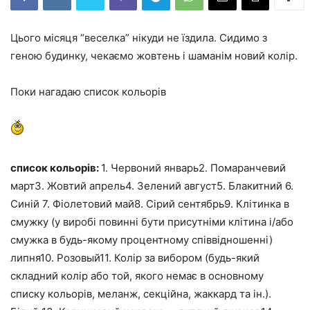
Цього місяця “веселка” нікуди не їздила. Сидимо з
геною будинку, чекаємо жовтень і шаманім новий колір.
Поки нагадаю список кольорів
список кольорів:
1. Червоний январь2. Помаранчевий
март3. Жовтий апрель4. Зелений август5. Блакитний 6.
Синій 7. Фіолетовий май8. Сірий сентябрь9. Клітинка в
смужку (у виробі повинні бути присутніми клітина і/або
смужка в будь-якому процентному співвідношенні)
липня10. Розовый11. Колір за вибором (будь-який
складний колір або той, якого немає в основному
списку кольорів, меланж, секційна, жаккард та ін.).