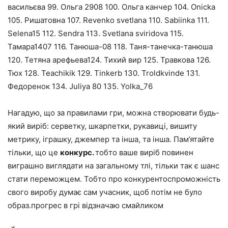
васильєва 99. Ольга 2908 100. Ольга канчер 104. Onicka
105. Ришатовна 107. Revenko svetlana 110. Sabiinka 111.
Selena15 112. Sendra 113. Svetlana sviridova 115.
Тамара1407 116. Танюша-08 118. Таня-танечка-танюша
120. Тетяна арефьева124. Тихий вир 125. Травкова 126.
Тюх 128. Teachikik 129. Tinkerb 130. Troldkvinde 131.
Федоренок 134. Juliya 80 135. Yolka_76
Нагадую, що за правилами гри, можна створювати будь-
який виріб: серветку, шкарпетки, рукавиці, вишиту
метрику, іграшку, джемпер та інша, та інша. Пам’ятайте
тільки, що це
конкурс.
тобто ваше виріб повинен
виграшно виглядати на загальному тлі, тільки так є шанс
стати переможцем. Тобто про конкурентоспроможність
свого виробу думає сам учасник, щоб потім не було
образ.прогрес в грі відзначаю смайликом