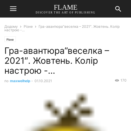
FLAME
DISCOVER THE ART OF PUBLISHING
Додому
Різне
Гра-авантюра”веселка – 2021″. Жовтень. Колір
настрою -…
Різне
Гра-авантюра”веселка –
2021″. Жовтень. Колір
настрою -…
170
по
maxwelhelp
-
01.10.2021