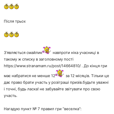
Після трьох
З’являється смайлик
навпроти ніка учасниці в
такому ж списку в заголовному пості
https://www.stranamam.ru/post/14664810/ . До кінця гри
має набратися не менше 12
за 12 місяців. Тільки це
дає право брати участь у розіграші призів.будьте уважні
і точні, будь ласка! не забувайте звітувати про свою
участь.
Нагадую пункт № 7 правил гри “веселка”: