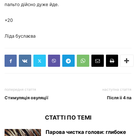
пальто дійсно дуже йде.
+20
Ліда буслаєва
попередня стаття
наступна стаття
Стимуляція овуляції
Після іі 4 па
СТАТТІ ПО ТЕМІ
Парова чистка голови: глибоке