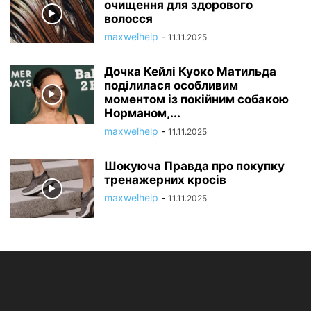
очищення для здорового
волосся
maxwelhelp
-
11.11.2025
Дочка Кейлі Куоко Матильда
поділилася особливим
моментом із покійним собакою
Норманом,...
maxwelhelp
-
11.11.2025
Шокуюча Правда про покупку
тренажерних кросів
maxwelhelp
-
11.11.2025