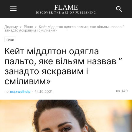
FLAME
DISCOVER THE ART OF PUBLISHING
Додому
Різне
Кейт міддлтон одягла пальто, яке вільям назвав ”
занадто яскравим і сміливим»
Різне
Кейт міддлтон одягла
пальто, яке вільям назвав ”
занадто яскравим і
сміливим»
149
по
maxwelhelp
-
14.10.2021