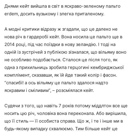
Днями кейт вийшла в світ в яскраво-зеленому пальто
erdem, досить вузькому і злегка приталеному.
А модні критики відразу ж згадали, що це далеко не
нова річ в гардеробі кейт. Вона носила це пальто ще в
2014 році, під час поїздки в нову зеландію. І тоді на
одній із зустрічей з публікою зізналася, що вільяму воно
не особливо подобається. Сталося це після того, як
одна з прихильниць зробила герцогині кембриджської
комплімент, сказавши, як їй йде такий колір і фасон.
“спасибі! а ось вільяму це пальто здалося надто
яскравим і сміливим”, – розсміялася кейт.
Судячи з того, що навіть 7 років потому міддлтон все ще
носить цю річ, чоловіка вона переконала. Або вирішила,
що її стиль — її особиста справа. Що ж, і те і інше ми в
будь-якому випадку схвалюємо. Тим більше кейт це