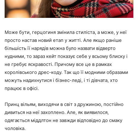
Може бути, герцогиня змінила стиліста, а може, у неї
просто настав новий етап у житті. Але якщо раніше
більшість її нарядів можна було назвати відверто
нудними, то зараз кейт показує себе у всьому блиску і
не гребує яскравості. Причому все це в рамках
королівського дрес-коду. Так що її модними образами
можуть надихнутися і бізнес-леді, і ті дівчата, хто
працює в офісі.
Принц вільям, виходячи в світ з дружиною, постійно
дивиться на неї захоплено. Але, як виявилося,
одягається міддлтон не завжди відповідно до смаку
чоловіка.