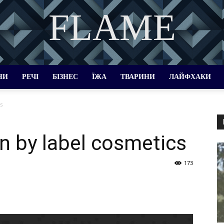
FLAME
DISCOVER THE ART OF PUBLISHING
НИ
РЕЧІ
БІЗНЕС
ЇЖА
ТВАРИНИ
ЛАЙФХАКИ
cs
n by label cosmetics
173