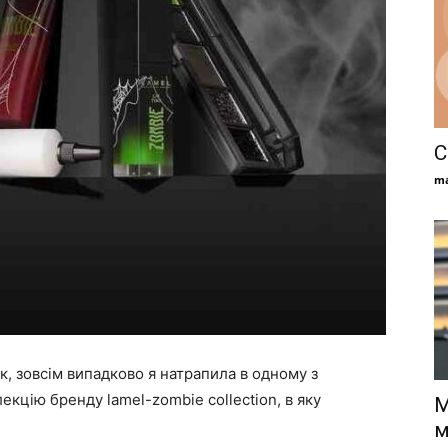
С
ma
ак, зовсім випадково я натрапила в одному з
екцію бренду lamel-zombie collection, в яку
М
м