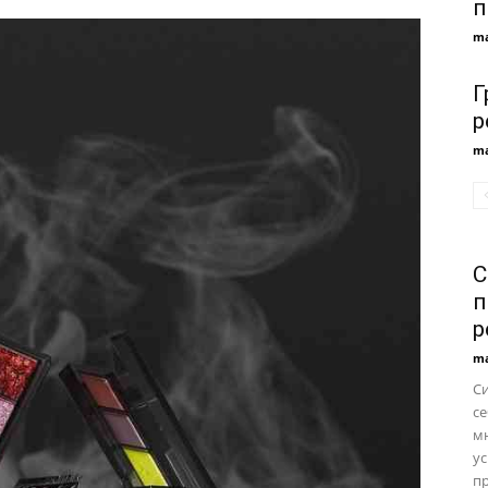
п
ma
Г
р
ma
С
п
р
ma
С
се
м
ус
пр