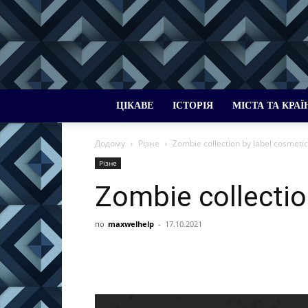
ЦІКАВЕ
ІСТОРІЯ
МІСТА ТА КРАЇ
Додому
Різне
Zombie collection by label cosmeti
Різне
Zombie collectio
по
maxwelhelp
-
17.10.2021