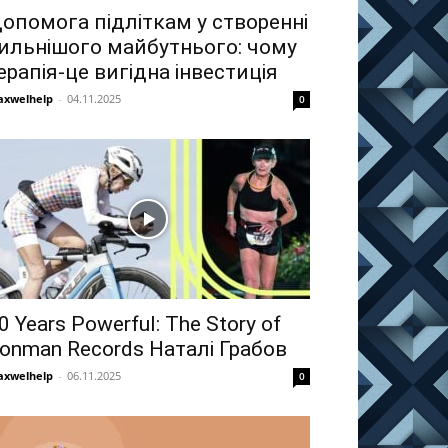
опомога підліткам у створенні
ильнішого майбутнього: чому
ерапія-це вигідна інвестиція
xwelhelp
-
04.11.2025
0
0 Years Powerful: The Story of
ronman Records Наталі Грабов
xwelhelp
-
06.11.2025
0