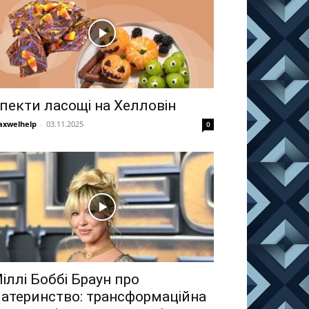
пекти ласощі на Хелловін
xwelhelp
-
03.11.2025
0
іллі Боббі Браун про
атеринство: трансформаційна