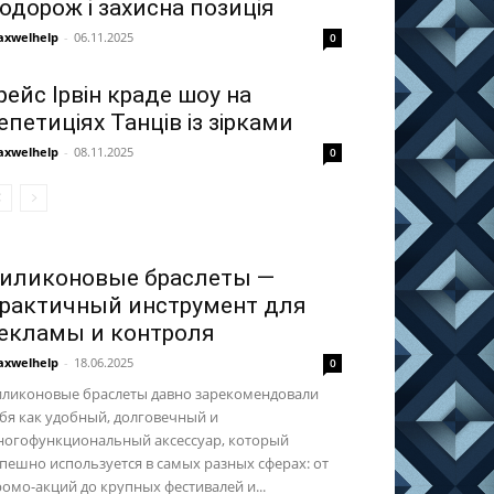
одорож і захисна позиція
xwelhelp
-
06.11.2025
0
рейс Ірвін краде шоу на
епетиціях Танців із зірками
xwelhelp
-
08.11.2025
0
иликоновые браслеты —
рактичный инструмент для
екламы и контроля
xwelhelp
-
18.06.2025
0
иликоновые браслеты давно зарекомендовали
бя как удобный, долговечный и
ногофункциональный аксессуар, который
пешно используется в самых разных сферах: от
омо-акций до крупных фестивалей и...