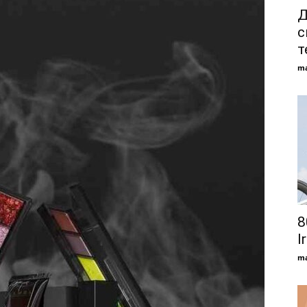
Д
с
т
ma
8
I
ma