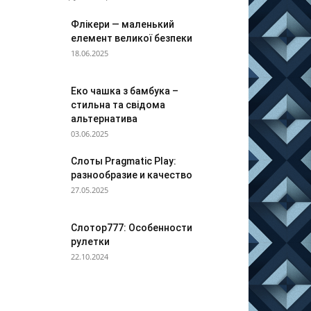
Флікери — маленький
елемент великої безпеки
18.06.2025
Еко чашка з бамбука –
стильна та свідома
альтернатива
03.06.2025
Слоты Pragmatic Play:
разнообразие и качество
27.05.2025
Слотор777: Особенности
рулетки
22.10.2024