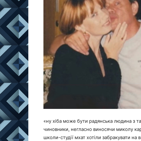
«ну хіба може бути радянська людина з т
чиновники, негласно виносячи миколу ка
школи-студії мхат хотіли забракувати на 