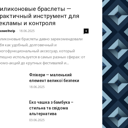
иликоновые браслеты —
рактичный инструмент для
екламы и контроля
xwelhelp
-
18.06.2025
0
иликоновые браслеты давно зарекомендовали
бя как удобный, долговечный и
ногофункциональный аксессуар, который
пешно используется в самых разных сферах: от
омо-акций до крупных фестивалей и...
Флікери — маленький
елемент великої безпеки
18.06.2025
Еко чашка з бамбука –
стильна та свідома
альтернатива
03.06.2025