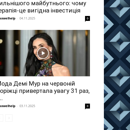
ильнішого майбутнього: чому
ерапія-це вигідна інвестиція
xwelhelp
-
04.11.2025
0
ода Демі Мур на червоній
оріжці привертала увагу 31 раз,
..
xwelhelp
-
03.11.2025
0