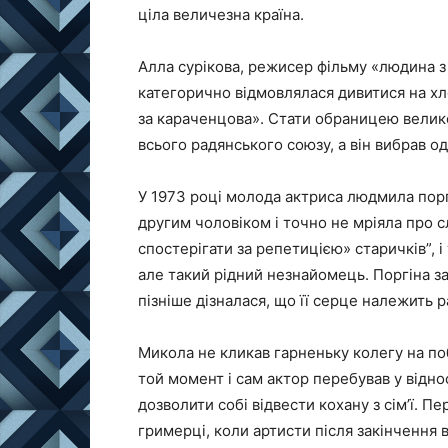
ціла величезна країна.
Алла сурікова, режисер фільму «людина з 
категорично відмовлялася дивитися на хло
за караченцова». Стати обраницею велико
всього радянського союзу, а він вибрав о
У 1973 році молода актриса людмила пор
другим чоловіком і точно не мріяла про с
спостерігати за репетицією» старичків”, і
але такий рідний незнайомець. Поргіна зак
пізніше дізналася, що її серце належить р
Микола не кликав гарненьку колегу на поб
той момент і сам актор перебував у відно
дозволити собі відвести кохану з сім’ї. 
гримерці, коли артисти після закінчення в