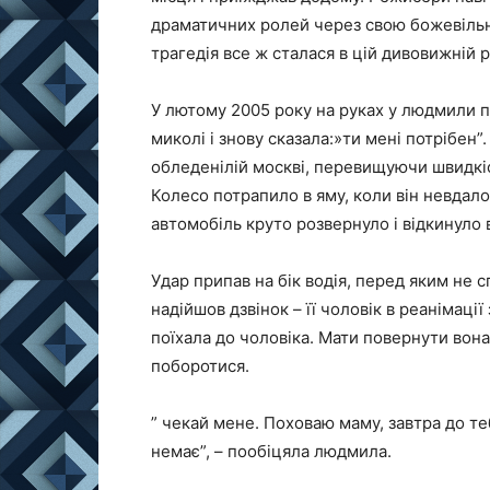
драматичних ролей через свою божевільн
трагедія все ж сталася в цій дивовижній р
У лютому 2005 року на руках у людмили п
миколі і знову сказала:»ти мені потрібен
обледенілій москві, перевищуючи швидкіс
Колесо потрапило в яму, коли він невдал
автомобіль круто розвернуло і відкинуло 
Удар припав на бік водія, перед яким не
надійшов дзвінок – її чоловік в реанімаці
поїхала до чоловіка. Мати повернути вона
поборотися.
” чекай мене. Поховаю маму, завтра до те
немає”, – пообіцяла людмила.