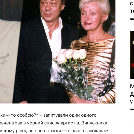
с
т
ma
М
д
у.
ma
аким-то особою?» – запитували один одного
раченцова в чорний список артистів. Випускника
вищому рівні, але не встигли — в нього закохалася