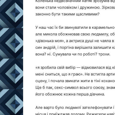
Коленька недвозначний натяк зрозумів відр
вони стали чоловіком і дружиною. Зіркова
законно бути такими щасливими?
У наш час їх би звинуватили в карамельно-
але микола обожнював свою людмилу, обс
«дівонька моя», а актриса душі не чаяла 
син андрій, і поргіна вирішила залишити 
вона? ні. Сумувала чи по роботі? трохи.
«я зробила свій вибір — відмовилася від
мені сниться, що я граю». Не встигла арт
сцену, і почала звикати жити в тіні кохан
Ще б пак, секс-символ всього союзу, зна
його обожнює кожна перша дівчина.
Але варто було людмилі зателефонувати і с
місця і приїжджав додому. Режисери навіт