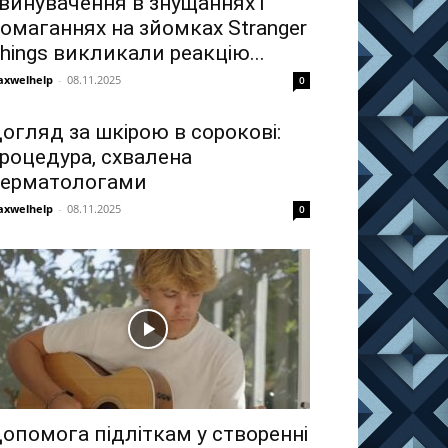
винувачення в знущаннях і
омаганнях на зйомках Stranger
hings викликали реакцію...
xwelhelp
-
08.11.2025
0
огляд за шкірою в сорокові:
роцедура, схвалена
ерматологами
xwelhelp
-
08.11.2025
0
опомога підліткам у створенні