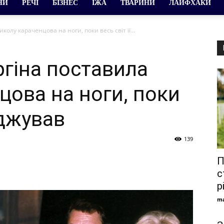
НИ
РЕЧІ
БІЗНЕС
ЇЖА
ТВАРИНИ
ЛАЙФХАКИ
олу караченцова на ноги, поки весь світ її...
гіна поставила
цова на ноги, поки
уджував
139
П
с
р
ma