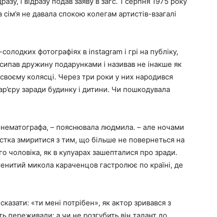
азу, і відразу подав заяву в загс. 1 серпня 1975 року
 сім’я не давала спокою колегам артистів-взагалі
солодких фотографіях в instagram і грі на публіку,
ипав дружину подарунками і називав не інакше як
в своєму колясці. Через три роки у них народився
кар’єру заради будинку і дитини. Чи пошкодувала
 кінематографа, – пояснювала людмила. – але ночами
истка змиритися з тим, що більше не повернеться на
ого чоловіка, як в кулуарах зашепталися про зради.
менитий микола караченцов гастролює по країні, де
казати: «ти мені потрібен», як актор зривався з
ь переживали: а чи не розгубить він талант до