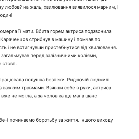
у любов? на жаль, хвилювання виявилося марним, і
одині.
омерла її мати. Вбита горем актриса подзвонила
”. Караченцов стрибнув в машину і помчав по
ть і не встигнувши пристебнутися від хвилювання.
о загальмував перед залізничними коліями,
в стовп.
 спрацювала подушка безпеки. Ридаючій людмилі
ї з важким травмами. Взявши себе в руки, актриса
 вже не могла, а за чоловіка ще мала шанс
бе-і починаємо боротьбу за життя. Іншого виходу