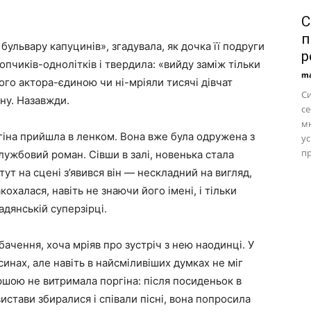
С
п
бульвару капуцинів», згадувала, як дочка її подруги
р
пчиків-однолітків і твердила: «вийду заміж тільки
ma
го актора-єдиною чи ні-мріяли тисячі дівчат
С
дну. Назавжди.
се
м
гіна прийшла в ленком. Вона вже була одружена з
ус
пр
лужбовий роман. Сівши в залі, новенька стала
 тут на сцені з’явився він — нескладний на вигляд,
охалася, навіть не знаючи його імені, і тільки
адянській суперзірці.
ачення, хоча мріяв про зустріч з нею наодинці. У
синах, але навіть в найсміливіших думках не міг
Першою не витримала поргіна: після посиденьок в
истави збиралися і співали пісні, вона попросила