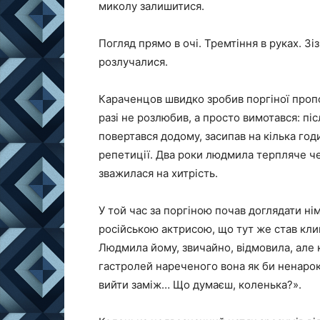
миколу залишитися.
Погляд прямо в очі. Тремтіння в руках. Зі
розлучалися.
Караченцов швидко зробив поргіної пропози
разі не розлюбив, а просто вимотався: пі
повертався додому, засипав на кілька годин
репетиції. Два роки людмила терпляче чека
зважилася на хитрість.
У той час за поргіною почав доглядати ні
російською актрисою, що тут же став клика
Людмила йому, звичайно, відмовила, але 
гастролей нареченого вона як би ненарок
вийти заміж… Що думаєш, коленька?».