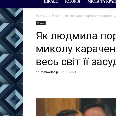
ЦІКАВЕ
ІСТОРІЯ
МІСТА ТА КРАЇ
Додому
Різне
Як людмила поргіна поставила мик
Різне
Як людмила пор
миколу карачен
весь світ її зас
по
maxwelhelp
-
26.10.2021