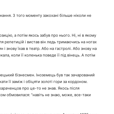
знання. З того моменту закохані більше ніколи не
цію, а потім якось забув про нього. Ні, ні в якому
сля репетицій і вистав він ледь тримаючись на ногах
 і знову їхав в театр. Або на гастролі. Або знову на
ла, коли її коленька поведе її під вінець. А потім
мецький бізнесмен. Іноземець був так зачарований
ти її заміж і обіцяти золоті гори за кордоном.
караченцов про це-то не знав. Якось після
ом обмовилася: “навіть не знаю, може, все-таки