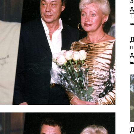
З
д
T
ma
Д
п
д
ma
Д