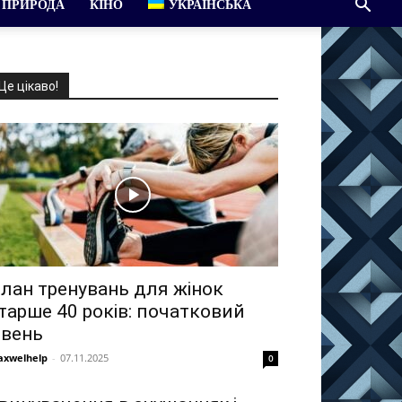
ПРИРОДА
КІНО
УКРАЇНСЬКА
Це цікаво!
лан тренувань для жінок
тарше 40 років: початковий
івень
xwelhelp
-
07.11.2025
0