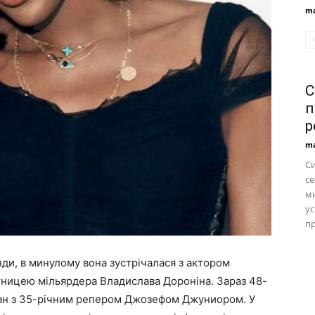
ma
С
п
р
ma
С
се
м
ус
пр
ди, в минулому вона зустрічалася з актором
утницею мільярдера Владислава Дороніна. Зараз 48-
оман з 35-річним репером Джозефом Джуниором. У