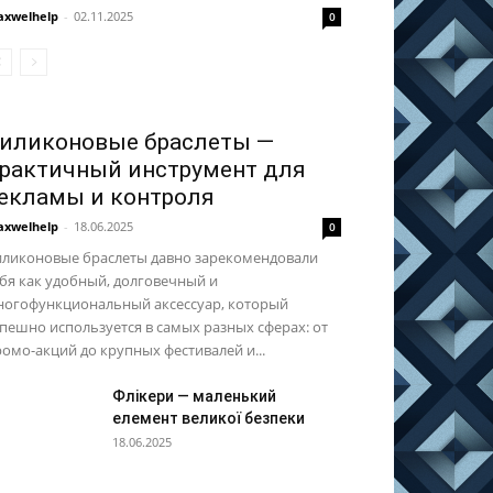
xwelhelp
-
02.11.2025
0
иликоновые браслеты —
рактичный инструмент для
екламы и контроля
xwelhelp
-
18.06.2025
0
иликоновые браслеты давно зарекомендовали
бя как удобный, долговечный и
ногофункциональный аксессуар, который
пешно используется в самых разных сферах: от
омо-акций до крупных фестивалей и...
Флікери — маленький
елемент великої безпеки
18.06.2025