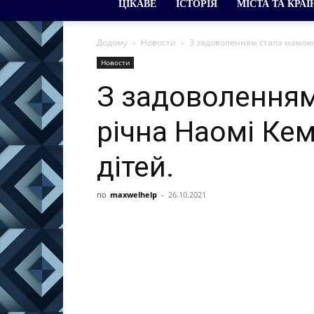
ЦІКАВЕ
ІСТОРІЯ
МІСТА ТА КРАЇ
Додому
Новости
З задоволенням стала мамою: 
Новости
З задоволенням
річна Наомі Ке
дітей.
по
maxwelhelp
-
26.10.2021