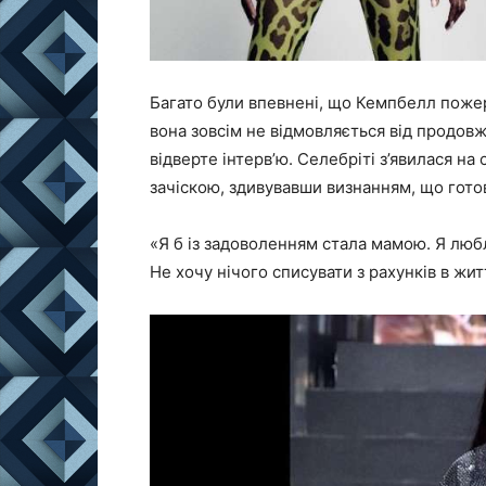
Багато були впевнені, що Кемпбелл пожер
вона зовсім не відмовляється від продовж
відверте інтерв’ю. Селебріті з’явилася н
зачіскою, здивувавши визнанням, що готов
«Я б із задоволенням стала мамою. Я любл
Не хочу нічого списувати з рахунків в жит