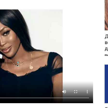
Д
в
д
ma