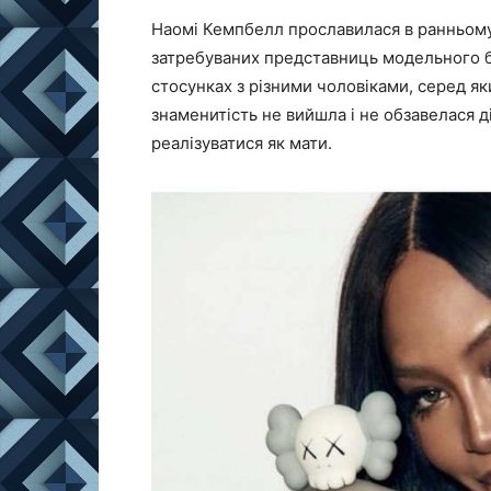
Наомі Кемпбелл прославилася в ранньому в
затребуваних представниць модельного бі
стосунках з різними чоловіками, серед яки
знаменитість не вийшла і не обзавелася д
реалізуватися як мати.