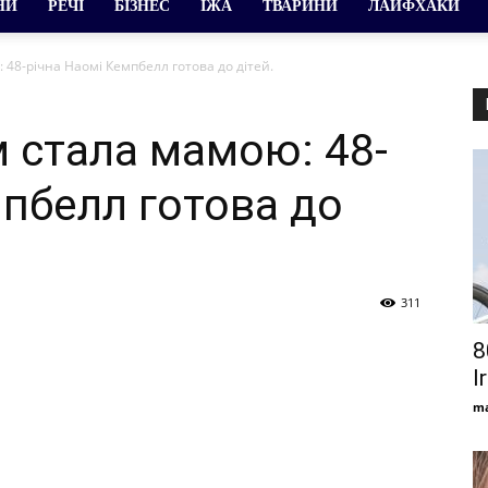
НИ
РЕЧІ
БІЗНЕС
ЇЖА
ТВАРИНИ
ЛАЙФХАКИ
48-річна Наомі Кемпбелл готова до дітей.
 стала мамою: 48-
мпбелл готова до
311
8
I
ma