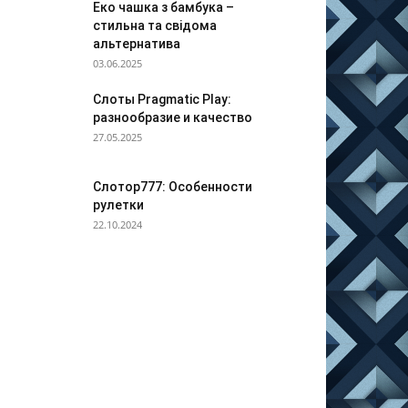
Еко чашка з бамбука –
стильна та свідома
альтернатива
03.06.2025
Слоты Pragmatic Play:
разнообразие и качество
27.05.2025
Слотор777: Особенности
рулетки
22.10.2024