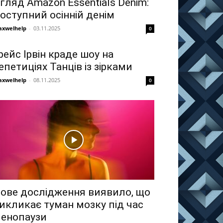
гляд Amazon Essentials Denim:
оступний осінній денім
xwelhelp
-
03.11.2025
0
рейс Ірвін краде шоу на
епетиціях Танців із зірками
xwelhelp
-
08.11.2025
0
ове дослідження виявило, що
икликає туман мозку під час
енопаузи