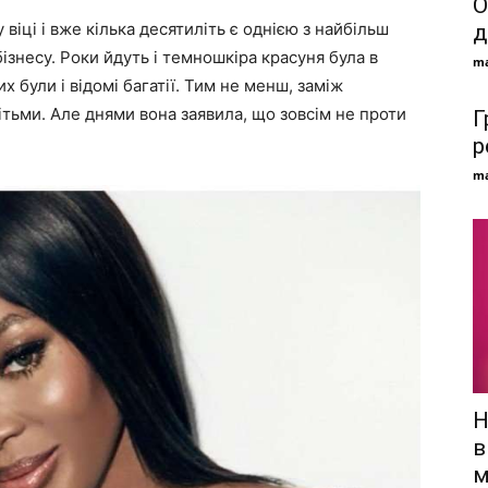
О
іці і вже кілька десятиліть є однією з найбільш
д
знесу. Роки йдуть і темношкіра красуня була в
ma
х були і відомі багатії. Тим не менш, заміж
ітьми. Але днями вона заявила, що зовсім не проти
Г
р
ma
Н
в
м