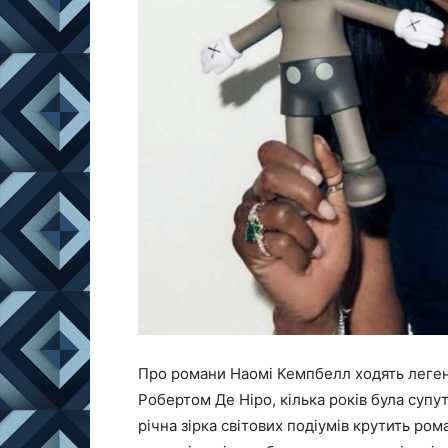
Про романи Наомі Кемпбелл ходять леген
Робертом Де Ніро, кілька років була суп
річна зірка світових подіумів крутить р