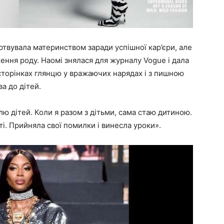
твувала материнством заради успішної кар’єри, але
ення роду. Наомі знялася для журналу Vogue і дала
а сторінках глянцю у вражаючих нарядах і з пишною
а до дітей.
ю дітей. Коли я разом з дітьми, сама стаю дитиною.
ті. Прийняла свої помилки і винесла уроки».