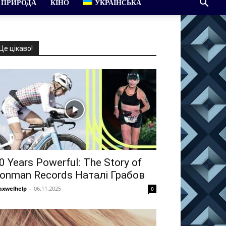
ПРИРОДА
КІНО
УКРАЇНСЬКА
Це цікаво!
0 Years Powerful: The Story of
ronman Records Наталі Грабов
xwelhelp
-
06.11.2025
0