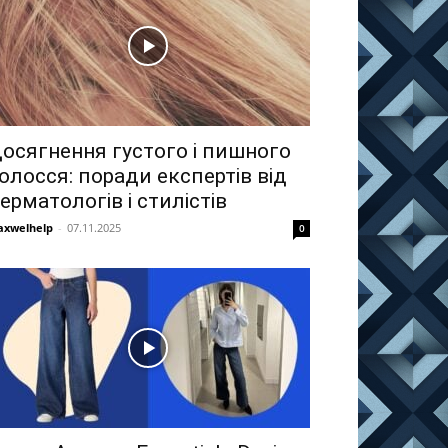
осягнення густого і пишного
олосся: поради експертів від
ерматологів і стилістів
xwelhelp
-
07.11.2025
0