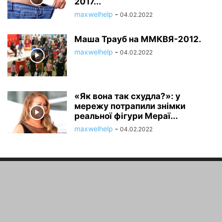
2017...
maxwelhelp
-
04.02.2022
Маша Трауб на ММКВЯ-2012.
maxwelhelp
-
04.02.2022
«Як вона так схудла?»: у
мережу потрапили знімки
реальної фігури Мераї...
maxwelhelp
-
04.02.2022
ПРО НАС