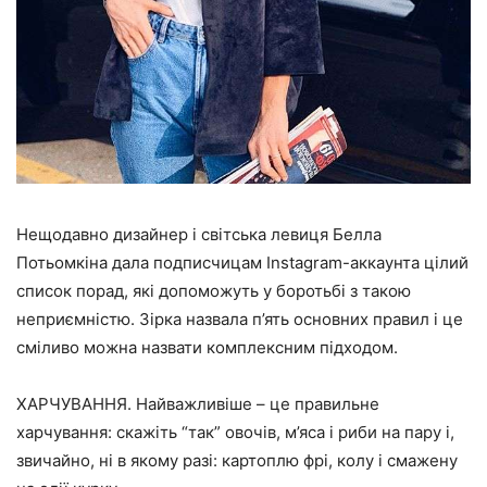
Нещодавно дизайнер і світська левиця
Белла
Потьомкіна
дала подписчицам Instagram-аккаунта цілий
список порад, які допоможуть у боротьбі з такою
неприємністю. Зірка назвала п’ять основних правил і це
сміливо можна назвати комплексним підходом.
ХАРЧУВАННЯ. Найважливіше – це правильне
харчування: скажіть “так” овочів, м’яса і риби на пару і,
звичайно, ні в якому разі: картоплю фрі, колу і смажену