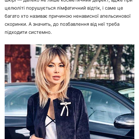
целюліті порушується лімфатичний відтік, і саме це
багато хто називає причиною ненависної апельсинової
скоринки. А значить, до позбавлення від неї треба
підходити системно.