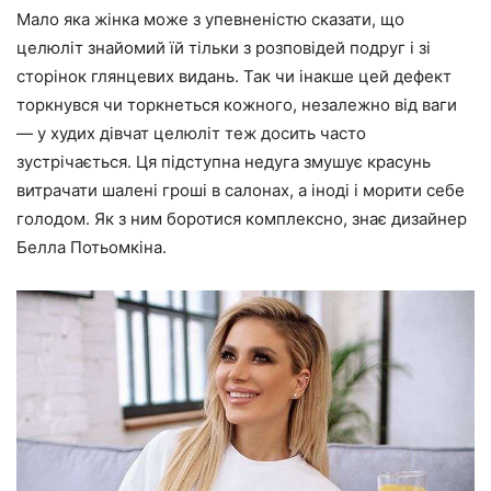
Мало яка жінка може з упевненістю сказати, що
целюліт
знайомий їй тільки з розповідей подруг і зі
сторінок глянцевих видань. Так чи інакше цей дефект
торкнувся чи торкнеться кожного, незалежно від ваги
— у худих дівчат целюліт теж досить часто
зустрічається. Ця підступна недуга змушує красунь
витрачати шалені гроші в салонах, а іноді і морити себе
голодом. Як з ним боротися комплексно, знає дизайнер
Белла Потьомкіна.