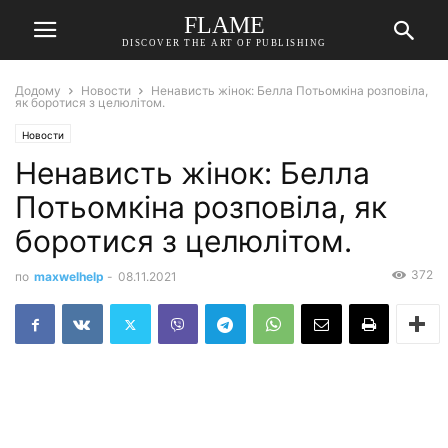
FLAME
DISCOVER THE ART OF PUBLISHING
Додому
Новости
Ненависть жінок: Белла Потьомкіна розповіла,
як боротися з целюлітом.
Новости
Ненависть жінок: Белла
Потьомкіна розповіла, як
боротися з целюлітом.
372
по
maxwelhelp
-
08.11.2021