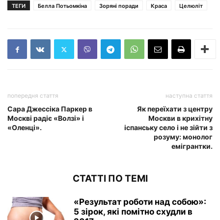
ТЕГИ
Белла Потьомкіна
Зоряні поради
Краса
Целюліт
попередня стаття
наступна стаття
Сара Джессіка Паркер в
Як переїхати з центру
Москві радіє «Волзі» і
Москви в крихітну
«Оленці».
іспанську село і не зійти з
розуму: монолог
емігрантки.
СТАТТІ ПО ТЕМІ
«Результат роботи над собою»:
5 зірок, які помітно схудли в