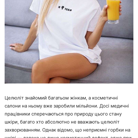
Целюліт знайомий багатьом жінкам, а косметичні
салони на ньому вже заробили мільйони. Досі медичні
працівники сперечаються про природу цього стану
шкіри, багато хто абсолютно не вважають целюліт
захворюванням. Однак відомо, що неприємні горбки на
шкірі — далеко не лише косметичний дефект, адже при