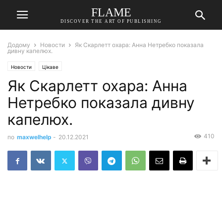
FLAME
DISCOVER THE ART OF PUBLISHING
Додому
Новости
Як Скарлетт охара: Анна Нетребко показала
дивну капелюх.
Новости
Цікаве
Як Скарлетт охара: Анна
Нетребко показала дивну
капелюх.
410
по
maxwelhelp
-
20.12.2021