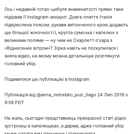
Ось і недавній тотал-цибуля знаменитості прямо таки
підірвав її Instagram-аккаунт. Довге плаття (талія
підкреслена поясом, рукави витонченого крою додають
ще більшої жіночності), кругла сумочка і капелюх з
великими полями — ну чим не Скарлетт о’хара з
«Віднесених вітром»? Зірка навіть не поскупилася і
зняла відео, на якому можна детальніше розглянути
головний убір.
Подивитися цю публікацію в Instagram
Публікація від @anna_netrebko_yusi_tiago 24 Лип 2019 о
9:58 PDT
На жаль, сьогодні представниць прекрасної статі рідко
зустрінеш в капелюшках, а дарма, адже
головний убір
може надати вам перчинки і підкреслити