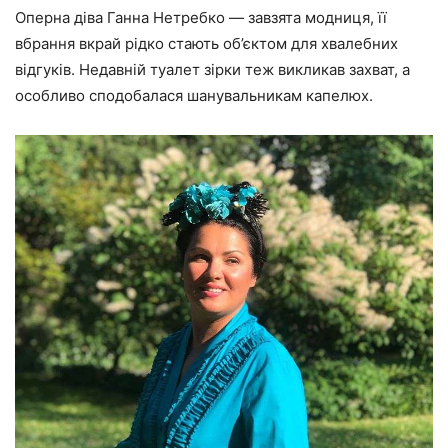
Оперна діва
Ганна Нетребко
— завзята модниця, її
вбрання вкрай рідко стають об’єктом для хвалебних
відгуків. Недавній туалет зірки теж викликав захват, а
особливо сподобалася шанувальникам капелюх.