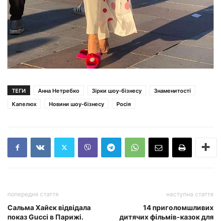
ТЕГИ
Анна Нетребко
Зірки шоу-бізнесу
Знаменитості
Капелюх
Новини шоу-бізнесу
Росія
попередня стаття
наступна стаття
Сальма Хайєк відвідала
14 приголомшливих
показ Gucci в Парижі.
дитячих фільмів-казок для