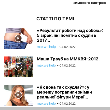
зимового настрою
СТАТТІ ПО ТЕМІ
«Результат роботи над собою»:
5 зірок, які помітно схудли в
2017...
maxwelhelp
-
04.02.2022
Маша Трауб на ММКВЯ-2012.
maxwelhelp
-
04.02.2022
«Як вона так схудла?»: у
мережу потрапили знімки
реальної фігури Мераї...
maxwelhelp
-
04.02.2022