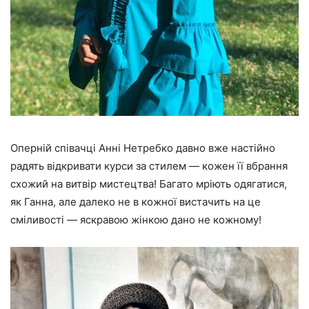
Оперній співачці Анні Нетребко давно вже настійно
радять відкривати курси за стилем — кожен її вбрання
схожий на витвір мистецтва! Багато мріють одягатися,
як Ганна, але далеко не в кожної вистачить на це
сміливості — яскравою жінкою дано не кожному!