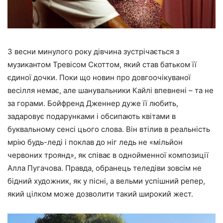
З весни минулого року дівчина зустрічається з
музикантом Тревісом Скоттом, який став батьком її
єдиної дочки. Поки що новин про довгоочікуваної
весілля немає, але шанувальники Кайлі впевнені – та не
за горами. Бойфренд Дженнер дуже її любить,
задаровує подарунками і обсипають квітами в
буквальному сенсі цього слова. Він втілив в реальність
мрію будь-леді і поклав до ніг ледь не «мільйон
червоних троянд», як співає в однойменної композиції
Алла Пугачова. Правда, обранець теледіви зовсім не
бідний художник, як у пісні, а вельми успішний репер,
який цілком може дозволити такий широкий жест.