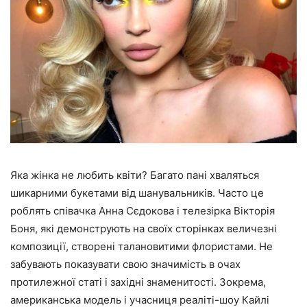
Яка жінка не любить квіти? Багато пані хваляться
шикарними букетами від шанувальників. Часто це
роблять співачка Анна Сєдокова і телезірка Вікторія
Боня, які демонструють на своїх сторінках величезні
композиції, створені талановитими флористами. Не
забувають показувати свою значимість в очах
протилежної статі і західні знаменитості. Зокрема,
американська модель і учасниця реаліті-шоу Кайлі