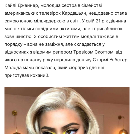
Кайлі Дженнер, молодша сестра в сімействі
американських телезірок Кардашьян, нещодавно стала
самою юною мільярдеркою в світі. У свій 21 рік дівчина
має не тільки солідними активами, але і привабливою
зовнішністю. З особистим життям моделі теж все в
порядку – вона не заміжня, але складається у
відносинах з відомим репером Тревісом Скоттом, від
якого на початку року народила доньку Стормі Уебстер.
Молода мама показала, який сюрприз для неї
приготував коханий.