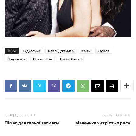
ТЕГИ
Відносини
Кайлі Дженнер
Квіти
Любов
Подарунок
Психологія
Тревіс Скотт
попередня стаття
наступна стаття
Пілінг для гарної засмаги.
Маленька хитрість з рису.