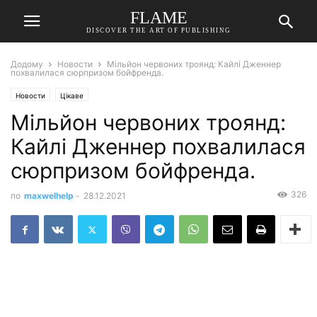
FLAME
DISCOVER THE ART OF PUBLISHING
Додому
Новости
Мільйон червоних троянд: Кайлі Дженнер
похвалилася сюрпризом бойфренда.
Новости
Цікаве
Мільйон червоних троянд:
Кайлі Дженнер похвалилася
сюрпризом бойфренда.
326
по
maxwelhelp
-
28.12.2021