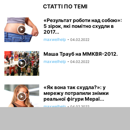
СТАТТІ ПО ТЕМІ
«Результат роботи над собою»:
5 зірок, які помітно схудли в
2017...
maxwelhelp
-
04.02.2022
Маша Трауб на ММКВЯ-2012.
maxwelhelp
-
04.02.2022
«Як вона так схудла?»: у
мережу потрапили знімки
реальної фігури Мераї...
maxwelhelp
-
04.02.2022