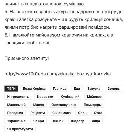
начиніть їх підготовленою сумішшю.
5. На верхівках зробіть акуратні надрізи від центру до
краю і злегка розсуньте – це будуть крильця сонечка,
якими потрібно накрити фаршировані помідори.
6. Намалюйте майонезом крапочки на крилах, а з
гвоздики зробіть очі.
Приємного апетиту!
http://www.1001eda.com/zakuska-bozhya-korovka
ТЕГИ
Божа Корівка
Горчица
Еда
Закуска
Зелень
Ингредиенты
Креветки
Кулінарний
Майонез
Маленький
Масло
Оливкову олію
Помидоры
Праздник
Рецепти
Сік лимона
Соль
Стол
Украшение
Черри
Чеснок
Шедевр
Яйца
Як приготувати