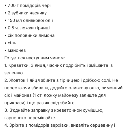
• 700 г помідорів чері
• 2 зубчики часнику
• 150 мл оливкової олії
• 0,5 ч. ложки гірчиці
• сік половинки лимона
• сіль
• майонез
Готується наступним чином:
1. Креветки, 3 яйця, часник подрібніть і змішайте із
зеленню.
2. Жовток 1 яйця збийте з гірчицею і дрібкою солі. Не
перестаючи збивати, додайте оливкову олію, лимонний
сік і майонез (1 ст. ложку майонезу залиште для
прикраси) і ще раз як слід збийте.
3. З’єднайте заправку з креветочной сумішшю,
гарненько перемішайте.
4. Зріжте з помідорів верхівки, видаліть серцевину і