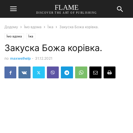
FLAME
DISCOVER THE ART OF PUBLISHING
Додому
Їмо вдома
Їжа
Закуска Божа корівка.
Їмо вдома
Їжа
Закуска Божа корівка.
по
maxwelhelp
-
31.12.2021