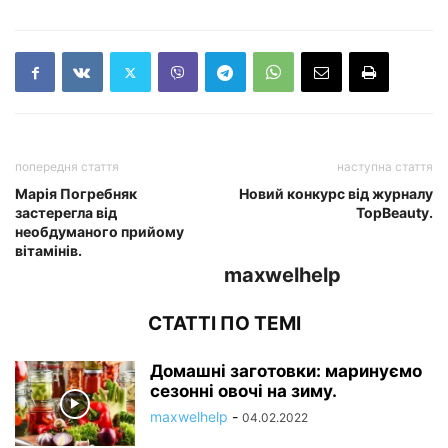
попередня стаття
наступна стаття
Марія Погребняк
Новий конкурс від журналу
застерегла від
TopBeauty.
необдуманого прийому
вітамінів.
maxwelhelp
СТАТТІ ПО ТЕМІ
Домашні заготовки: маринуємо
сезонні овочі на зиму.
maxwelhelp
-
04.02.2022