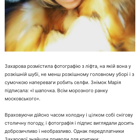
Захарова розмістила фотографію з ліфта, на якій вона у
розкішній шубі, не менш розкішному головному уборі і з
сумочкою напереваги робить селфи. Знімок Марія
підписала:
«І шапочка. Всім морозного ранку
московського».
Враховуючи дійсно часом холодну і цілком собі снігову
столичну погоду, і фотографія і підпис виглядали досить
доброзичливо і необразливо. Однак передплатники
Захарової знайшли приводи для критики: