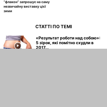
“флакон” запрошує на саму
незвичайну виставку цієї
зими
СТАТТІ ПО ТЕМІ
«Результат роботи над собою»:
5 зірок, які помітно схудли в
2017...
maxwelhelp
-
04.02.2022
Маша Трауб на ММКВЯ-2012.
maxwelhelp
-
04.02.2022
«Як вона так схудла?»: у
мережу потрапили знімки
реальної фігури Мераї...