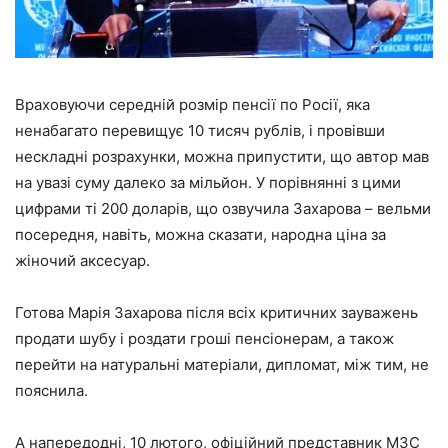
Враховуючи середній розмір пенсії по Росії, яка
ненабагато перевищує 10 тисяч рублів, і провівши
нескладні розрахунки, можна припустити, що автор мав
на увазі суму далеко за мільйон. У порівнянні з цими
цифрами ті 200 доларів, що озвучила Захарова – вельми
посередня, навіть, можна сказати, народна ціна за
жіночий аксесуар.
Готова Марія Захарова після всіх критичних зауважень
продати шубу і роздати гроші пенсіонерам, а також
перейти на натуральні матеріали, дипломат, між тим, не
пояснила.
А напередодні, 10 лютого, офіційний представник МЗС