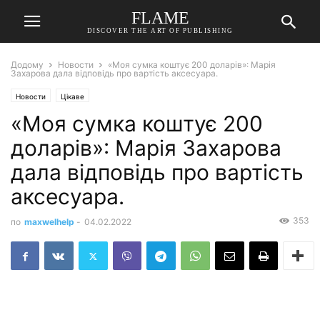
FLAME
DISCOVER THE ART OF PUBLISHING
Додому
Новости
«Моя сумка коштує 200 доларів»: Марія
Захарова дала відповідь про вартість аксесуара.
Новости
Цікаве
«Моя сумка коштує 200
доларів»: Марія Захарова
дала відповідь про вартість
аксесуара.
353
по
maxwelhelp
-
04.02.2022