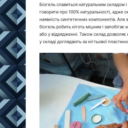
Біогель славиться натуральним складом 
говорити про 100% натуральності, адже ск
наявність синтетичних компонентів. Але 
біогель робить ніготь міцним і запобігає
або у відрядженні. Також склад дозволяє 
у складі доглядають за нігтьової пластино