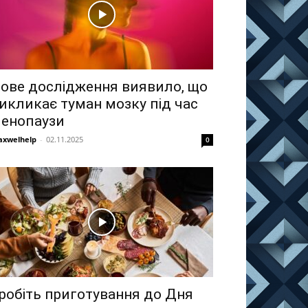
ове дослідження виявило, що
икликає туман мозку під час
енопаузи
xwelhelp
-
02.11.2025
0
робіть приготування до Дня