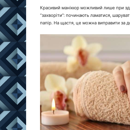
Красивий манікюр можливий лише при здо
“захворіти”: починають ламатися, шаруват
папір. На щастя, це можна виправити за 