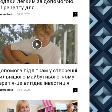
одяки легким за допомогою
1 рецепту для...
xwelhelp
-
08.11.2025
0
опомога підліткам у створенні
ильнішого майбутнього: чому
ерапія-це вигідна інвестиція
xwelhelp
-
04.11.2025
0