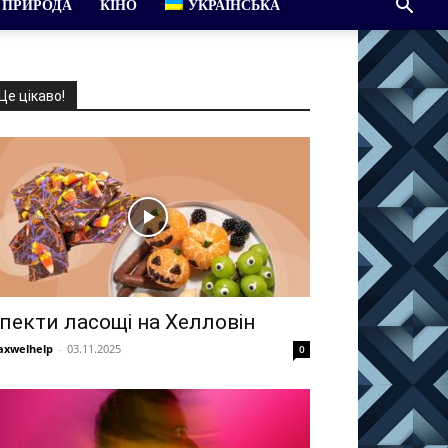
ПРИРОДА
КІНО
УКРАЇНСЬКА
Це цікаво!
пекти ласощі на Хелловін
xwelhelp
-
03.11.2025
0