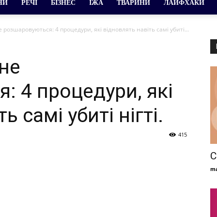
НИ
РЕЧІ
БІЗНЕС
ЇЖА
ТВАРИНИ
ЛАЙФХАКИ
 розшаровуються: 4 процедури, які відновлять навіть самі убиті...
 не
: 4 процедури, які
ь самі убиті нігті.
415
С
ma