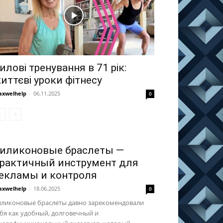
илові тренування в 71 рік:
иттєві уроки фітнесу
xwelhelp
-
06.11.2025
0
иликоновые браслеты —
рактичный инструмент для
екламы и контроля
xwelhelp
-
18.06.2025
0
иликоновые браслеты давно зарекомендовали
бя как удобный, долговечный и