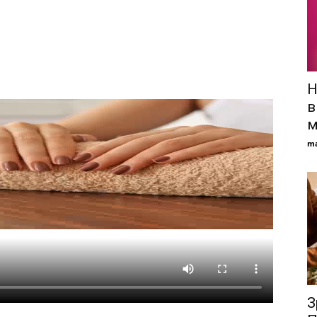
Н
в
м
ma
З