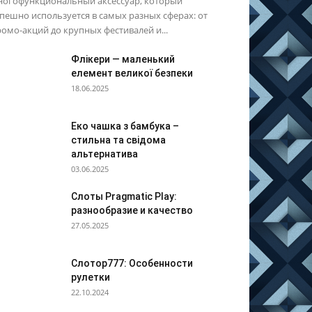
ногофункциональный аксессуар, который
пешно используется в самых разных сферах: от
омо-акций до крупных фестивалей и...
Флікери — маленький
елемент великої безпеки
18.06.2025
Еко чашка з бамбука –
стильна та свідома
альтернатива
03.06.2025
Слоты Pragmatic Play:
разнообразие и качество
27.05.2025
Слотор777: Особенности
рулетки
22.10.2024