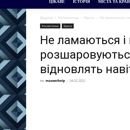
ЦІКАВЕ
ІСТОРІЯ
МІСТА ТА КРАЇ
Додому
Косметичка
Краса
Не ламаються і не
Косметичка
Краса
Не ламаються і
розшаровуються
відновлять навіт
по
maxwelhelp
-
04.02.2022