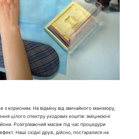
 з корисним. На відміну від звичайного манікюру,
ння цілого спектру уходових коштів: зміцнюючі
ьйони. Розігріваючий масаж під час процедури
ефект. Наші східні друзі, дійсно, постаралися на