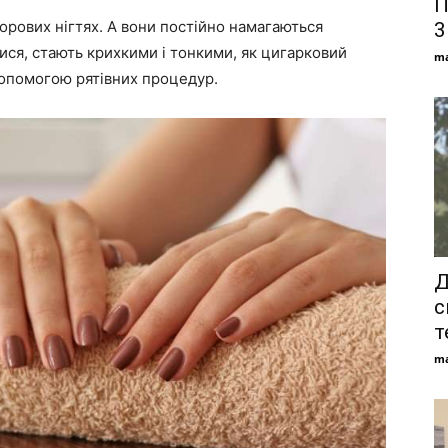
П
рових нігтях. А вони постійно намагаються
3
ися, стають крихкими і тонкими, як цигарковий
ma
допомогою рятівних процедур.
Д
с
т
ma