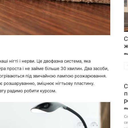
С
ж
ma
наші нігті і нерви. Це двофазна система, яка
ра проста і не займе більше 30 хвилин. Два засоби,
 прогріваються під звичайною лампою розжарювання.
є розшаруванню, зміцнює нігтьову пластину.
С
ату радимо робити курсом.
п
р
ma
С
се