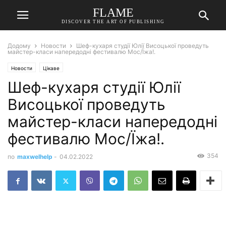
FLAME
DISCOVER THE ART OF PUBLISHING
Додому
Новости
Шеф-кухаря студії Юлії Висоцької проведуть
майстер-класи напередодні фестивалю Мос/Їжа!.
Новости
Цікаве
Шеф-кухаря студії Юлії
Висоцької проведуть
майстер-класи напередодні
фестивалю Мос/Їжа!.
354
по
maxwelhelp
-
04.02.2022