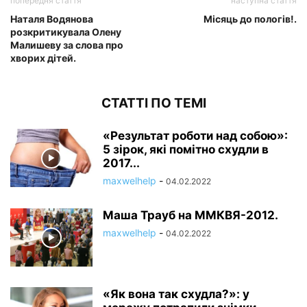
попередня стаття
наступна стаття
Наталя Водянова
Місяць до пологів!.
розкритикувала Олену
Малишеву за слова про
хворих дітей.
СТАТТІ ПО ТЕМІ
«Результат роботи над собою»:
5 зірок, які помітно схудли в
2017...
maxwelhelp
-
04.02.2022
Маша Трауб на ММКВЯ-2012.
maxwelhelp
-
04.02.2022
«Як вона так схудла?»: у