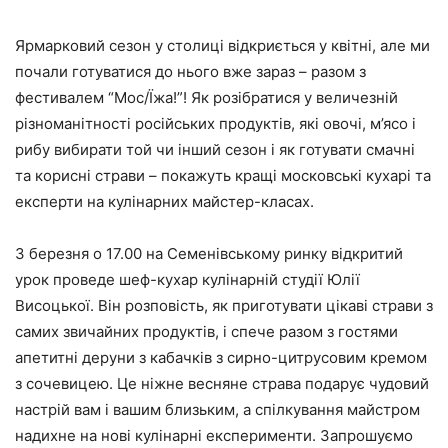
Ярмарковий сезон у столиці відкриється у квітні, але ми
почали готуватися до нього вже зараз – разом з
фестивалем “Мос/Їжа!”! Як розібратися у величезній
різноманітності російських продуктів, які овочі, м’ясо і
рибу вибирати той чи інший сезон і як готувати смачні
та корисні страви – покажуть кращі московські кухарі та
експерти на кулінарних майстер-класах.
3 березня о 17.00 на Семенівському ринку
відкритий
урок проведе шеф-кухар кулінарній студії Юлії
Висоцької. Він розповість, як приготувати цікаві страви з
самих звичайних продуктів, і спече разом з гостями
апетитні деруни з кабачків з сирно-цитрусовим кремом
з сочевицею. Це ніжне весняне страва подарує чудовий
настрій вам і вашим близьким, а спілкування майстром
надихне на нові кулінарні експерименти. Запрошуємо