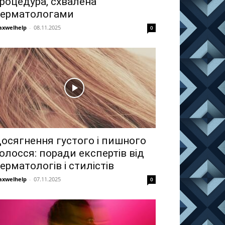
роцедура, схвалена
ерматологами
xwelhelp
-
08.11.2025
0
осягнення густого і пишного
олосся: поради експертів від
ерматологів і стилістів
xwelhelp
-
07.11.2025
0