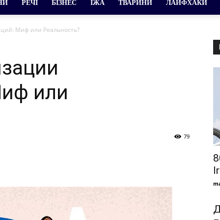
НИ
РЕЧІ
БІЗНЕС
ЇЖА
ТВАРИНИ
ЛАЙФХАКИ
ций: Миф или Реальность?
изации
Миф или
79
8
I
ma
Д