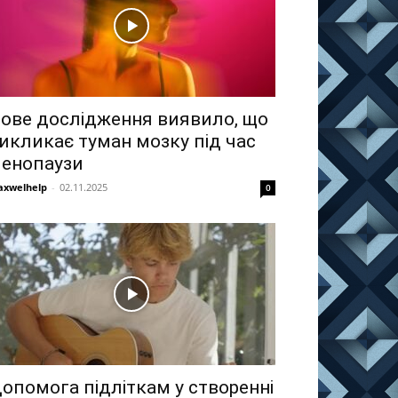
ове дослідження виявило, що
икликає туман мозку під час
енопаузи
xwelhelp
-
02.11.2025
0
опомога підліткам у створенні