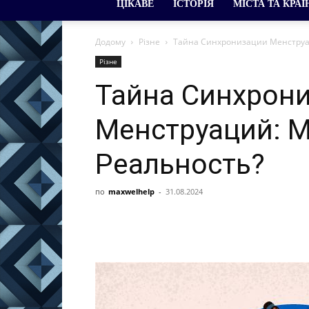
ЦІКАВЕ
ІСТОРІЯ
МІСТА ТА КРАЇ
Додому
Різне
Тайна Синхронизации Менструа
Різне
Тайна Синхрон
Менструаций: 
Реальность?
по
maxwelhelp
-
31.08.2024