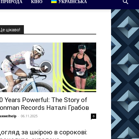
ПРИРОДА
КІНО
УКРАЇНСЬКА
Це цікаво!
0 Years Powerful: The Story of
ronman Records Наталі Грабов
xwelhelp
-
06.11.2025
0
огляд за шкірою в сорокові: