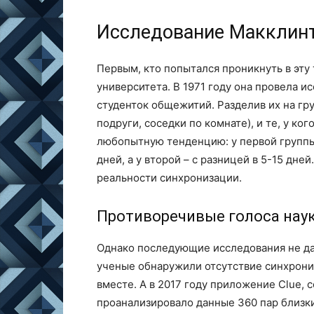
Исследование Макклинт
Первым, кто попытался проникнуть в эту 
университета. В 1971 году она провела 
студенток общежитий. Разделив их на гру
подруги, соседки по комнате), и те, у ко
любопытную тенденцию: у первой группы
дней, а у второй – с разницей в 5-15 дн
реальности синхронизации.
Противоречивые голоса нау
Однако последующие исследования не дал
ученые обнаружили отсутствие синхрониз
вместе. А в 2017 году приложение Clue,
проанализировало данные 360 пар близк