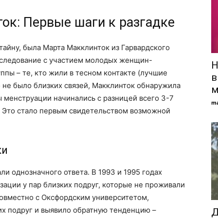
ок: Первые шаги к разгадке
тайну, была Марта Макклинток из Гарвардского
исследование с участием молодых женщин-
Н
ппы – те, кто жили в тесном контакте (лучшие
в
го не было близких связей, Макклинток обнаружила
м
 менструации начинались с разницей всего 3-7
ma
ей. Это стало первым свидетельством возможной
ки
и однозначного ответа. В 1993 и 1995 годах
ации у пар близких подруг, которые не проживали
 совместно с Оксфордским университетом,
их подруг и выявило обратную тенденцию –
Д