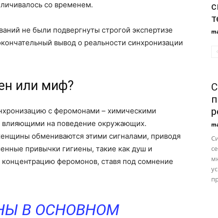
еличивалось со временем.
с
т
ваний не были подвергнуты строгой экспертизе
ma
кончательный вывод о реальности синхронизации
ен или миф?
С
п
р
инхронизацию с феромонами – химическими
 влияющими на поведение окружающих.
ma
 женщины обмениваются этими сигналами, приводя
С
енные привычки гигиены, такие как душ и
се
м
ь концентрацию феромонов, ставя под сомнение
ус
пр
НЫ В ОСНОВНОМ