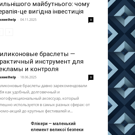
ильнішого майбутнього: чому
ерапія-це вигідна інвестиція
xwelhelp
-
04.11.2025
0
иликоновые браслеты —
рактичный инструмент для
екламы и контроля
xwelhelp
-
18.06.2025
0
иликоновые браслеты давно зарекомендовали
бя как удобный, долговечный и
ногофункциональный аксессуар, который
пешно используется в самых разных сферах: от
омо-акций до крупных фестивалей и...
Флікери — маленький
елемент великої безпеки