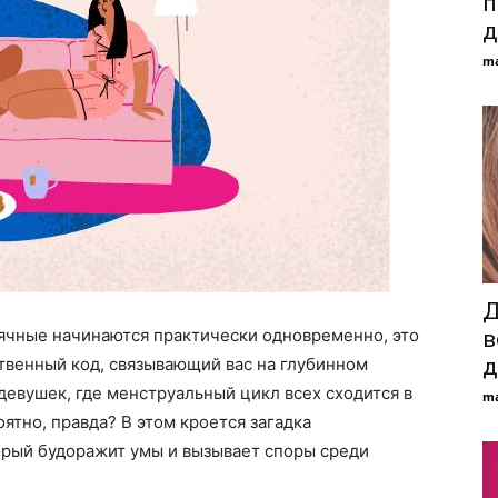
п
д
ma
Д
сячные начинаются практически одновременно, это
в
ственный код, связывающий вас на глубинном
д
девушек, где менструальный цикл всех сходится в
ma
ятно, правда? В этом кроется загадка
орый будоражит умы и вызывает споры среди