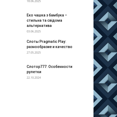
18.06.2025
Еко чашка з бамбука –
стильна та свідома
альтернатива
03.06.2025
Слоты Pragmatic Play:
разнообразие и качество
27.05.2025
Слотор777: Особенности
рулетки
22.10.2024