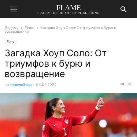
FLAME
DISCOVER THE ART OF PUBLISHING
Додому
Різне
Загадка Хоуп Соло: От триумфов к бурю и
возвращение
Різне
Загадка Хоуп Соло: От
триумфов к бурю и
возвращение
108
по
maxwelhelp
-
04.09.2024