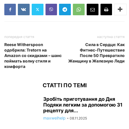
попередня стаття
наступна стаття
Reese Witherspoon
Сила в Сердце: Как
одобрила: Tretorn на
Фитнес-Путешествие
Amazon со скидками – шанс
После 50 Превратило
поймать волну стиля и
Женщину в Железную Леди
комфорта
СТАТТІ ПО ТЕМІ
Зробіть приготування до Дня
Подяки легким за допомогою 31
рецепту для...
maxwelhelp
-
08.11.2025