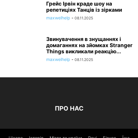
Грейс Ірвін краде шоу на
репетиціях Танців із зірками
maxwelhelp
-
08.11.2025
Звинувачення в знущаннях і
домаганнях на зйомках Stranger
Things викликали реакцію...
maxwelhelp
-
08.11.2025
ПРО НАС
Цікаве
Історія
Міста та країни
Речі
Бізнес
Їжа