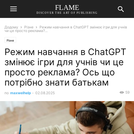
FLAME
DISCOVER THE ART OF PUBLISHING
Додому
Різне
Режим навчання в ChatGPT змінює ігри для учнів
чи це просто реклама?...
Різне
Режим навчання в ChatGPT
змінює ігри для учнів чи це
просто реклама? Ось що
потрібно знати батькам
59
по
maxwelhelp
-
02.08.2025