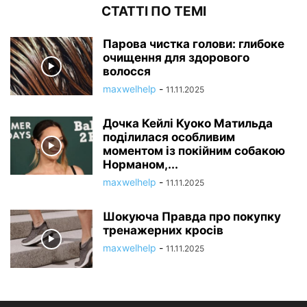
СТАТТІ ПО ТЕМІ
Парова чистка голови: глибоке
очищення для здорового
волосся
maxwelhelp
-
11.11.2025
Дочка Кейлі Куоко Матильда
поділилася особливим
моментом із покійним собакою
Норманом,...
maxwelhelp
-
11.11.2025
Шокуюча Правда про покупку
тренажерних кросів
maxwelhelp
-
11.11.2025