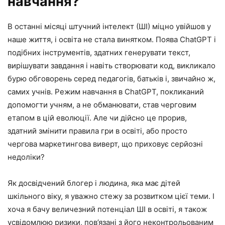
навчання?
В останні місяці штучний інтелект (ШІ) міцно увійшов у
наше життя, і освіта не стала винятком. Поява ChatGPT і
подібних інструментів, здатних генерувати текст,
вирішувати завдання і навіть створювати код, викликало
бурю обговорень серед педагогів, батьків і, звичайно ж,
самих учнів. Режим навчання в ChatGPT, покликаний
допомогти учням, а не обманювати, став черговим
етапом в цій еволюції. Але чи дійсно це прорив,
здатний змінити правила гри в освіті, або просто
чергова маркетингова виверт, що приховує серйозні
недоліки?
Як досвідчений блогер і людина, яка має дітей
шкільного віку, я уважно стежу за розвитком цієї теми. І
хоча я бачу величезний потенціал ШІ в освіті, я також
усвідомлюю ризики, пов’язані з його неконтрольованим