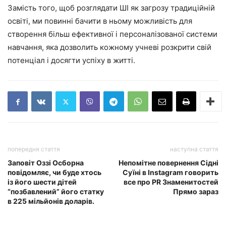
Замість того, щоб розглядати ШІ як загрозу традиційній
освіті, ми повинні бачити в ньому можливість для
створення більш ефективної і персоналізованої системи
навчання, яка дозволить кожному учневі розкрити свій
потенціал і досягти успіху в житті.
попередня стаття
наступна стаття
Заповіт Оззі Осборна
Непомітне повернення Сідні
повідомляє, чи буде хтось
Суїні в Instagram говорить
із його шести дітей
все про PR Знаменитостей
“позбавлений” його статку
Прямо зараз
в 225 мільйонів доларів.