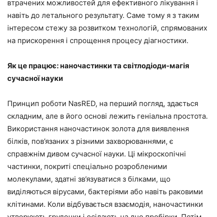
втрачених можливостей для ефективного лікування і
навіть до летального результату. Саме тому я з таким
інтересом стежу за розвитком технологій, спрямованих
на прискорення і спрощення процесу діагностики.
Як це працює: наночастинки та світлодіоди-магія
сучасної науки
Принцип роботи NasRED, на перший погляд, здається
складним, але в його основі лежить геніальна простота.
Використання наночастинок золота для виявлення
білків, пов’язаних з різними захворюваннями, є
справжнім дивом сучасної науки. Ці мікроскопічні
частинки, покриті спеціально розробленими
молекулами, здатні зв’язуватися з білками, що
виділяються вірусами, бактеріями або навіть раковими
клітинами. Коли відбувається взаємодія, наночастинки
утворюють грудочки і осідають на дно пробірки. Потім