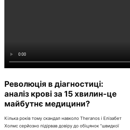
Революція в діагностиці:
аналіз крові за 15 хвилин-це
майбутнє медицини?
Кілька років тому скандал навколо Theranos і Елізабет
Холмс серйозно підірвав довіру до обіцянок “швидкої