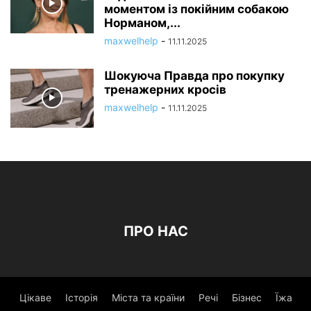
моментом із покійним собакою
Норманом,...
maxwelhelp
-
11.11.2025
Шокуюча Правда про покупку
тренажерних кросів
maxwelhelp
-
11.11.2025
ПРО НАС
Цікаве
Історія
Міста та країни
Речі
Бізнес
Їжа