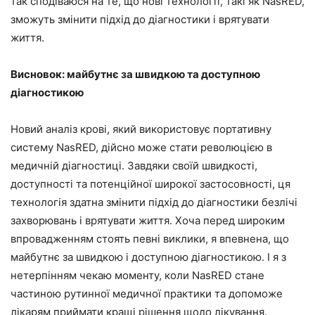
так сподіваюся на те, що нові технології, такі як NasRED,
зможуть змінити підхід до діагностики і врятувати
життя.
Висновок: майбутнє за швидкою та доступною
діагностикою
Новий аналіз крові, який використовує портативну
систему NasRED, дійсно може стати революцією в
медичній діагностиці. Завдяки своїй швидкості,
доступності та потенційної широкої застосовності, ця
технологія здатна змінити підхід до діагностики безлічі
захворювань і врятувати життя. Хоча перед широким
впровадженням стоять певні виклики, я впевнена, що
майбутнє за швидкою і доступною діагностикою. І я з
нетерпінням чекаю моменту, коли NasRED стане
частиною рутинної медичної практики та допоможе
лікарям приймати кращі рішення щодо лікування.