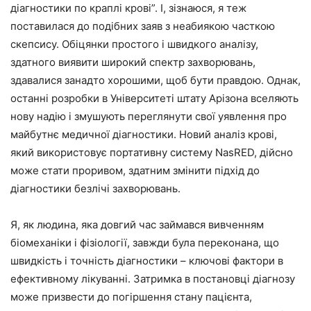
діагностики по краплі крові”. І, зізнаюся, я теж
поставилася до подібних заяв з неабиякою часткою
скепсису. Обіцянки простого і швидкого аналізу,
здатного виявити широкий спектр захворювань,
здавалися занадто хорошими, щоб бути правдою. Однак,
останні розробки в Університеті штату Арізона вселяють
нову надію і змушують переглянути свої уявлення про
майбутнє медичної діагностики. Новий аналіз крові,
який використовує портативну систему NasRED, дійсно
може стати проривом, здатним змінити підхід до
діагностики безлічі захворювань.
Я, як людина, яка довгий час займався вивченням
біомеханіки і фізіології, завжди була переконана, що
швидкість і точність діагностики – ключові фактори в
ефективному лікуванні. Затримка в постановці діагнозу
може призвести до погіршення стану пацієнта,