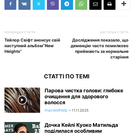
попередня стаття
наступна стаття
Тейлор Свіфт анонсує свій
Дослідження показало, що
наступний альбом”New
деменцію часто помилково
Heights”
приймають за нормальне
старіння
СТАТТІ ПО ТЕМІ
Парова чистка голови: глибоке
очищення для здорового
волосся
maxwelhelp
-
11.11.2025
Дочка Кейлі Куоко Матильда
поділилася особливим