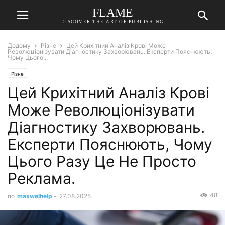
FLAME
DISCOVER THE ART OF PUBLISHING
Додому
Різне
Цей Крихітний Аналіз Крові Може
Революціонізувати Діагностику Захворювань. Експерти Пояснюють,
Чому Цього...
Різне
Цей Крихітний Аналіз Крові
Може Революціонізувати
Діагностику Захворювань.
Експерти Пояснюють, Чому
Цього Разу Це Не Просто
Реклама.
48
по
maxwelhelp
-
27.08.2025