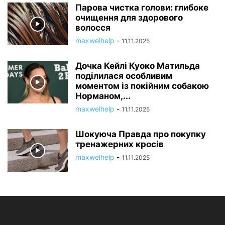
Парова чистка голови: глибоке
очищення для здорового
волосся
maxwelhelp
-
11.11.2025
Дочка Кейлі Куоко Матильда
поділилася особливим
моментом із покійним собакою
Норманом,...
maxwelhelp
-
11.11.2025
Шокуюча Правда про покупку
тренажерних кросів
maxwelhelp
-
11.11.2025