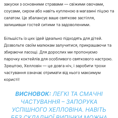
закуски з основними стравами — свіжими овочами,
соусами, сиром або навіть купленою в магазині піцою та
салатом. Це збалансує ваше святкове застілля,
залишивши гостей ситими та задоволеними.
Більшість із цих ідей ідеально підходять для дітей.
Дозвольте своїм малюкам залучитися, прикрашаючи та
збираючи ласощі. Для дорослих ми пропонуємо
парочку коктейлів для особливого святкового настрою.
Зрештою, Хелловін — це довга ніч, і заробити трохи
частування означає отримати від нього максимум
користі!
ВИСНОВОК:
ЛЕГКІ ТА СМАЧНІ
ЧАСТУВАННЯ – ЗАПОРУКА
УСПІШНОГО ХЕЛЛОВІНА. НАВІТЬ
БЕЗ СКЛАДНОЇ ВИПІЧКИ МОЖНА