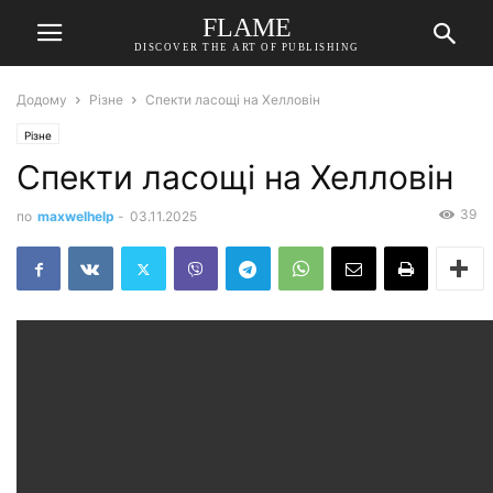
FLAME
DISCOVER THE ART OF PUBLISHING
Додому
Різне
Спекти ласощі на Хелловін
Різне
Спекти ласощі на Хелловін
39
по
maxwelhelp
-
03.11.2025