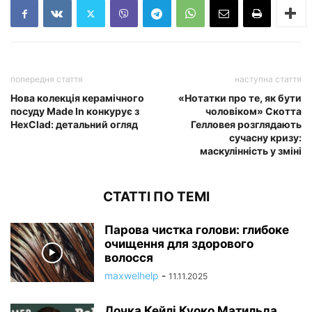
попередня стаття
наступна стаття
Нова колекція керамічного
«Нотатки про те, як бути
посуду Made In конкурує з
чоловіком» Скотта
HexClad: детальний огляд
Гелловея розглядають
сучасну кризу:
маскулінність у зміні
СТАТТІ ПО ТЕМІ
Парова чистка голови: глибоке
очищення для здорового
волосся
maxwelhelp
-
11.11.2025
Дочка Кейлі Куоко Матильда