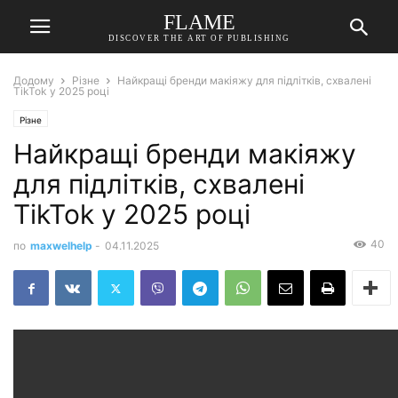
FLAME
DISCOVER THE ART OF PUBLISHING
Додому
Різне
Найкращі бренди макіяжу для підлітків, схвалені
TikTok у 2025 році
Різне
Найкращі бренди макіяжу
для підлітків, схвалені
TikTok у 2025 році
40
по
maxwelhelp
-
04.11.2025