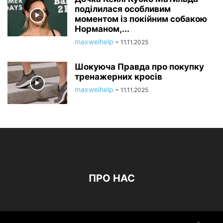
поділилася особливим
моментом із покійним собакою
Норманом,...
maxwelhelp
-
11.11.2025
Шокуюча Правда про покупку
тренажерних кросів
maxwelhelp
-
11.11.2025
ПРО НАС