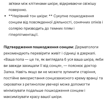
зв’язки між клітинами шкіри, відкриваючи свіжішу
поверхню.
**Нерівний тон шкіри: ** Сукупне пошкодження
сонцем від повсякденної діяльності, сонячних опіків і
солярію призводить до темних плям і
гіперпігментації.
Підтвердження пошкодження сонцем:
Дерматологи
рекомендують перевірити живіт і сідниці в дзеркалі.
«Ваша попа — це те, як виглядала б уся ваша шкіра, якби
ви завжди захищали її від сонця», — пояснює доктор
Залка. Навіть якщо ви не можете зупинити старіння,
постійне використання сонцезахисного крему вранці та
сироватки з ретинолом увечері може допомогти
мінімізувати подальше пошкодження сонцем і
максимізувати красу вашої шкіри.