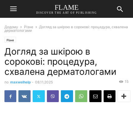
FLAME
DISCOVER THE ART OF PUBLISHING
Додому
Різне
Догляд за шкірою в сорокові: процедура, схвалена
дерматологами
Різне
Догляд за шкірою в
сорокові: процедура,
схвалена дерматологами
15
по
maxwelhelp
-
08.11.2025