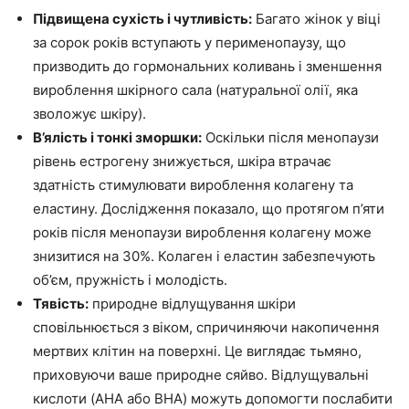
Підвищена сухість і чутливість:
Багато жінок у віці
за сорок років вступають у перименопаузу, що
призводить до гормональних коливань і зменшення
вироблення шкірного сала (натуральної олії, яка
зволожує шкіру).
В’ялість і тонкі зморшки:
Оскільки після менопаузи
рівень естрогену знижується, шкіра втрачає
здатність стимулювати вироблення колагену та
еластину. Дослідження показало, що протягом п’яти
років після менопаузи вироблення колагену може
знизитися на 30%. Колаген і еластин забезпечують
об’єм, пружність і молодість.
Тявість:
природне відлущування шкіри
сповільнюється з віком, спричиняючи накопичення
мертвих клітин на поверхні. Це виглядає тьмяно,
приховуючи ваше природне сяйво. Відлущувальні
кислоти (AHA або BHA) можуть допомогти послабити