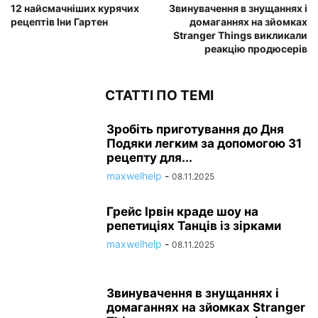
12 найсмачніших курячих
Звинувачення в знущаннях і
рецептів Іни Гартен
домаганнях на зйомках
Stranger Things викликали
реакцію продюсерів
СТАТТІ ПО ТЕМІ
Зробіть приготування до Дня
Подяки легким за допомогою 31
рецепту для...
maxwelhelp
-
08.11.2025
Грейс Ірвін краде шоу на
репетиціях Танців із зірками
maxwelhelp
-
08.11.2025
Звинувачення в знущаннях і
домаганнях на зйомках Stranger