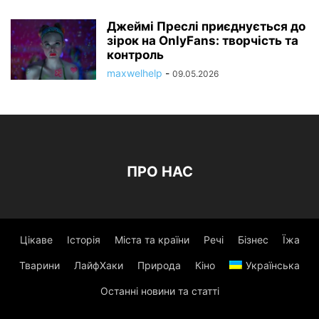
Джеймі Преслі приєднується до
зірок на OnlyFans: творчість та
контроль
maxwelhelp
-
09.05.2026
ПРО НАС
Цікаве
Історія
Міста та країни
Речі
Бізнес
Їжа
Тварини
ЛайфХаки
Природа
Кіно
Українська
Останні новини та статті