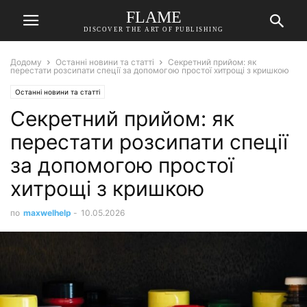
FLAME
DISCOVER THE ART OF PUBLISHING
Додому
Останні новини та статті
Секретний прийом: як
перестати розсипати спеції за допомогою простої хитрощі з кришкою
Останні новини та статті
Секретний прийом: як
перестати розсипати спеції
за допомогою простої
хитрощі з кришкою
по
maxwelhelp
-
10.05.2026