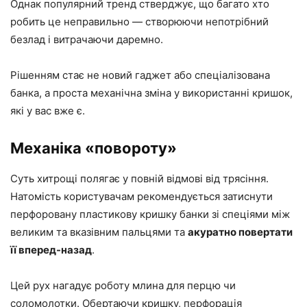
Однак популярний тренд стверджує, що багато хто
робить це неправильно — створюючи непотрібний
безлад і витрачаючи даремно.
Рішенням стає не новий гаджет або спеціалізована
банка, а проста механічна зміна у використанні кришок,
які у вас вже є.
Механіка «повороту»
Суть хитрощі полягає у повній відмові від трясіння.
Натомість користувачам рекомендується затиснути
перфоровану пластикову кришку банки зі спеціями між
великим та вказівним пальцями та
акуратно повертати
її вперед-назад
.
Цей рух нагадує роботу млина для перцю чи
соломолотки. Обертаючи кришку, перфорація