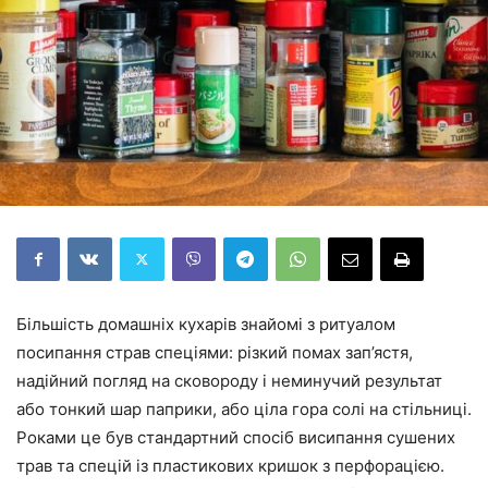
Більшість домашніх кухарів знайомі з ритуалом
посипання страв спеціями: різкий помах зап’ястя,
надійний погляд на сковороду і неминучий результат
або тонкий шар паприки, або ціла гора солі на стільниці.
Роками це був стандартний спосіб висипання сушених
трав та спецій із пластикових кришок з перфорацією.