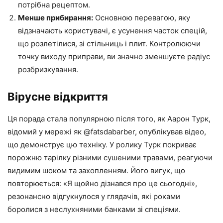
потрібна рецептом.
Менше прибирання:
Основною перевагою, яку
відзначають користувачі, є усунення часток спецій,
що розлетілися, зі стільниць і плит. Контролюючи
точку виходу приправи, ви значно зменшуєте радіус
розбризкування.
Вірусне відкриття
Ця порада стала популярною після того, як Аарон Турк,
відомий у мережі як @fatsdabarber, опублікував відео,
що демонструє цю техніку. У ролику Турк покриває
порожню тарілку різними сушеними травами, реагуючи
видимим шоком та захопленням. Його вигук, що
повторюється: «Я щойно дізнався про це сьогодні»,
резонансно відгукнулося у глядачів, які роками
боролися з неслухняними банками зі спеціями.