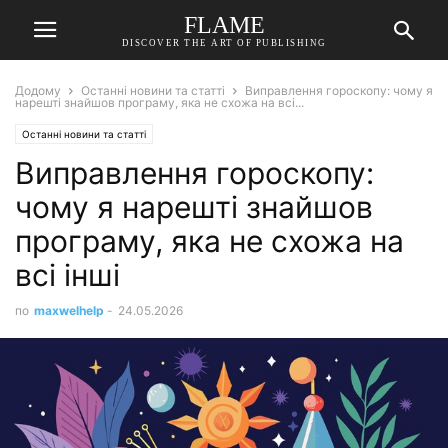
FLAME
DISCOVER THE ART OF PUBLISHING
Додому
Останні новини та статті
Виправлення гороскопу: чому я
нарешті знайшов програму, яка не схожа на всі...
Останні новини та статті
Виправлення гороскопу:
чому я нарешті знайшов
програму, яка не схожа на
всі інші
по
maxwelhelp
-
24.05.2026