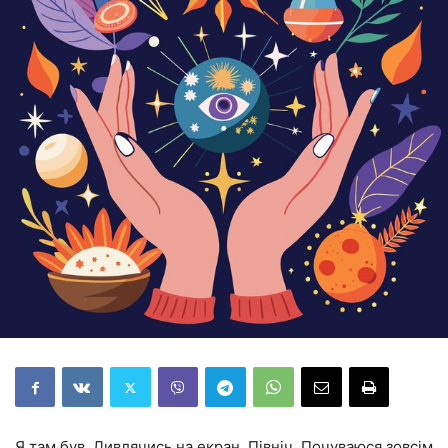
Я там був. Дивлячись на екран. Північ. Почуваюся зовсім