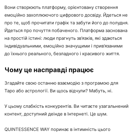
Вони створюють платформу, орієнтовану створення
емоційно захоплюючого цифрового досвіду. Йдеться не
про те, щоб прочитати графік та забути його до полудня.
Йдеться про почуття побаченого. Платформа заснована
на простій істині: люди прагнуть зв’язків, які здаються
індивідуальними, емоційно значущими і прив’язаними
до їхнього реального, безладного і красивого життя.
Чому це насправді працює
Згадайте свою останню взаємодію з програмою для
Таро або астрології. Ви щось відчули? Мабуть, ні.
У цьому слабкість конкурентів. Ви читаєте узагальнений
контент, доступний деінде в Інтернеті. Це шум.
QUINTESSENCE WAY поринає в інтимність цього