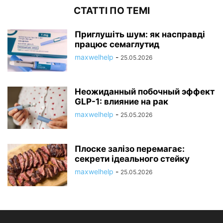
СТАТТІ ПО ТЕМІ
Приглушіть шум: як насправді
працює семаглутид
maxwelhelp
-
25.05.2026
Неожиданный побочный эффект
GLP-1: влияние на рак
maxwelhelp
-
25.05.2026
Плоске залізо перемагає:
секрети ідеального стейку
maxwelhelp
-
25.05.2026