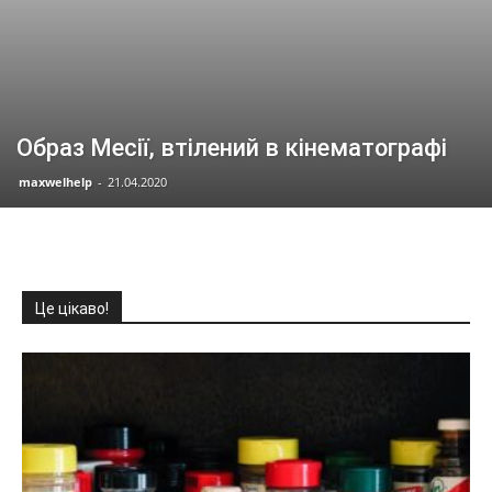
Образ Месії, втілений в кінематографі
maxwelhelp
-
21.04.2020
Це цікаво!