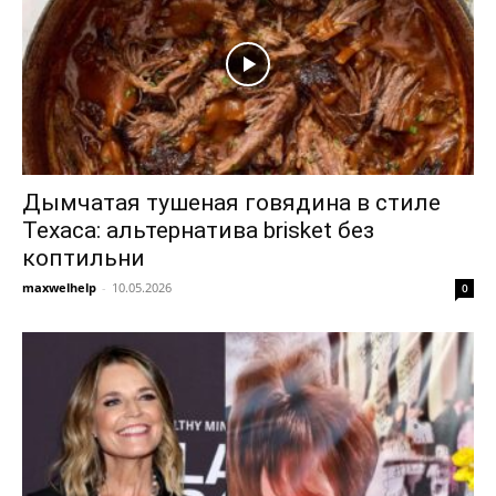
Дымчатая тушеная говядина в стиле
Техаса: альтернатива brisket без
коптильни
maxwelhelp
-
10.05.2026
0