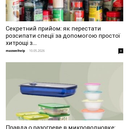
Секретний прийом: як перестати
розсипати спеції за допомогою простої
хитрощі з...
maxwelhelp
-
10.05.2026
0
Правда о разогреве в микроволновке: