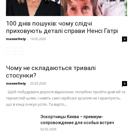
100 днів пошуків: чому слідчі
приховують деталі справи Ненсі Гатрі
maxwelhelp
-
14.05.2026
0
Чому не складаються тривалі
стосунки?
maxwelhelp
-
20.03.2026
0
Щоб побудувати дорослі відносини, потрібно пройти довгий та
тернистий шлях, і навіть самі серйозні зусилля не гарантують,
що в кінці очікує успіх. Та варто...
Эскортницы Киева – премиум-
сопровождение для особых встреч
02.02.2026