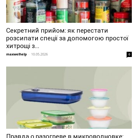
Секретний прийом: як перестати
розсипати спеції за допомогою простої
хитрощі з...
maxwelhelp
-
10.05.2026
0
Правда о разогреве в микроволновке: