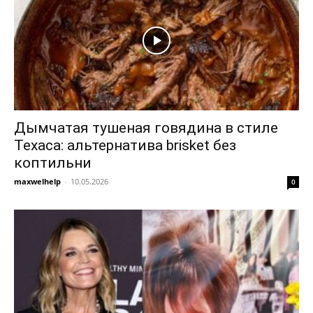
Дымчатая тушеная говядина в стиле
Техаса: альтернатива brisket без
коптильни
maxwelhelp
-
10.05.2026
0