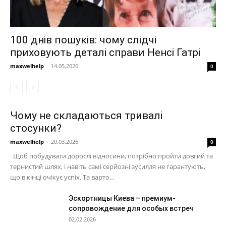
100 днів пошуків: чому слідчі
приховують деталі справи Ненсі Гатрі
maxwelhelp
-
14.05.2026
0
Чому не складаються тривалі
стосунки?
maxwelhelp
-
20.03.2026
0
Щоб побудувати дорослі відносини, потрібно пройти довгий та
тернистий шлях, і навіть самі серйозні зусилля не гарантують,
що в кінці очікує успіх. Та варто...
Эскортницы Киева – премиум-
сопровождение для особых встреч
02.02.2026