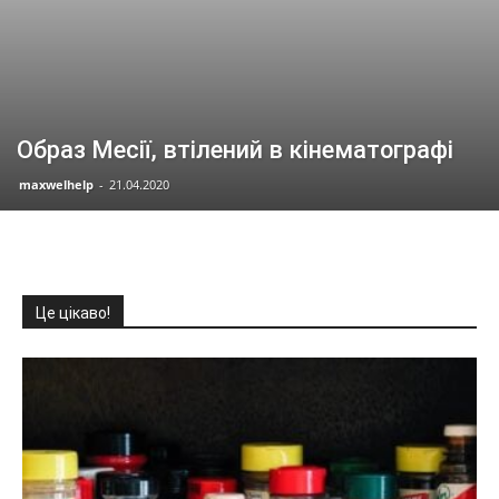
Образ Месії, втілений в кінематографі
maxwelhelp
-
21.04.2020
Це цікаво!