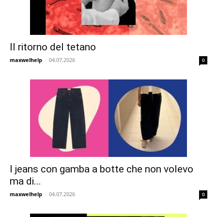
Il ritorno del tetano
maxwelhelp
-
04.07.2026
0
I jeans con gamba a botte che non volevo
ma di...
maxwelhelp
-
04.07.2026
0