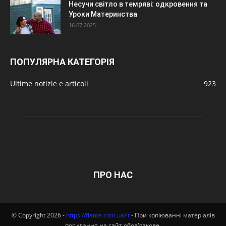
Несучи світло в темряві: одкровення та
Уроки Материнства
16.07.2025
ПОПУЛЯРНА КАТЕГОРІЯ
Ultime notizie e articoli
923
ПРО НАС
© Copyright 2026 -
https://flame.com.ua/it
- При копіюванні матеріалів
посилання на сайт обов'язкове.