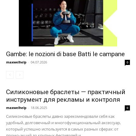
Gambe: le nozioni di base Batti le campane
maxwelhelp
-
04.07.2026
0
Силиконовые браслеты — практичный
инструмент для рекламы и контроля
maxwelhelp
-
18.06.2025
0
Силиконовые браслеты давно зарекомендовали себя как
удобный, долговечный и многофункциональный аксессуар,
который успешно используется в самых разных сферах: от
промо-акций до крупных фестивалей и...