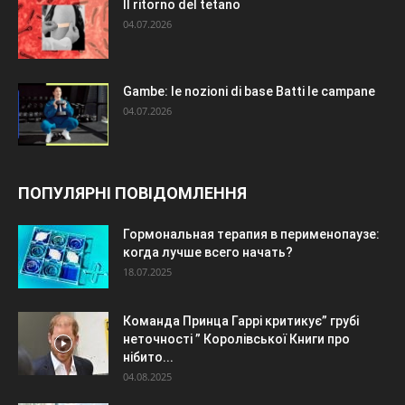
Il ritorno del tetano
04.07.2026
Gambe: le nozioni di base Batti le campane
04.07.2026
ПОПУЛЯРНІ ПОВІДОМЛЕННЯ
Гормональная терапия в перименопаузе:
когда лучше всего начать?
18.07.2025
Команда Принца Гаррі критикує” грубі
неточності ” Королівської Книги про
нібито...
04.08.2025