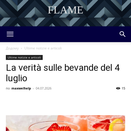
FLAME
DISCOVER THE ART OF PUBLISHING
Додому
Ultime notizie e articoli
Ultime notizie e articoli
La verità sulle bevande del 4
luglio
по
maxwelhelp
-
04.07.2026
15