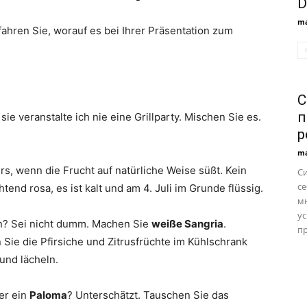
D
ma
fahren Sie, worauf es bei Ihrer Präsentation zum
С
п
ie veranstalte ich nie eine Grillparty. Mischen Sie es.
р
ma
rs, wenn die Frucht auf natürliche Weise süßt. Kein
С
се
htend rosa, es ist kalt und am 4. Juli im Grunde flüssig.
м
ус
? Sei nicht dumm. Machen Sie
weiße Sangria
.
пр
 Sie die Pfirsiche und Zitrusfrüchte im Kühlschrank
und lächeln.
er ein
Paloma
? Unterschätzt. Tauschen Sie das