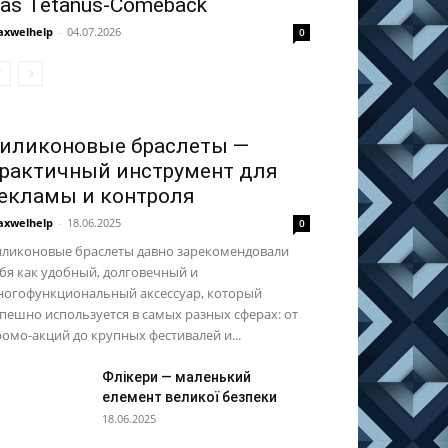
as Tetanus-Comeback
xwelhelp
-
04.07.2026
0
иликоновые браслеты —
рактичный инструмент для
екламы и контроля
xwelhelp
-
18.06.2025
0
иликоновые браслеты давно зарекомендовали
бя как удобный, долговечный и
ногофункциональный аксессуар, который
пешно используется в самых разных сферах: от
омо-акций до крупных фестивалей и...
Флікери — маленький
елемент великої безпеки
18.06.2025