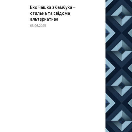
Еко чашка з бамбука –
стильна та свідома
альтернатива
03.06.2025