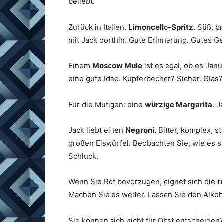
beliebt.
Zurück in Italien.
Limoncello-Spritz
. Süß, p
mit Jack dorthin. Gute Erinnerung. Gutes Ge
Einem
Moscow Mule
ist es egal, ob es Jan
eine gute Idee. Kupferbecher? Sicher. Glas?
Für die Mutigen: eine
würzige Margarita
. 
Jack liebt einen
Negroni
. Bitter, komplex, 
großen Eiswürfel. Beobachten Sie, wie es si
Schluck.
Wenn Sie Rot bevorzugen, eignet sich die
r
Machen Sie es weiter. Lassen Sie den Alkoho
Sie können sich nicht für Obst entscheiden