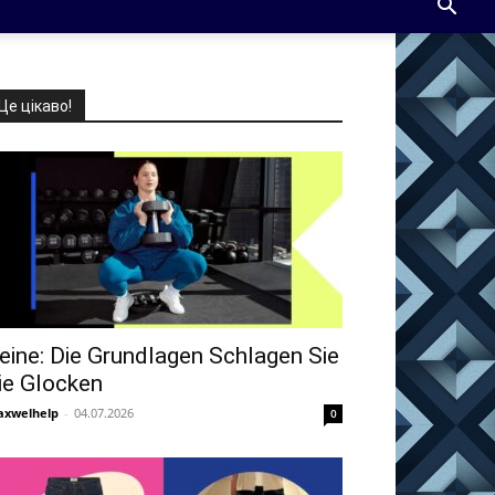
Це цікаво!
eine: Die Grundlagen Schlagen Sie
ie Glocken
xwelhelp
-
04.07.2026
0