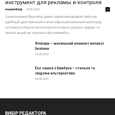
инструмент для рекламы и контроля
maxwelhelp
-
18.06.2025
0
Силиконовые браслеты давно зарекомендовали себя как
удобный, долговечный и многофункциональный аксессуар,
который успешно используется в самых разных сферах: от
промо-акций до крупных фестивалей и...
Флікери — маленький елемент великої
безпеки
18.06.2025
Еко чашка з бамбука – стильна та
свідома альтернатива
03.06.2025
ВИБІР РЕДАКТОРА