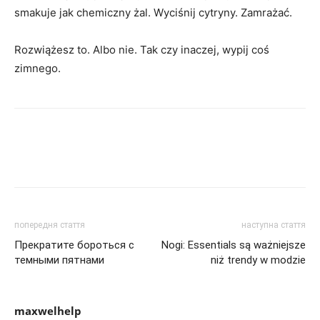
smakuje jak chemiczny żal. Wyciśnij cytryny. Zamrażać.
Rozwiążesz to. Albo nie. Tak czy inaczej, wypij coś
zimnego.
попередня стаття
наступна стаття
Прекратите бороться с
Nogi: Essentials są ważniejsze
темными пятнами
niż trendy w modzie
maxwelhelp