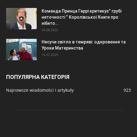
Команда Принца Гаррі критикує” грубі
неточності ” Королівської Книги про
нібито...
04.08.2025
Несучи світло в темряві: одкровення та
Уроки Материнства
16.07.2025
ПОПУЛЯРНА КАТЕГОРІЯ
Najnowsze wiadomości i artykuły
923