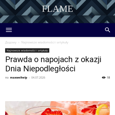
FLAME
DISCOVER THE ART OF PUBLISHING
Додому
Najnowsze wiadomości i artykuły
Najnowsze wiadomości i artykuły
Prawda o napojach z okazji
Dnia Niepodległości
по
maxwelhelp
-
04.07.2026
18