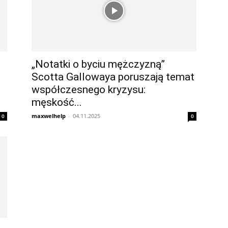
„Notatki o byciu mężczyzną”
Scotta Gallowaya poruszają temat
współczesnego kryzysu:
męskość...
maxwelhelp
-
04.11.2025
0
0