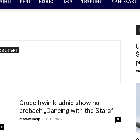
РАЇНИ
РЕЧІ
БІЗНЕС
ЇЖА
ТВАРИНИ
ЛАЙФХАКИ
U
ОМЕНТАРІ
Ś
p
ma
Grace Irwin kradnie show na
próbach „Dancing with the Stars”.
maxwelhelp
-
08.11.2025
0
0