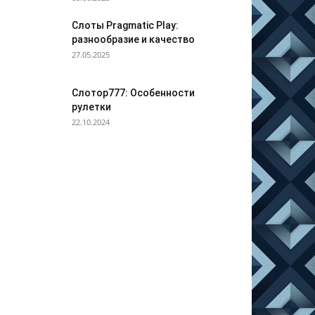
Слоты Pragmatic Play:
разнообразие и качество
27.05.2025
Слотор777: Особенности
рулетки
22.10.2024