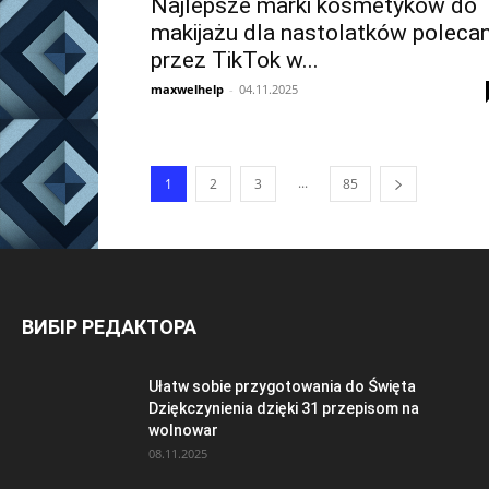
Najlepsze marki kosmetyków do
makijażu dla nastolatków poleca
przez TikTok w...
maxwelhelp
-
04.11.2025
...
1
2
3
85
ВИБІР РЕДАКТОРА
Ułatw sobie przygotowania do Święta
Dziękczynienia dzięki 31 przepisom na
wolnowar
08.11.2025