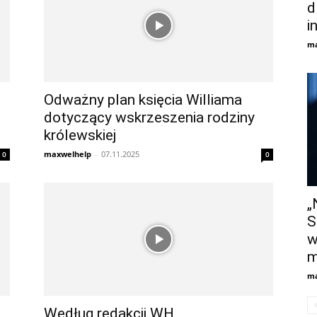
d
i
ma
Odważny plan księcia Williama
dotyczący wskrzeszenia rodziny
królewskiej
maxwelhelp
-
07.11.2025
0
0
„
S
w
m
ma
Według redakcji WH