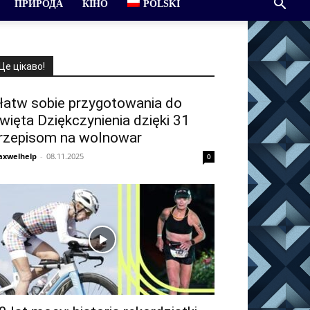
ПРИРОДА
КІНО
POLSKI
Це цікаво!
łatw sobie przygotowania do
więta Dziękczynienia dzięki 31
rzepisom na wolnowar
xwelhelp
-
08.11.2025
0