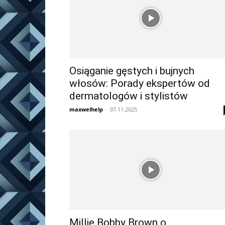
Osiąganie gęstych i bujnych
włosów: Porady ekspertów od
dermatologów i stylistów
maxwelhelp
-
07.11.2025
Millie Bobby Brown o