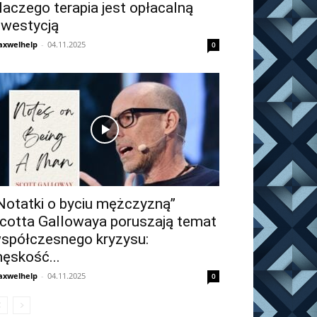
laczego terapia jest opłacalną
nwestycją
xwelhelp
-
04.11.2025
0
Notatki o byciu mężczyzną”
cotta Gallowaya poruszają temat
spółczesnego kryzysu:
ęskość...
xwelhelp
-
04.11.2025
0