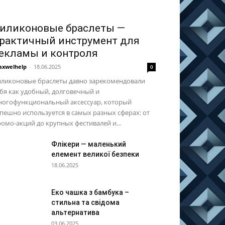
иликоновые браслеты —
рактичный инструмент для
екламы и контроля
xwelhelp
-
18.06.2025
0
иликоновые браслеты давно зарекомендовали
бя как удобный, долговечный и
ногофункциональный аксессуар, который
пешно используется в самых разных сферах: от
омо-акций до крупных фестивалей и...
Флікери — маленький
елемент великої безпеки
18.06.2025
Еко чашка з бамбука –
стильна та свідома
альтернатива
03.06.2025