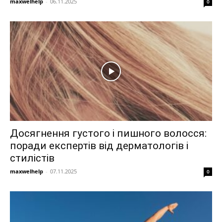
maxwelhelp
-
06.11.2025
0
Досягнення густого і пишного волосся:
поради експертів від дерматологів і
стилістів
maxwelhelp
-
07.11.2025
0