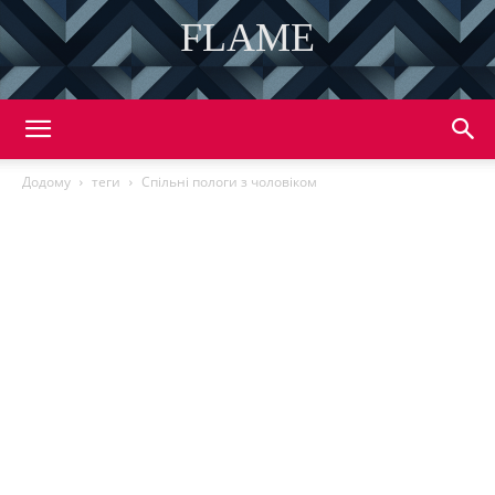
FLAME
DISCOVER THE ART OF PUBLISHING
Додому
теги
Спільні пологи з чоловіком