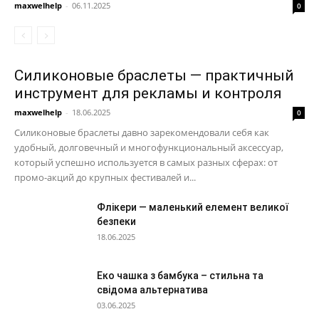
maxwelhelp
-
06.11.2025
0
Силиконовые браслеты — практичный
инструмент для рекламы и контроля
maxwelhelp
-
18.06.2025
0
Силиконовые браслеты давно зарекомендовали себя как
удобный, долговечный и многофункциональный аксессуар,
который успешно используется в самых разных сферах: от
промо-акций до крупных фестивалей и...
Флікери — маленький елемент великої
безпеки
18.06.2025
Еко чашка з бамбука – стильна та
свідома альтернатива
03.06.2025