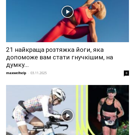
21 найкраща розтяжка йоги, яка
допоможе вам стати гнучкішим, на
думку...
maxwelhelp
-
03.11.2025
0