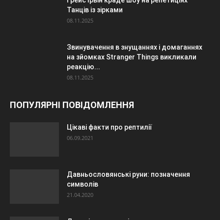
Танців із зірками
08.11.2025
Звинувачення в знущаннях і домаганнях
на зйомках Stranger Things викликали
реакцію...
08.11.2025
ПОПУЛЯРНІ ПОВІДОМЛЕННЯ
Цікаві факти про рептилії
06.09.2021
Давньословянські руни: позначення
символів
21.04.2020