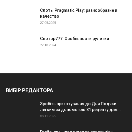
Слоты Pragmatic Play: разнообразие и
качество
27.05.2025
Слотор777: Особенности рулетки
22.10.2024
ВИБІР РЕДАКТОРА
Зробіть приготування до Дня Подяки
легким за допомогою 31 рецепту для...
08.11.2025
Грейс Ірвін краде шоу на репетиціях