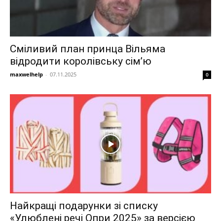
Сміливий план принца Вільяма
відродити королівську сім’ю
maxwelhelp
-
07.11.2025
0
Найкращі подарунки зі списку
«Улюблені речі Опри 2025» за версією