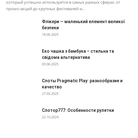
который успешно используется в самых разных сферах: от
промо-акций до крупных фестивалей и...
Флікери — маленький елемент великої
безпеки
18.06.2025
Еко чашка з бамбука – стильна та
свідома альтернатива
03.06.2025
Слоты Pragmatic Play: разнообразие и
качество
27.05.2025
Слотор777: Особенности рулетки
22.10.2024