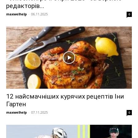
редакторів...
maxwelhelp
-
06.11.2025
0
12 найсмачніших курячих рецептів Іни
Гартен
maxwelhelp
-
07.11.2025
0