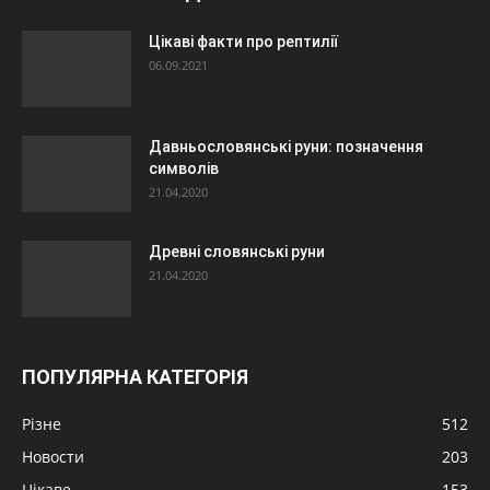
Цікаві факти про рептилії
06.09.2021
Давньословянські руни: позначення
символів
21.04.2020
Древні словянські руни
21.04.2020
ПОПУЛЯРНА КАТЕГОРІЯ
Різне
512
Новости
203
Цікаве
153