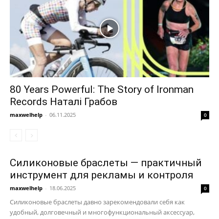
80 Years Powerful: The Story of Ironman
Records Наталі Грабов
maxwelhelp
-
06.11.2025
0
Силиконовые браслеты — практичный
инструмент для рекламы и контроля
maxwelhelp
-
18.06.2025
0
Силиконовые браслеты давно зарекомендовали себя как
удобный, долговечный и многофункциональный аксессуар,