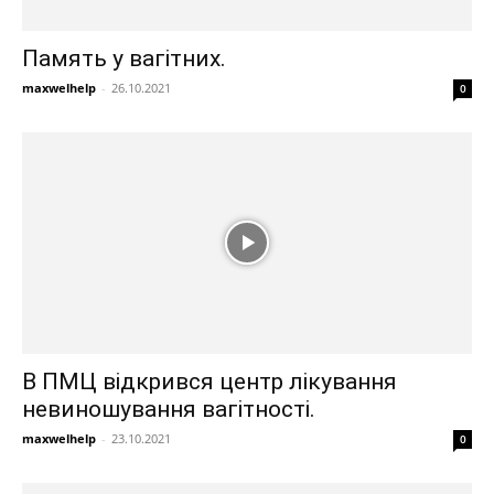
Память у вагітних.
maxwelhelp
-
26.10.2021
0
В ПМЦ відкрився центр лікування
невиношування вагітності.
maxwelhelp
-
23.10.2021
0