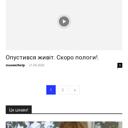
Опустився живіт. Скоро пологи!.
maxwelhelp
-
21.04.2020
0
1
2
Це цікаво!