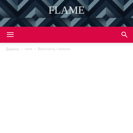
FLAME
DISCOVER THE ART OF PUBLISHING
Додому
теги
Вагітність і пологи