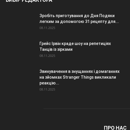
Зробіть приготування до Дня Подяки
легким за допомогою 31 рецепту для...
08.11.2025
Грейс Ірвін краде шоу на репетиціях
Танців із зірками
08.11.2025
Звинувачення в знущаннях і домаганнях
на зйомках Stranger Things викликали
реакцію...
08.11.2025
ПРО НАС