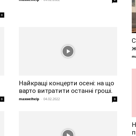
0
С
ж
ma
Найкращі концерти осені: на що
варто витратити останні гроші.
maxwelhelp
-
04.02.2022
0
0
Н
п