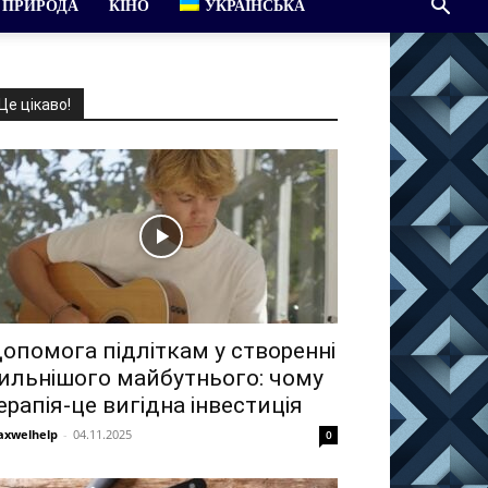
ПРИРОДА
КІНО
УКРАЇНСЬКА
Це цікаво!
опомога підліткам у створенні
ильнішого майбутнього: чому
ерапія-це вигідна інвестиція
xwelhelp
-
04.11.2025
0