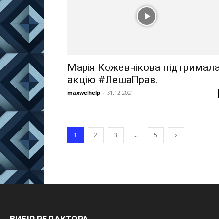
Марія Кожевнікова підтримал
акцію #ЛешаПрав.
maxwelhelp
-
31.12.2021
...
1
2
3
5
ВИБІР РЕДАКТОРА