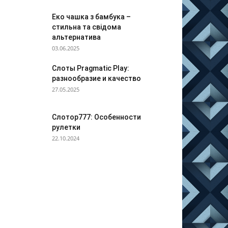
Еко чашка з бамбука –
стильна та свідома
альтернатива
03.06.2025
Слоты Pragmatic Play:
разнообразие и качество
27.05.2025
Слотор777: Особенности
рулетки
22.10.2024