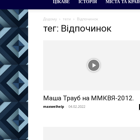
ЦІКАВЕ
ІСТОРІЯ
МІСТА ТА КРАЇ
Додому
теги
Відпочинок
тег: Відпочинок
Маша Трауб на ММКВЯ-2012.
maxwelhelp
-
04.02.2022