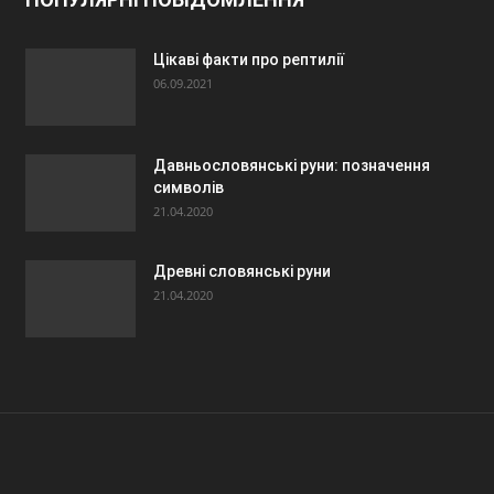
Цікаві факти про рептилії
06.09.2021
Давньословянські руни: позначення
символів
21.04.2020
Древні словянські руни
21.04.2020