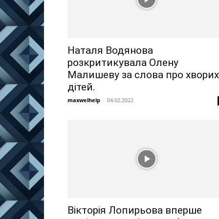
Наталя Водянова
розкритикувала Олену
Малишеву за слова про хворих
дітей.
maxwelhelp
-
04.02.2022
Вікторія Лопирьова вперше