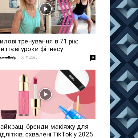
илові тренування в 71 рік:
иттєві уроки фітнесу
xwelhelp
-
06.11.2025
0
айкращі бренди макіяжу для
ідлітків, схвалені TikTok у 2025