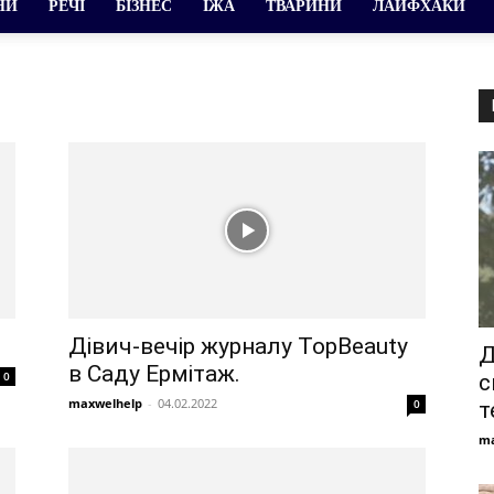
НИ
РЕЧІ
БІЗНЕС
ЇЖА
ТВАРИНИ
ЛАЙФХАКИ
Дівич-вечір журналу TopBeauty
Д
в Саду Ермітаж.
0
с
maxwelhelp
-
04.02.2022
0
т
ma