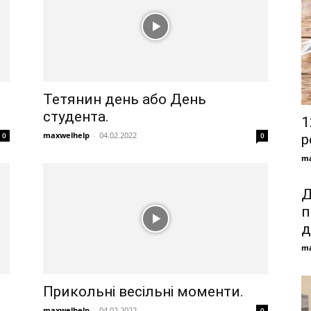
Тетянин день або День
студента.
1
maxwelhelp
-
04.02.2022
0
0
р
ma
Д
п
д
ma
Прикольні весільні моменти.
maxwelhelp
-
04.02.2022
0