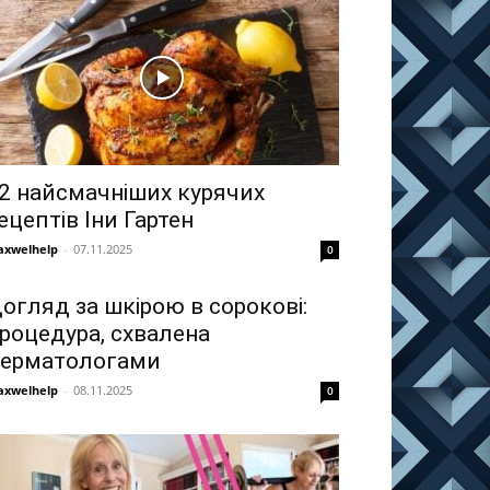
2 найсмачніших курячих
ецептів Іни Гартен
xwelhelp
-
07.11.2025
0
огляд за шкірою в сорокові:
роцедура, схвалена
ерматологами
xwelhelp
-
08.11.2025
0