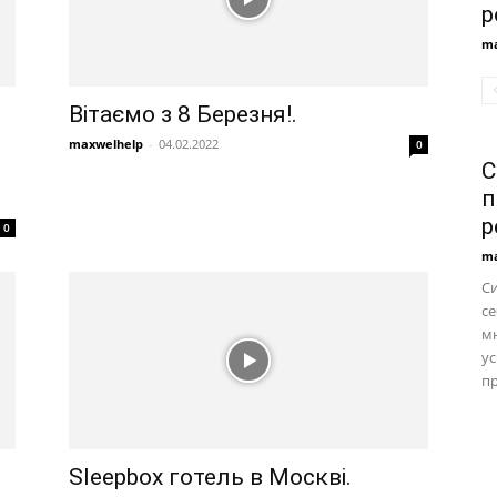
р
ma
Вітаємо з 8 Березня!.
maxwelhelp
-
04.02.2022
0
С
п
р
0
ma
С
се
м
ус
пр
Sleepbox готель в Москві.