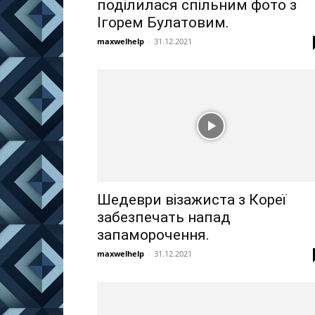
поділилася спільним фото з
Ігорем Булатовим.
maxwelhelp
-
31.12.2021
Шедеври візажиста з Кореї
забезпечать напад
запаморочення.
maxwelhelp
-
31.12.2021