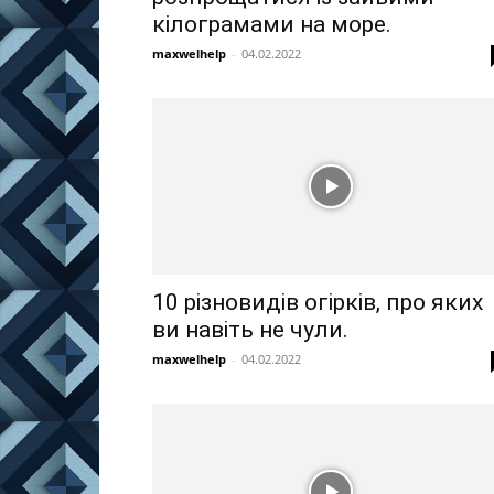
кілограмами на море.
maxwelhelp
-
04.02.2022
10 різновидів огірків, про яких
ви навіть не чули.
maxwelhelp
-
04.02.2022