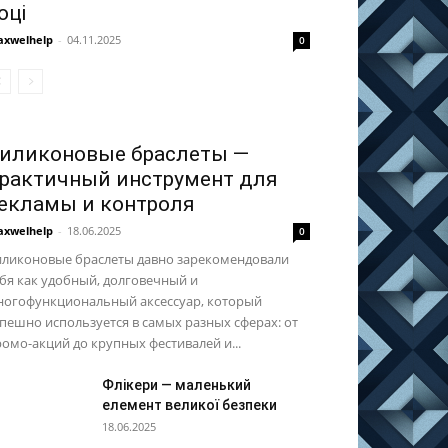
оці
xwelhelp
-
04.11.2025
0
иликоновые браслеты —
рактичный инструмент для
екламы и контроля
xwelhelp
-
18.06.2025
0
иликоновые браслеты давно зарекомендовали
бя как удобный, долговечный и
ногофункциональный аксессуар, который
пешно используется в самых разных сферах: от
омо-акций до крупных фестивалей и...
Флікери — маленький
елемент великої безпеки
18.06.2025