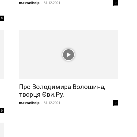
maxwelhelp
-
31.12.2021
0
0
Про Володимира Волошина,
творця Єви.Ру.
maxwelhelp
-
31.12.2021
0
0