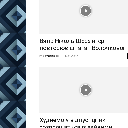
Вяла Ніколь Шерзінгер
повторює шпагат Волочкової.
maxwelhelp
-
04.02.2022
Худнемо у відпустці: як
розпрощатися із зайвими