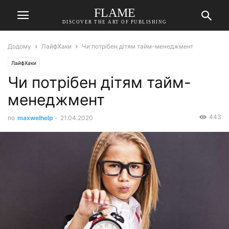
FLAME
DISCOVER THE ART OF PUBLISHING
Додому
ЛайфХаки
Чи потрібен дітям тайм-менеджмент
ЛайфХаки
Чи потрібен дітям тайм-
менеджмент
443
по
maxwelhelp
-
21.04.2020