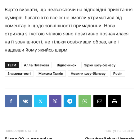
Варто визнати, що незважаючи на відповідні привітання
кумирів, багато хто все ж не змогли утриматися від
коментарів щодо зовнішності примадонни. Нова
стрижка з густою чілкою явно позитивно позначилася
на її зовнішності, не тільки освіживши образ, але і
надавши йому якийсь шарм.
ТЕГИ
Алла Пугачова
Відпочинок
Зірки шоу-бізнесу
Знаменитості
Максим Галкін
Новини шоу-бізнесу
Росія
попередня стаття
наступна стаття
5 ігор 90-х, про які не
Як у фрейліни: Наталія