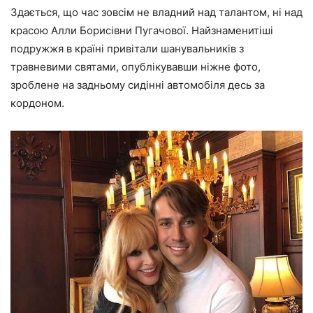
Здається, що час зовсім не владний над талантом, ні над
красою
Алли Борисівни Пугачової
. Найзнаменитіші
подружжя в країні привітали шанувальників з
травневими святами, опублікувавши ніжне фото,
зроблене на задньому сидінні автомобіля десь за
кордоном.