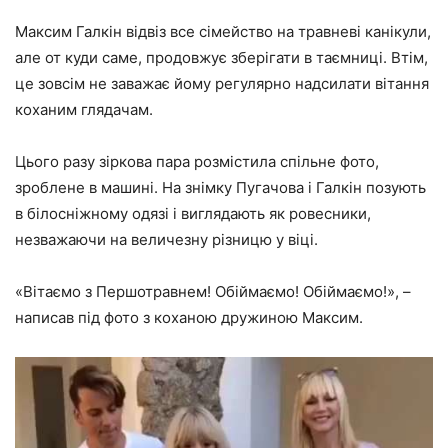
Максим Галкін
відвіз все сімейство на травневі канікули,
але от куди саме, продовжує зберігати в таємниці. Втім,
це зовсім не заважає йому регулярно надсилати вітання
коханим глядачам.
Цього разу зіркова пара розмістила спільне фото,
зроблене в машині. На знімку Пугачова і Галкін позують
в білосніжному одязі і виглядають як ровесники,
незважаючи на величезну різницю у віці.
«Вітаємо з Першотравнем! Обіймаємо! Обіймаємо!»
, –
написав під фото з коханою дружиною Максим.