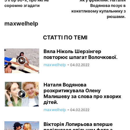
соромно згадати
Водянова позує в
кокетливому купальнику з
рюшами.
maxwelhelp
СТАТТІ ПО ТЕМІ
Вяла Ніколь Шерзінгер
повторює шпагат Волочкової.
maxwelhelp
-
04.02.2022
Наталя Водянова
розкритикувала Олену
Малишеву за слова про хворих
дітей.
maxwelhelp
-
04.02.2022
Вікторія Лопирьова вперше
поділилася спільним фото з