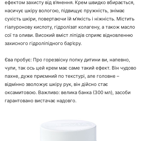
ефектом захисту від в’янення. Крем швидко вбирається,
насичує шкіру вологою, підвищує пружність, знімає
сухість шкіри, повертаючи їй м’якість і ніжність. Містить
гіалуронову кислоту, гідролізат колагену, а також масло
сої та оливи. Високий вміст ліпідів сприяє відновленню
захисного гідроліпідного бар’єру.
Єва пробує: Про горезвісну попку дитини ви, напевно,
чули, так ось цей крем має саме такий ефект. Він чудово
пахне, дуже приємний по текстурі, але головне –
відмінно зволожує шкіру рук, він дійсно стає
оксамитовою. Важливо: велика банка (300 мл), засоби
гарантовано вистачає надовго.