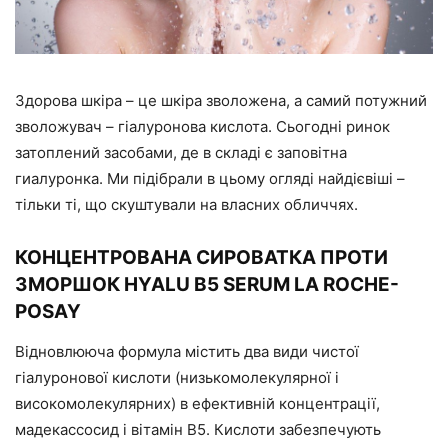
Здорова шкіра – це шкіра зволожена, а самий потужний
зволожувач – гіалуронова кислота. Сьогодні ринок
затоплений засобами, де в складі є заповітна
гиалуронка. Ми підібрали в цьому огляді найдієвіші –
тільки ті, що скуштували на власних обличчях.
КОНЦЕНТРОВАНА СИРОВАТКА ПРОТИ
ЗМОРШОК HYALU B5 SERUM LA ROCHE-
POSAY
Відновлююча формула містить два види чистої
гіалуронової кислоти (низькомолекулярної і
високомолекулярних) в ефективній концентрації,
мадекассосид і вітамін В5. Кислоти забезпечують