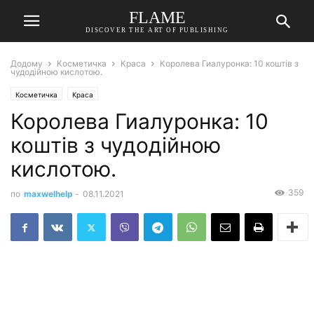
FLAME
DISCOVER THE ART OF PUBLISHING
Додому
Косметичка
Краса
Королева Гиалуронка: 10 коштів з
чудодійною кислотою.
Косметичка
Краса
Королева Гиалуронка: 10
коштів з чудодійною
кислотою.
359
по
maxwelhelp
-
08.11.2021