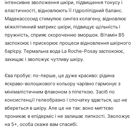
інтенсивне зволоження шкіри, підвищення тонусу і
еластичності, відновлюють її гідроліпідний баланс.
Мадекассосид стимулює синтез колагену, відновлює
міжклітинний матрикс шкіри, підвищує щільність і
пружність, сприяє скороченню зморшок. Вітамін B5
заспокоює і прискорює процеси відновлення шкірного
бар’єру. Термальна вода La Roche-Posay заспокоює,
захищає і зволожує чутливу шкіру.
Єва пробує: по-перше, це дуже красиво: рідина
яскраво-волошкового кольору чарівно гармонує з
мінімалістичним флаконом з піпеткою. Засіб по
консистенції гелеобразно і спочатку здається, що не
вбереться в шкіру. Але це не так: воно миттєво
проникає в епідерміс і не залишає липкості. Зволожує
на 5+, особа скаже вам спасибі.