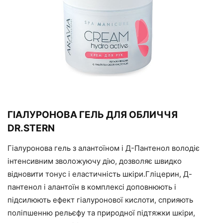
ГІАЛУРОНОВА ГЕЛЬ ДЛЯ ОБЛИЧЧЯ
DR.STERN
Гіалуронова гель з алантоїном і Д-Пантенол володіє
інтенсивним зволожуючу дію, дозволяє швидко
відновити тонус і еластичність шкіри.Гліцерин, Д-
пантенол і алантоїн в комплексі доповнюють і
підсилюють ефект гіалуронової кислоти, сприяють
поліпшенню рельєфу та природної підтяжки шкіри,