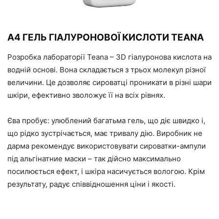
A4 ГЕЛЬ ГІАЛУРОНОВОЇ КИСЛОТИ TEANA
Розробка лабораторії Teana – 3D гіалуронова кислота на
водній основі. Вона складається з трьох молекул різної
величини. Це дозволяє сироватці проникати в різні шари
шкіри, ефективно зволожує її на всіх рівнях.
Єва пробує: улюблений багатьма гель, що діє швидко і,
що рідко зустрічається, має тривалу дію. Виробник не
дарма рекомендує використовувати сироватки-ампули
під альгінатние маски – так дійсно максимально
посилюється ефект, і шкіра насичується вологою. Крім
результату, радує співвідношення ціни і якості.