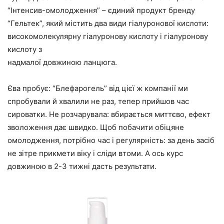
“Інтенсив-омолодження” – єдиний продукт бренду
“Гельтек”, який містить два види гіалуронової кислоти:
високомолекулярну гіалуронову кислоту і гіалуронову
кислоту з
надмалої довжиною ланцюга.
Єва пробує: “Блефарогель” від цієї ж компанії ми
спробували й хвалили не раз, тепер прийшов час
сироватки. Не розчарувала: вбирається миттєво, ефект
зволоження дає швидко. Щоб побачити обіцяне
омолодження, потрібно час і регулярність: за день засіб
не зітре прикмети віку і сліди втоми. А ось курс
довжиною в 2-3 тижні дасть результати.