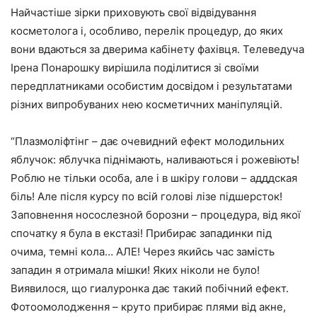
Найчастіше зірки приховують свої відвідування
косметолога і, особливо, перелік процедур, до яких
вони вдаються за дверима кабінету фахівця. Телеведуча
Ірена Понарошку
вирішила поділитися зі своїми
передплатниками особистим досвідом і результатами
різних випробуваних нею косметичних маніпуляцій.
“Плазмоліфтінг – дає очевидний ефект молодильних
яблучок: яблучка піднімають, наливаються і рожевіють!
Роблю не тільки особа, але і в шкіру голови – адддская
біль! Але після курсу по всій голові лізе підшерсток!
Заповнення носослезной борозни – процедура, від якої
спочатку я була в екстазі! Прибирає западинки під
очима, темні кола… АЛЕ! Через якийсь час замість
западин я отримала мішки! Яких ніколи не було!
Виявилося, що гиалуронка дає такий побічний ефект.
Фотоомолодження – круто прибирає плями від акне,