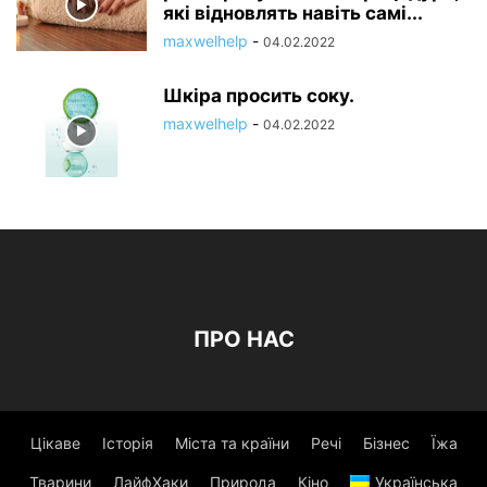
які відновлять навіть самі...
maxwelhelp
-
04.02.2022
Шкіра просить соку.
maxwelhelp
-
04.02.2022
ПРО НАС
Цікаве
Історія
Міста та країни
Речі
Бізнес
Їжа
Тварини
ЛайфХаки
Природа
Кіно
Українська