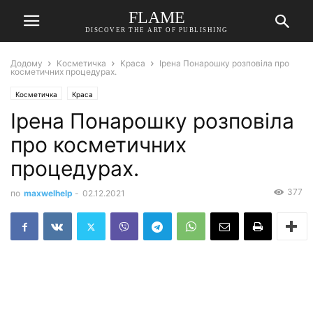
FLAME
DISCOVER THE ART OF PUBLISHING
Додому
Косметичка
Краса
Ірена Понарошку розповіла про
косметичних процедурах.
Косметичка
Краса
Ірена Понарошку розповіла
про косметичних
процедурах.
377
по
maxwelhelp
-
02.12.2021