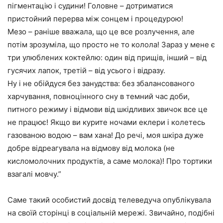
пігментацію і судини! Головне – дотриматися
пристойний перерва між сонцем і процедурою!
Мезо – раніше вважала, що це все розлучення, але
потім зрозуміла, що просто не то колола! Зараз у мене є
три улюблених коктейлю: один від прищів, інший – від
гусячих лапок, третій – від усього і відразу.
Ну і не обійдуся без занудства: без збалансованого
харчування, повноцінного сну в темний час доби,
питного режиму і відмови від шкідливих звичок все це
не працює! Якщо ви курите ночами еклери і колетесь
газованою водою – вам хана! До речі, моя шкіра дуже
добре відреагувала на відмову від молока (не
кисломолочних продуктів, а саме молока)! Про тортики
взагалі мовчу.”
Саме такий особистий досвід телеведуча опублікувала
на своїй сторінці в соціальній мережі. Звичайно, подібні