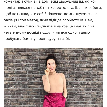
коментарі і сумніви відомі всім Еварушницам, які хоч
іноді заглядають в кабінет косметолога. Що і як робити,
щоб не нашкодити собі? Напевно, кожна шукає свого
фахівця і той метод, який підійде особисто їй. Нам,
жінкам, властиво сподіватися на краще і навіть при
негативному досвіді подруги ми все одно підемо
пробувати бажану процедуру на собі.