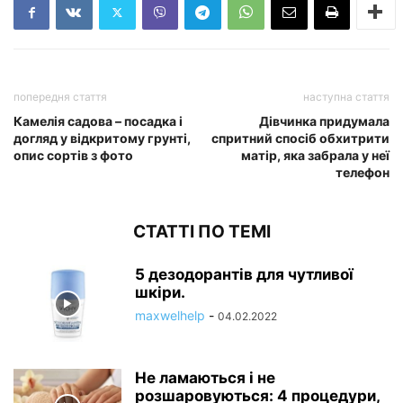
попередня стаття
наступна стаття
Камелія садова – посадка і
Дівчинка придумала
догляд у відкритому грунті,
спритний спосіб обхитрити
опис сортів з фото
матір, яка забрала у неї
телефон
СТАТТІ ПО ТЕМІ
5 дезодорантів для чутливої
шкіри.
maxwelhelp
-
04.02.2022
Не ламаються і не
розшаровуються: 4 процедури,