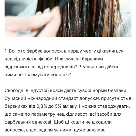
1. Всі, хто фарбує волосся, в першу чергу цікавляться
нешкідливістю фарби. Ніж сучасні барвники
відрізняються від попередників? Реально чи дійсно
ними не травмувати волосся?
Сьогодні в індустрії краси діють суворі норми безпеки.
Сучасний міжнародний стандарт допускає присутність в
барвниках від 0,3% до 5% аміаку. І можна стверджувати,
що саме по параметру нешкідливості всі засоби для
фарбування однакові. Щоб ці кошти не шкодили
волоссю, а доглядали за ними, дуже важливо