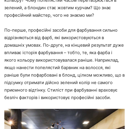
кольору? Чому попелястий часом перетворюється в
зелений, а блондин стає жовтим курчам? Що знає
професійний майстер, чого не знаємо ми?
По-перше, професійні засоби для фарбування сильно
відрізняються від фарб, які використовуються в
домашніх умовах. По-друге, на кінцевий результат дуже
впливає історія фарбування – тобто, те, яка фарба і
якого кольору використовувалася раніше. Наприклад,
якщо нанести попелястий барвник на волосся, які
раніше були пофарбовані в блонд, цілком можливо, що в
підсумку отримати дійсно зелений колір не самого
приємного відтінку. Стиліст при фарбуванні враховує
безліч факторів і використовує професійні засоби.