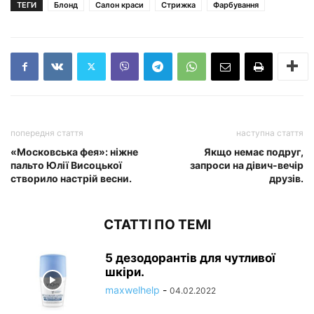
ТЕГИ
Блонд
Салон краси
Стрижка
Фарбування
попередня стаття
наступна стаття
«Московська фея»: ніжне
Якщо немає подруг,
пальто Юлії Висоцької
запроси на дівич-вечір
створило настрій весни.
друзів.
СТАТТІ ПО ТЕМІ
5 дезодорантів для чутливої
шкіри.
maxwelhelp
-
04.02.2022