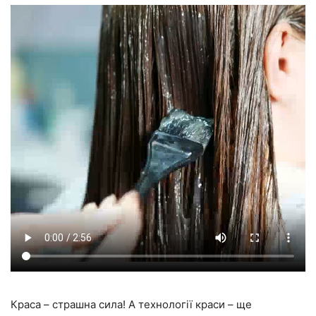
Краса – страшна сила! А технології краси – ще