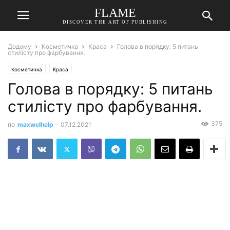
FLAME
DISCOVER THE ART OF PUBLISHING
Додому
Косметичка
Краса
Голова в порядку: 5 питань
стилісту про фарбування.
Косметичка
Краса
Голова в порядку: 5 питань
стилісту про фарбування.
375
по
maxwelhelp
-
07.12.2021