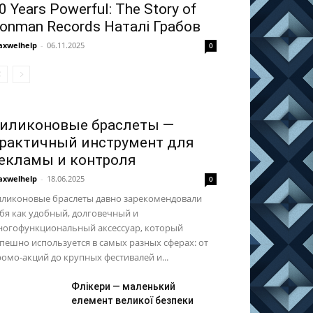
0 Years Powerful: The Story of
ronman Records Наталі Грабов
xwelhelp
-
06.11.2025
0
иликоновые браслеты —
рактичный инструмент для
екламы и контроля
xwelhelp
-
18.06.2025
0
иликоновые браслеты давно зарекомендовали
бя как удобный, долговечный и
ногофункциональный аксессуар, который
пешно используется в самых разных сферах: от
омо-акций до крупных фестивалей и...
Флікери — маленький
елемент великої безпеки