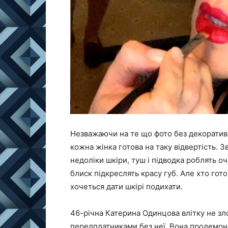
Незважаючи на те що фото без декоративн
кожна жінка готова на таку відвертість. 
недоліки шкіри, туш і підводка роблять о
блиск підкреслять красу губ. Але хто гот
хочеться дати шкірі подихати.
46-річна
Катерина Одинцова
влітку не зл
передплатниками без неї. Вона продемон