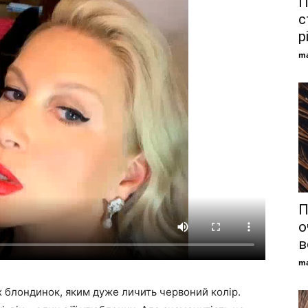
П
с
р
ma
П
о
в
ma
х блондинок, яким дуже личить червоний колір.