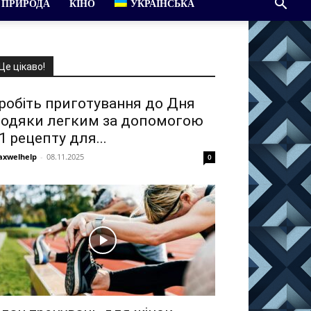
ПРИРОДА
КІНО
УКРАЇНСЬКА
Це цікаво!
робіть приготування до Дня
одяки легким за допомогою
1 рецепту для...
xwelhelp
-
08.11.2025
0