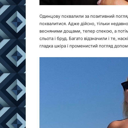
Одинцову похвалили за позитивний погля
похвалитися. Адже дійсно, тільки недавн
весняними дощами, тепер спекою, а потім
сльота і бруд. Багато відзначили і те, на
гладка шкіра і променистий погляд допом