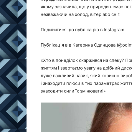
якому зазначила, що у природи немає пога
незважаючи на холод, вітер або сніг.
Подивитися цю публікацію в Instagram
Публікація від Катерина Одинцова (@odint
«Хто в понеділок скаржився на спеку? Пр
життям і звертаємо увагу на дрібний диск
дуже важливий навик, який корисно виро
і знаходити плюси в тих параметрах життя
знаходити сили їх змінювати!»