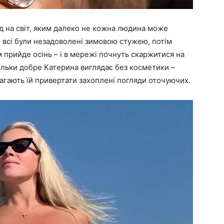
д на світ, яким далеко не кожна людина може
о всі були незадоволені зимовою стужею, потім
 прийде осінь – і в мережі почнуть скаржитися на
скільки добре Катерина виглядає без косметики –
агають їй привертати захоплені погляди оточуючих.