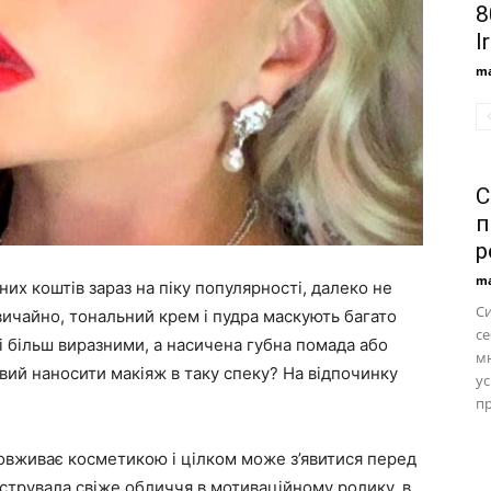
8
I
ma
С
п
р
ma
их коштів зараз на піку популярності, далеко не
С
Звичайно,
тональний крем
і пудра маскують багато
се
чі більш виразними, а насичена губна помада або
м
овий наносити макіяж в таку спеку? На відпочинку
ус
пр
овживає косметикою і цілком може з’явитися перед
струвала свіже обличчя в мотиваційному ролику, в