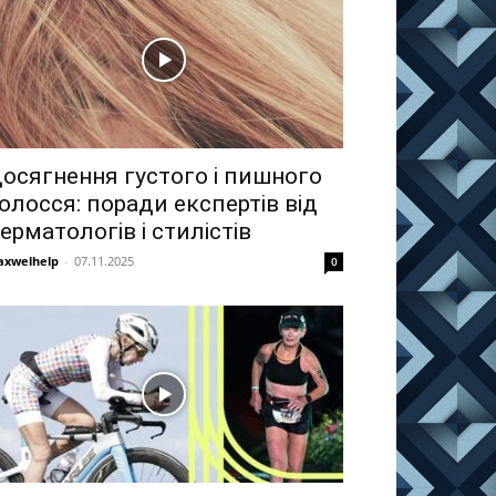
осягнення густого і пишного
олосся: поради експертів від
ерматологів і стилістів
xwelhelp
-
07.11.2025
0