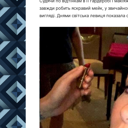
Судячи по відтінкам в її гардеробі і макія
завжди робить
яскравий мейк
, у звичайн
вигляді. Днями світська левиця показала 