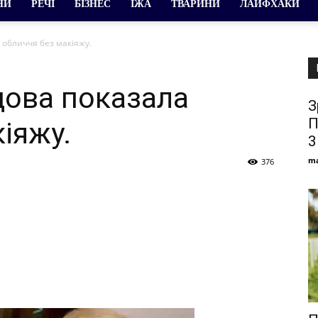
НИ
РЕЧІ
БІЗНЕС
ЇЖА
ТВАРИНИ
ЛАЙФХАКИ
обличчя без макіяжу.
цова показала
З
П
іяжу.
3
ma
376