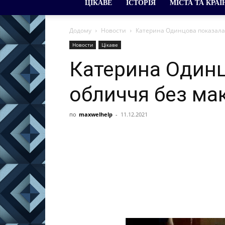
ЦІКАВЕ
ІСТОРІЯ
МІСТА ТА КРАЇ
Додому
Новости
Катерина Одинцова показала 
Новости
Цікаве
Катерина Один
обличчя без мак
по
maxwelhelp
-
11.12.2021