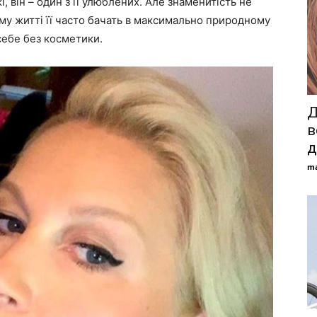
жі, він – один з її улюблених. Але знаменитість не
ому житті її часто бачать в максимально природному
себе без косметики.
Д
в
д
ma