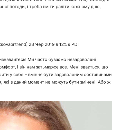
ної погоди, і треба вміти радіти кожному дню,
sovaprtrend) 28 Чер 2019 в 12:59 PDT
изнавайтесь! Ми часто буваємо незадоволені
омфорт, і він нам затьмарює все. Мені здається, що
бити у себе – вміння бути задоволеним обставинами
, які в даний момент не можуть бути змінені. Або ж