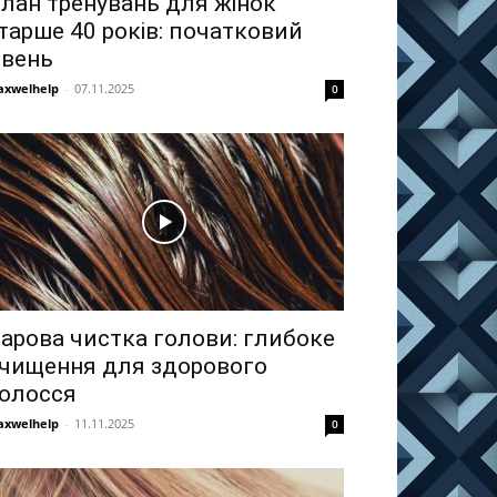
лан тренувань для жінок
тарше 40 років: початковий
івень
xwelhelp
-
07.11.2025
0
арова чистка голови: глибоке
чищення для здорового
олосся
xwelhelp
-
11.11.2025
0