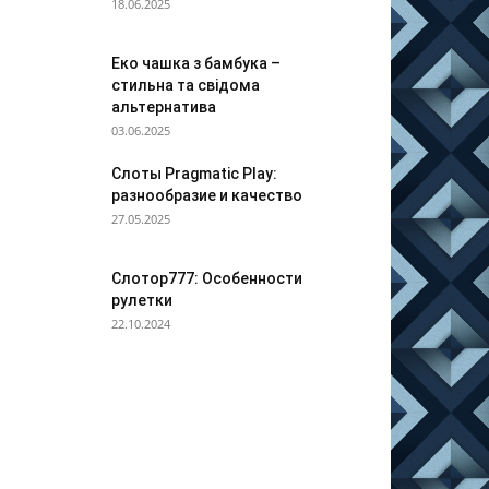
18.06.2025
Еко чашка з бамбука –
стильна та свідома
альтернатива
03.06.2025
Слоты Pragmatic Play:
разнообразие и качество
27.05.2025
Слотор777: Особенности
рулетки
22.10.2024