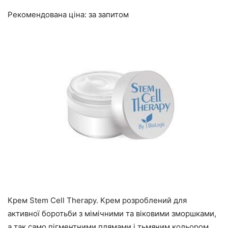
Рекомендована ціна: за запитом
Крем Stem Cell Therapy. Крем розроблений для
активної боротьби з мімічними та віковими зморшками,
а так само пігментними плямами і тьмяним кольором