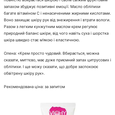
запахом збуджує позитивні емоції. Масло обліпихи
багате вітаміном С і ненасиченими жирними кислотами.
Воно захищає шкіру рук від знежирення і втрати вологи.
Разом з легким кунжутним маслом крем регулює
природний баланс шкіри, від чого навіть суха і шорстка
шкіра швидко стає м’якою і еластичною.
Олена: «Крем просто чудовий. Вбирається, можна
сказати, миттєво, має дуже приємний запах цитрусових і
обліпихи. І ще можу сказати, що добре заспокоює
обвітрену шкіру рук».
Рекомендована ціна: за запитом