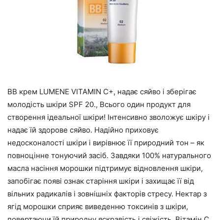
BB крем LUMENE VITAMIN C+, надає сяйво і зберігає
молодість шкіри SPF 20., Всього один продукт для
створення ідеальної шкіри! Інтенсивно зволожує шкіру і
надає їй здорове сяйво. Надійно приховує
недосконалості шкіри і вирівнює її природний тон – як
повноцінне тонуючий засіб. Завдяки 100% натурального
масла насіння морошки підтримує відновлення шкіри,
запобігає появі ознак старіння шкіри і захищає її від
вільних радикалів і зовнішніх факторів стресу. Нектар з
ягід морошки сприяє виведенню токсинів з шкіри,
повертаючи їй природну яскравість і свіжість. Вітамін С,