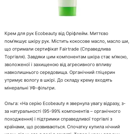
Крем для рук Ecobeauty від Оріфлейм. Миттєво
пом’якшує шкіру рук. Містить кокосове масло, масло ши,
що отримали сертифікат Fairtrade (Справедлива
Торгівля). Завдяки цим компонентам шкіра стає м’якою,
зволоженої і захищеною від агресивного впливу
навколишнього середовища. Органічний гліцерин
утримує вологу в шкірі. До складу крему входять
мінеральні УФ-фільтри.
Ольга: «На серію Ecobeauty я звернула увагу відразу, з-
за натуральності (95-99% компонентів – органічного
походження) і підтримки справедливої торгівлі з
країнами, що розвиваються. Спочатку купила нічний