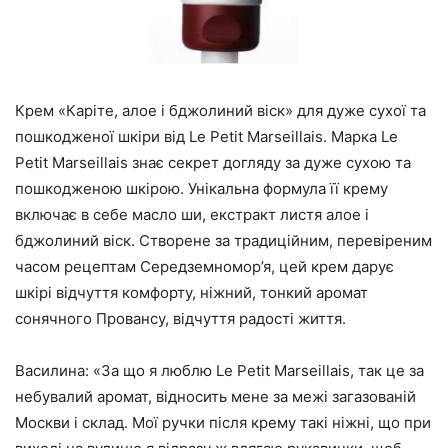
Крем «Каріте, алое і бджолиний віск» для дуже сухої та
пошкодженої шкіри від Le Petit Marseillais. Марка Le
Petit Marseillais знає секрет догляду за дуже сухою та
пошкодженою шкірою. Унікальна формула її крему
включає в себе масло ши, екстракт листя алое і
бджолиний віск. Створене за традиційним, перевіреним
часом рецептам Середземномор’я, цей крем дарує
шкірі відчуття комфорту, ніжний, тонкий аромат
сонячного Провансу, відчуття радості життя.
Василина: «За що я люблю Le Petit Marseillais, так це за
небувалий аромат, відносить мене за межі загазованій
Москви і склад. Мої ручки після крему такі ніжні, що при