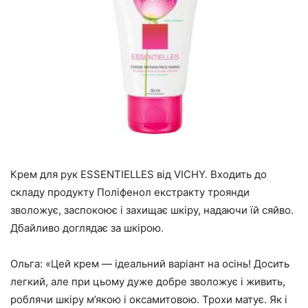
Крем для рук ESSENTIELLES від VICHY. Входить до
складу продукту Поліфенол екстракту троянди
зволожує, заспокоює і захищає шкіру, надаючи їй сяйво.
Дбайливо доглядає за шкірою.
Ольга: «Цей крем — ідеальний варіант на осінь! Досить
легкий, але при цьому дуже добре зволожує і живить,
роблячи шкіру м’якою і оксамитовою. Трохи матує. Як і