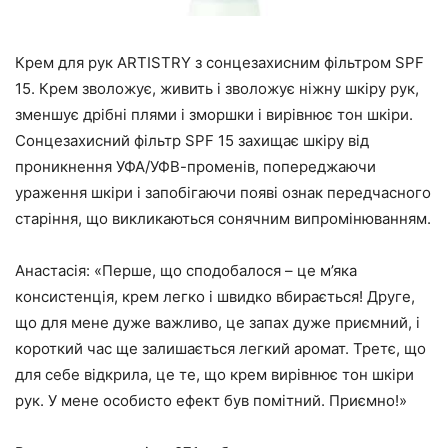
Крем для рук ARTISTRY з сонцезахисним фільтром SPF
15. Крем зволожує, живить і зволожує ніжну шкіру рук,
зменшує дрібні плями і зморшки і вирівнює тон шкіри.
Сонцезахисний фільтр SPF 15 захищає шкіру від
проникнення УФА/УФВ-променів, попереджаючи
ураження шкіри і запобігаючи появі ознак передчасного
старіння, що викликаються сонячним випромінюванням.
Анастасія: «Перше, що сподобалося – це м’яка
консистенція, крем легко і швидко вбирається! Друге,
що для мене дуже важливо, це запах дуже приємний, і
короткий час ще залишається легкий аромат. Третє, що
для себе відкрила, це те, що крем вирівнює тон шкіри
рук. У мене особисто ефект був помітний. Приємно!»