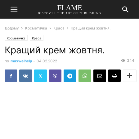
FLAME
DISCOVER THE ART OF PUBLISHING
Додому
Косметичка
Краса
Кращий крем жовтня.
Косметичка
Краса
Кращий крем жовтня.
344
по
maxwelhelp
-
04.02.2022