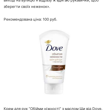
виході на вулицю я відразу ж вдягаю рукавички, щоб
зберегти своїх неженок».
Рекомендована ціна: 100 руб.
Крем для рук “Обійми ніжності” з маслом Ши від Dove.