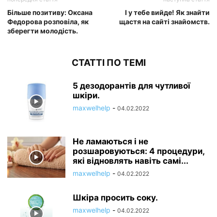
Більше позитиву: Оксана
І у тебе вийде! Як знайти
Федорова розповіла, як
щастя на сайті знайомств.
зберегти молодість.
СТАТТІ ПО ТЕМІ
5 дезодорантів для чутливої
шкіри.
maxwelhelp
-
04.02.2022
Не ламаються і не
розшаровуються: 4 процедури,
які відновлять навіть самі...
maxwelhelp
-
04.02.2022
Шкіра просить соку.
maxwelhelp
-
04.02.2022