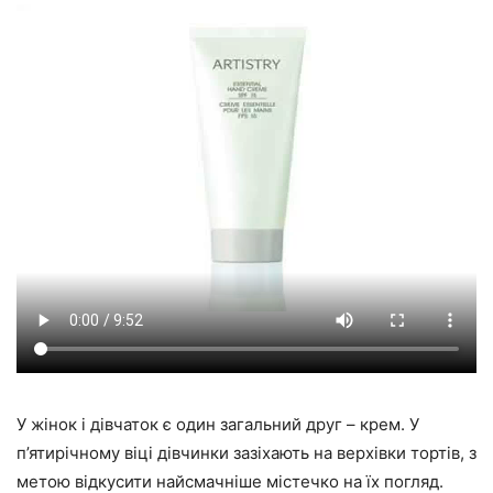
У жінок і дівчаток є один загальний друг – крем. У
п’ятирічному віці дівчинки зазіхають на верхівки тортів, з
метою відкусити найсмачніше містечко на їх погляд.