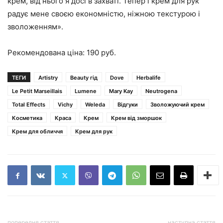
крем, від нього я досі в захваті. Тепер і крем для рук
радує мене своєю економністю, ніжною текстурою і
зволоженням».
Рекомендована ціна: 190 руб.
ТЕГИ
Artistry
Beauty гід
Dove
Herbalife
Le Petit Marseillais
Lumene
Mary Kay
Neutrogena
Total Effects
Vichy
Weleda
Відгуки
Зволожуючий крем
Косметика
Краса
Крем
Крем від зморшок
Крем для обличчя
Крем для рук
попередня стаття
наступна стаття