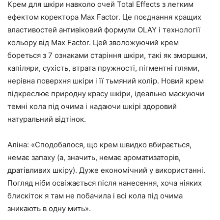
Крем для шкіри навколо очей Total Effects з легким
ефектом коректора Max Factor. Це поєднання кращих
властивостей антивіковий формули OLAY і технології
кольору від Max Factor. Цей зволожуючий крем
бореться з 7 ознаками старіння шкіри, такі як зморшки,
капіляри, сухість, втрата пружності, пігментні плями,
нерівна поверхня шкіри і її тьмяний колір. Новий крем
підкреслює природну красу шкіри, ідеально маскуючи
темні кола під очима і надаючи шкірі здоровий
натуральний відтінок.
Аліна: «Сподобалося, що крем швидко вбирається,
немає запаху (а, значить, немає ароматизаторів,
дратівливих шкіру). Дуже економічний у використанні.
Погляд ніби освіжається після нанесення, хоча ніяких
блискіток я там не побачила і всі кола під очима
зникають в одну мить».