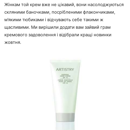
Жінкам той крем вже не цікавий, вони насолоджуються
скляними баночками, посрібленими флакончиками,
м’якими тюбиками і відчувають себе такими ж
щасливими. Ми вирішили додати вам зайвий грам
кремового задоволення і відібрали кращі новинки
жовтня.