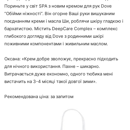
Пориньте у світ SPA з новим кремом для рук Dove
“Обійми ніжності”. Він огорне Ваші руки вишуканим
поєднанням креми і масла Ши, роблячи шкіру гладкою і
бархатистою. Містить DeepCare Complex – комплекс
глибокого догляду від Dove з родинними шкірі
поживними компонентами і живильним маслом.
Оксана: «Крем добре зволожує, прекрасно підходить
для нічного використання. Пахне – шикарно.
Витрачається дуже економно, одного тюбика мені
вистачить на 3-4 місяці такої довгої зими».
Рекомендована ціна: за запитом