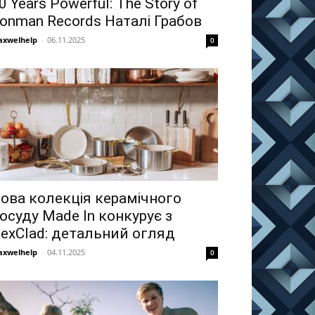
0 Years Powerful: The Story of
ronman Records Наталі Грабов
xwelhelp
-
06.11.2025
0
ова колекція керамічного
осуду Made In конкурує з
exClad: детальний огляд
xwelhelp
-
04.11.2025
0