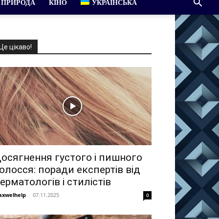
ПРИРОДА
КІНО
УКРАЇНСЬКА
Це цікаво!
осягнення густого і пишного
олосся: поради експертів від
ерматологів і стилістів
xwelhelp
-
07.11.2025
0