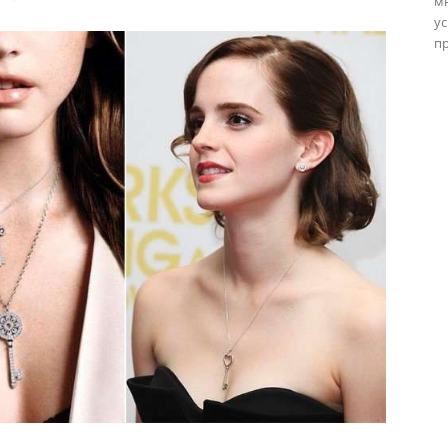
м
ус
пр