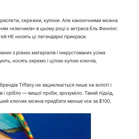
, браслети, сережки, кулони. Але канонічними можна
ччям «ключиків» в цьому році є актриса Ель Феннінг.
тей НЕ носить ці легендарні прикраси.
аних з різних матеріалів і інкрустованих усіма
ють, носять окремо і цілою купою ключів,
 брендів Tiffany не зациклюється лише на золоті і
в і срібло — вищої проби, зрозуміло. Такий підхід,
тіший ключик можна придбати менше ніж за $100.