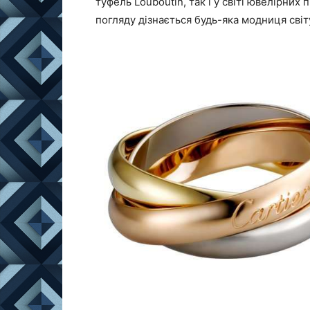
туфель Louboutin, так і у світі ювелірних
погляду дізнається будь-яка модниця світ