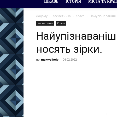
ЦІКАВЕ
ІСТОРІЯ
МІСТА ТА КРАЇ
Додому
Косметичка
Краса
Найупізнаваніші п
Косметичка
Краса
Найупізнаваніші
носять зірки.
по
maxwelhelp
-
04.02.2022