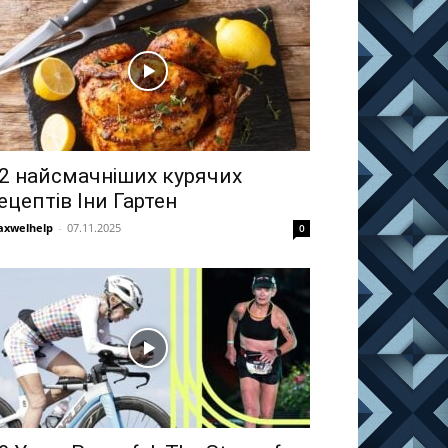
2 найсмачніших курячих
ецептів Іни Гартен
xwelhelp
-
07.11.2025
0