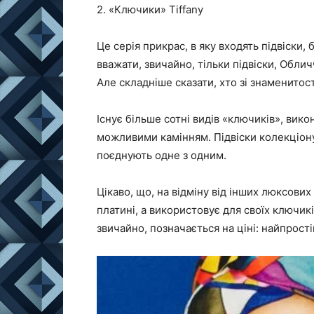
2. «Ключики» Tiffany
Це серія прикрас, в яку входять підвіски
вважати, звичайно, тільки підвіски, Обли
Але складніше сказати, хто зі знаменитос
Існує більше сотні видів «ключиків», викон
можливими камінням. Підвіски колекціону
поєднують одне з одним.
Цікаво, що, на відміну від інших люксових
платині, а використовує для своїх ключикі
звичайно, позначається на ціні: найпрос