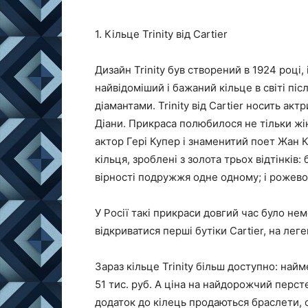
1. Кільце Trinity від Cartier
Дизайн Trinity був створений в 1924 році,
найвідоміший і бажаний кільце в світі піс
діамантами. Trinity від Cartier носить ак
Діани. Прикраса полюбилося не тільки жін
актор Гері Купер і знаменитий поет Жан К
кільця, зроблені з золота трьох відтінків
вірності подружжя одне одному; і рожево
У Росії такі прикраси довгий час було не
відкриватися перші бутіки Cartier, на лег
Зараз кільце Trinity більш доступно: най
51 тис. руб. А ціна на найдорожчий персте
додаток до кілець продаються браслети, 