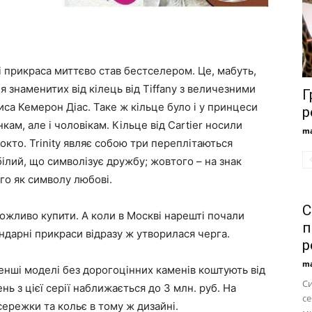
 і прикраса миттєво став бестселером. Це, мабуть,
ля знаменитих від кілець від Tiffany з величезними
Г
триса Кемерон Діас. Таке ж кільце було і у принцеси
р
кам, але і чоловікам. Кільце від Cartier носили
ma
окто. Trinity являє собою три переплітаються
: білий, що символізує дружбу; жовтого – на знак
го як символу любові.
С
можливо купити. А коли в Москві нарешті почали
п
ендарні прикраси відразу ж утворилася черга.
р
ma
менші моделі без дорогоцінних каменів коштують від
С
нь з цієї серії наближається до 3 млн. руб. На
се
сережки та кольє в тому ж дизайні.