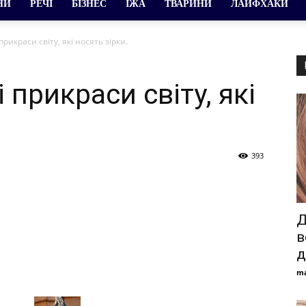
НИ
РЕЧІ
БІЗНЕС
ЇЖА
ТВАРИНИ
ЛАЙФХАКИ
рикраси світу, які носять зірки.
 прикраси світу, які
393
Д
в
д
ma