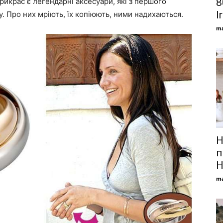
 прикрас є легендарні аксесуари, які з першого
8
I
у. Про них мріють, їх копіюють, ними надихаються.
ma
Н
п
H
ma