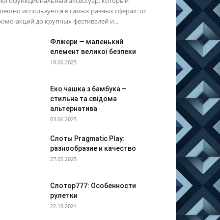
ногофункциональный аксессуар, который
пешно используется в самых разных сферах: от
омо-акций до крупных фестивалей и...
Флікери — маленький
елемент великої безпеки
18.06.2025
Еко чашка з бамбука –
стильна та свідома
альтернатива
03.06.2025
Слоты Pragmatic Play:
разнообразие и качество
27.05.2025
Слотор777: Особенности
рулетки
22.10.2024