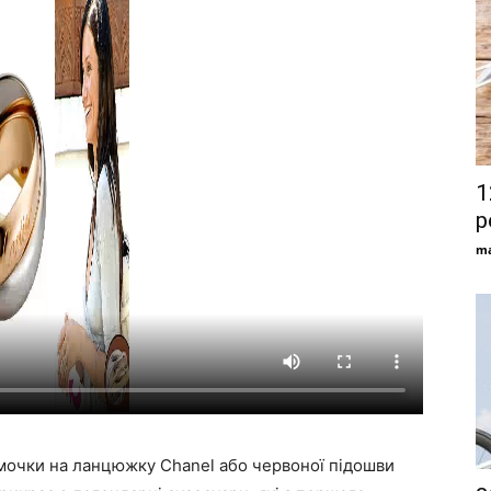
1
р
ma
 сумочки на ланцюжку Chanel або червоної підошви