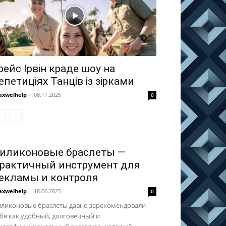
рейс Ірвін краде шоу на
епетиціях Танців із зірками
xwelhelp
-
08.11.2025
0
иликоновые браслеты —
рактичный инструмент для
екламы и контроля
xwelhelp
-
18.06.2025
0
иликоновые браслеты давно зарекомендовали
бя как удобный, долговечный и